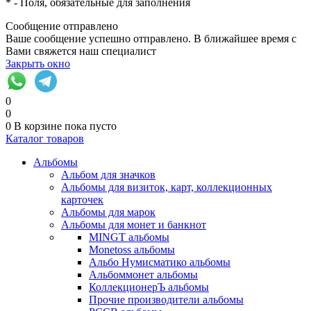
*
- Поля, обязательные для заполнения
Сообщение отправлено
Ваше сообщение успешно отправлено. В ближайшее время с
Вами свяжется наш специалист
Закрыть окно
0
0
0
В корзине
пока пусто
Каталог товаров
Альбомы
Альбом для значков
Альбомы для визиток, карт, коллекционных
карточек
Альбомы для марок
Альбомы для монет и банкнот
MINGT альбомы
Monetoss альбомы
Альбо Нумисматико альбомы
Альбоммонет альбомы
КоллекционерЪ альбомы
Прочие производители альбомы