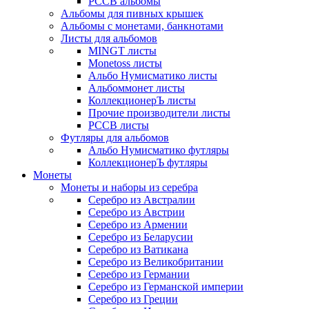
РССВ альбомы
Альбомы для пивных крышек
Альбомы с монетами, банкнотами
Листы для альбомов
MINGT листы
Monetoss листы
Альбо Нумисматико листы
Альбоммонет листы
КоллекционерЪ листы
Прочие производители листы
РССВ листы
Футляры для альбомов
Альбо Нумисматико футляры
КоллекционерЪ футляры
Монеты
Монеты и наборы из серебра
Серебро из Австралии
Серебро из Австрии
Серебро из Армении
Серебро из Беларусии
Серебро из Ватикана
Серебро из Великобритании
Серебро из Германии
Серебро из Германской империи
Серебро из Греции