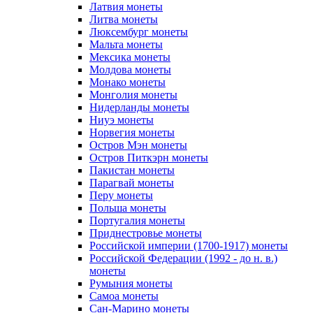
Латвия монеты
Литва монеты
Люксембург монеты
Мальта монеты
Мексика монеты
Молдова монеты
Монако монеты
Монголия монеты
Нидерланды монеты
Ниуэ монеты
Норвегия монеты
Остров Мэн монеты
Остров Питкэрн монеты
Пакистан монеты
Парагвай монеты
Перу монеты
Польша монеты
Португалия монеты
Приднестровье монеты
Российской империи (1700-1917) монеты
Российской Федерации (1992 - до н. в.)
монеты
Румыния монеты
Самоа монеты
Сан-Марино монеты