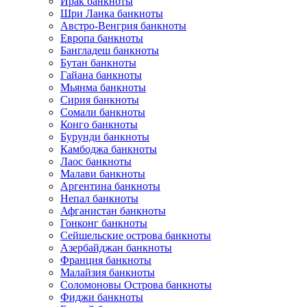
Ирак банкноты
Шри Ланка банкноты
Австро-Венгрия банкноты
Европа банкноты
Бангладеш банкноты
Бутан банкноты
Гайана банкноты
Мьянма банкноты
Сирия банкноты
Сомали банкноты
Конго банкноты
Бурунди банкноты
Камбоджа банкноты
Лаос банкноты
Малави банкноты
Аргентина банкноты
Непал банкноты
Афганистан банкноты
Гонконг банкноты
Сейшельские острова банкноты
Азербайджан банкноты
Франция банкноты
Малайзия банкноты
Соломоновы Острова банкноты
Фиджи банкноты