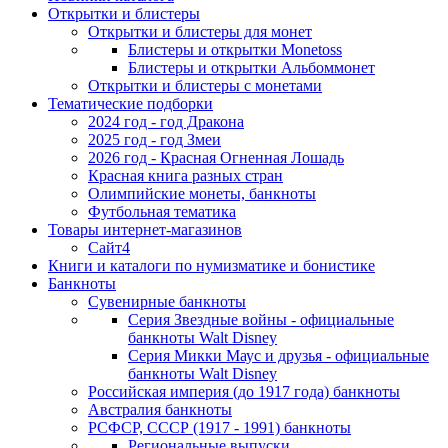
Открытки и блистеры
Открытки и блистеры для монет
Блистеры и открытки Monetoss
Блистеры и открытки Альбоммонет
Открытки и блистеры с монетами
Тематические подборки
2024 год - год Дракона
2025 год - год Змеи
2026 год - Красная Огненная Лошадь
Красная книга разных стран
Олимпийские монеты, банкноты
Футбольная тематика
Товары интернет-магазинов
Сайт4
Книги и каталоги по нумизматике и бонистике
Банкноты
Сувенирные банкноты
Серия Звездные войны - официальные
банкноты Walt Disney
Серия Микки Маус и друзья - официальные
банкноты Walt Disney
Российская империя (до 1917 года) банкноты
Австралия банкноты
РСФСР, СССР (1917 - 1991) банкноты
Региональные выпуски