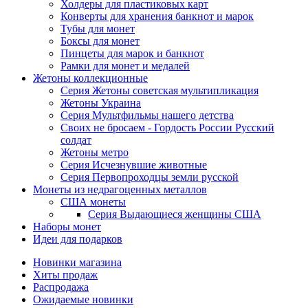
Холдеры для пластиковых карт
Конверты для хранения банкнот и марок
Тубы для монет
Боксы для монет
Пинцеты для марок и банкнот
Рамки для монет и медалей
Жетоны коллекционные
Серия Жетоны советская мультипликация
Жетоны Украина
Серия Мультфильмы нашего детства
Своих не бросаем - Гордость России Русский
солдат
Жетоны метро
Серия Исчезнувшие животные
Серия Первопроходцы земли русской
Монеты из недрагоценных металлов
США монеты
Серия Выдающиеся женщины США
Наборы монет
Идеи для подарков
Новинки магазина
Хиты продаж
Распродажа
Ожидаемые новинки