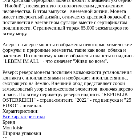
Эта красивая серебряная монета входит в знаменитую серию
"Ниобий", посвященную технологическим достижениям
человечества. В этом выпуске - внеземной жизни. Монета
имеет невероятный дизайн, отличается красивой окраской и
поставляется в элегантном футляре вместе с сертификатом
подлинности. Ограниченный тираж 65.000 экземпляров по
всему миру.
Аверс: на аверсе монеты изображены некоторые химические
формулы и природные элементы, такие как вода, облака и
растения. По внешнему краю изображены планеты и надпись:
"LEBEM IM ALL" - что означает "Живи во всем".
Реверс: реверс монеты посвящен возможности установления
контакта с инопланетянами и изображает инопланетянина,
смотрящего на Землю. Внешний обод представляет собой
замысловатый узор с множеством элементов, включая дерево
и часы. По всему периметру реверса надписи: "REPUBLIK
OSTERREICH" - страна-эмитент, "2022" - год выпуска и "25
EURO" - номинал.
Характеристики:
Все характеристики
Бренд
Mon loisir
Ширина упаковки