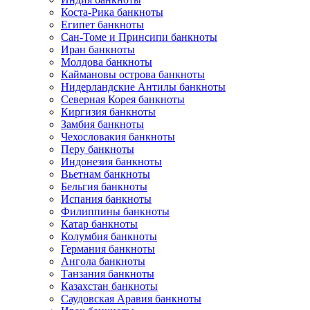
Коста-Рика банкноты
Египет банкноты
Сан-Томе и Принсипи банкноты
Иран банкноты
Молдова банкноты
Каймановы острова банкноты
Нидерландские Антилы банкноты
Северная Корея банкноты
Киргизия банкноты
Замбия банкноты
Чехословакия банкноты
Перу банкноты
Индонезия банкноты
Вьетнам банкноты
Бельгия банкноты
Испания банкноты
Филиппины банкноты
Катар банкноты
Колумбия банкноты
Германия банкноты
Ангола банкноты
Танзания банкноты
Казахстан банкноты
Саудовская Аравия банкноты