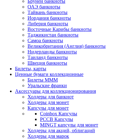
Бруней банкноты
ОАЭ банкноты
Тайвань банкноты
Иордания банкноты
Либерия банкноты
Восточные Карибы банкноты
Таджикистан банкноты
Самоа банкноты
Великобритания (Англия) банкноты
Нидерланды банкноты
Таиланд банкноты
Швеция банкноты
Билеты, карты
Ценные бумаги коллекционные
Билеты МММ
Уральские франки
Аксессуары для коллекционирования
Холдеры для банкнот
Холдеры для монет
Капсулы для монет
Coinbox Капсулы
РССВ Капсулы
MINGT капсулы для монет
Холдеры для акций, облигаций
Холдеры для марок