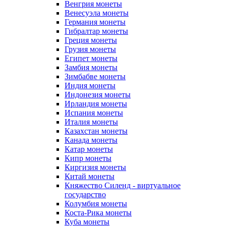
Венгрия монеты
Венесуэла монеты
Германия монеты
Гибралтар монеты
Греция монеты
Грузия монеты
Египет монеты
Замбия монеты
Зимбабве монеты
Индия монеты
Индонезия монеты
Ирландия монеты
Испания монеты
Италия монеты
Казахстан монеты
Канада монеты
Катар монеты
Кипр монеты
Киргизия монеты
Китай монеты
Княжество Силенд - виртуальное
государство
Колумбия монеты
Коста-Рика монеты
Куба монеты