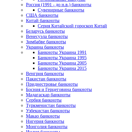
Россия (1991 - до н.в.) банкноты
Сувенирные банкноты
США банкноты
Китай банкноты
Серия Китайский гороскоп Китай
Беларусь банкноты
Венесуэла банкноты
Зимбабве банкноты
Украина банкноты
Банкноты Украина 1991
Банкноты Украина 1995
Банкноты Украина 2005
Банкноты Украина 2015
Венгрия банкноты
Пакистан банкноты
Приднестровье банкноты
Босния и Герцеговина банкноты
Мадагаскар банкноты
Сербия банкноты
Туркменистан банкноты
Узбекистан банкноты
Макао банкноты
Нигерия банкноты
Монголия банкноты
Индия банкноты