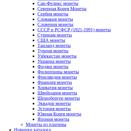
Сан-Феликс монеты
Северная Корея Монеты
Сербия монеты
Словакия монеты
Словения монеты
СССР и РСФСР (1921-1991) монеты
Суринам монеты
США монеты
Таиланд монеты
Турция монеты
Узбекистан монеты
Украина монеты
Фиджи монеты
Филиппины монеты
Финляндия монеты
Франция монеты
Хорватия монеты
Швейцария монеты
Шпицберген монеты
Эквадор монеты
Эстония монеты
Южная Корея монеты
Япония монеты
Монеты из платины
Новинки каталога