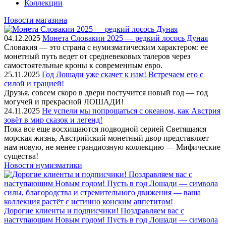
Коллекции
Новости магазина
04.12.2025
Монета Словакии 2025 — редкий лосось Дуная
Словакия — это страна с нумизматическим характером: ее
монетный путь ведет от средневековых талеров через
самостоятельные кроны к современным евро.
25.11.2025
Год Лошади уже скачет к нам! Встречаем его с
силой и грацией!
Друзья, совсем скоро в двери постучится новый год — год
могучей и прекрасной ЛОШАДИ!
24.11.2025
Не успели мы попрощаться с океаном, как Австрия
зовёт в мир сказок и легенд!
Пока все еще восхищаются подводной серией Светящаяся
морская жизнь, Австрийский монетный двор представляет
нам новую, не менее грандиозную коллекцию — Мифические
существа!
Новости нумизматики
Дорогие клиенты и подписчики! Поздравляем вас с
наступающим Новым годом! Пусть в год Лошади — символа