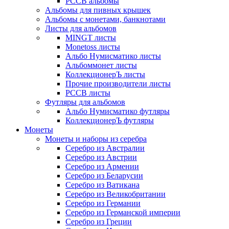
РССВ альбомы
Альбомы для пивных крышек
Альбомы с монетами, банкнотами
Листы для альбомов
MINGT листы
Monetoss листы
Альбо Нумисматико листы
Альбоммонет листы
КоллекционерЪ листы
Прочие производители листы
РССВ листы
Футляры для альбомов
Альбо Нумисматико футляры
КоллекционерЪ футляры
Монеты
Монеты и наборы из серебра
Серебро из Австралии
Серебро из Австрии
Серебро из Армении
Серебро из Беларусии
Серебро из Ватикана
Серебро из Великобритании
Серебро из Германии
Серебро из Германской империи
Серебро из Греции