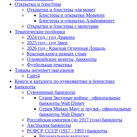
Открытки и блистеры
Открытки и блистеры для монет
Блистеры и открытки Monetoss
Блистеры и открытки Альбоммонет
Открытки и блистеры с монетами
Тематические подборки
2024 год - год Дракона
2025 год - год Змеи
2026 год - Красная Огненная Лошадь
Красная книга разных стран
Олимпийские монеты, банкноты
Футбольная тематика
Товары интернет-магазинов
Сайт4
Книги и каталоги по нумизматике и бонистике
Банкноты
Сувенирные банкноты
Серия Звездные войны - официальные
банкноты Walt Disney
Серия Микки Маус и друзья - официальные
банкноты Walt Disney
Российская империя (до 1917 года) банкноты
Австралия банкноты
РСФСР, СССР (1917 - 1991) банкноты
Региональные выпуски