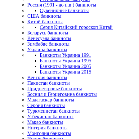
Россия (1991 - до н.в.) банкноты
Сувенирные банкноты
США банкноты
Китай банкноты
Серия Китайский гороскоп Китай
Беларусь банкноты
Венесуэла банкноты
Зимбабве банкноты
Украина банкноты
Банкноты Украина 1991
Банкноты Украина 1995
Банкноты Украина 2005
Банкноты Украина 2015
Венгрия банкноты
Пакистан банкноты
Приднестровье банкноты
Босния и Герцеговина банкноты
Мадагаскар банкноты
Сербия банкноты
Туркменистан банкноты
Узбекистан банкноты
Макао банкноты
Нигерия банкноты
Монголия банкноты
Индия банкноты