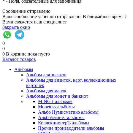
*
- Поля, обязательные для заполнения
Сообщение отправлено
Ваше сообщение успешно отправлено. В ближайшее время с
Вами свяжется наш специалист
Закрыть окно
0
0
0
В корзине
пока пусто
Каталог товаров
Альбомы
Альбом для значков
Альбомы для визиток, карт, коллекционных
карточек
Альбомы для марок
Альбомы для монет и банкнот
MINGT альбомы
Monetoss альбомы
Альбо Нумисматико альбомы
Альбоммонет альбомы
КоллекционерЪ альбомы
Прочие производители альбомы