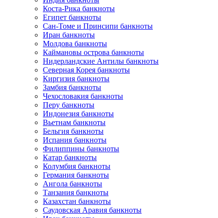
Коста-Рика банкноты
Египет банкноты
Сан-Томе и Принсипи банкноты
Иран банкноты
Молдова банкноты
Каймановы острова банкноты
Нидерландские Антилы банкноты
Северная Корея банкноты
Киргизия банкноты
Замбия банкноты
Чехословакия банкноты
Перу банкноты
Индонезия банкноты
Вьетнам банкноты
Бельгия банкноты
Испания банкноты
Филиппины банкноты
Катар банкноты
Колумбия банкноты
Германия банкноты
Ангола банкноты
Танзания банкноты
Казахстан банкноты
Саудовская Аравия банкноты