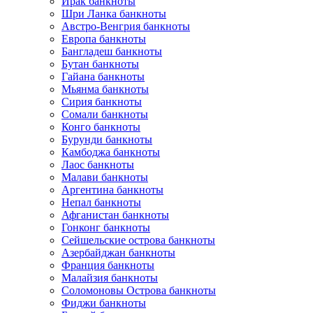
Ирак банкноты
Шри Ланка банкноты
Австро-Венгрия банкноты
Европа банкноты
Бангладеш банкноты
Бутан банкноты
Гайана банкноты
Мьянма банкноты
Сирия банкноты
Сомали банкноты
Конго банкноты
Бурунди банкноты
Камбоджа банкноты
Лаос банкноты
Малави банкноты
Аргентина банкноты
Непал банкноты
Афганистан банкноты
Гонконг банкноты
Сейшельские острова банкноты
Азербайджан банкноты
Франция банкноты
Малайзия банкноты
Соломоновы Острова банкноты
Фиджи банкноты