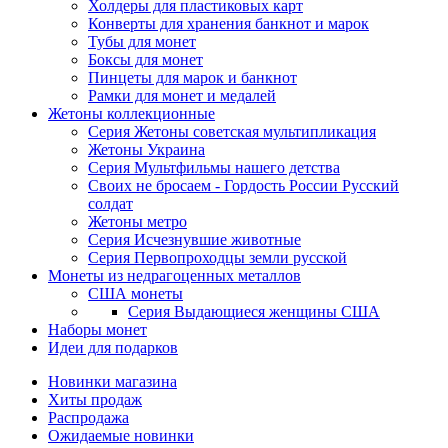
Холдеры для пластиковых карт
Конверты для хранения банкнот и марок
Тубы для монет
Боксы для монет
Пинцеты для марок и банкнот
Рамки для монет и медалей
Жетоны коллекционные
Серия Жетоны советская мультипликация
Жетоны Украина
Серия Мультфильмы нашего детства
Своих не бросаем - Гордость России Русский
солдат
Жетоны метро
Серия Исчезнувшие животные
Серия Первопроходцы земли русской
Монеты из недрагоценных металлов
США монеты
Серия Выдающиеся женщины США
Наборы монет
Идеи для подарков
Новинки магазина
Хиты продаж
Распродажа
Ожидаемые новинки