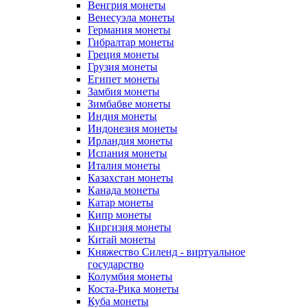
Венгрия монеты
Венесуэла монеты
Германия монеты
Гибралтар монеты
Греция монеты
Грузия монеты
Египет монеты
Замбия монеты
Зимбабве монеты
Индия монеты
Индонезия монеты
Ирландия монеты
Испания монеты
Италия монеты
Казахстан монеты
Канада монеты
Катар монеты
Кипр монеты
Киргизия монеты
Китай монеты
Княжество Силенд - виртуальное
государство
Колумбия монеты
Коста-Рика монеты
Куба монеты