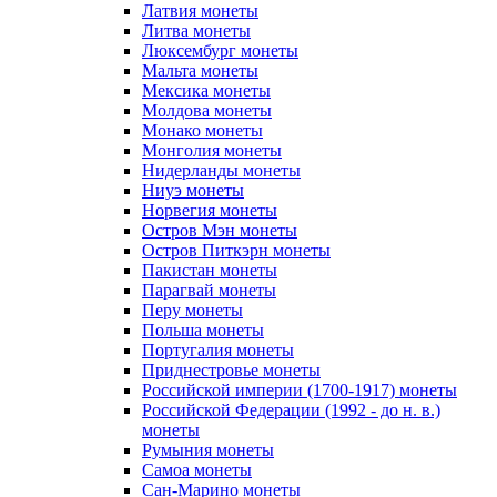
Латвия монеты
Литва монеты
Люксембург монеты
Мальта монеты
Мексика монеты
Молдова монеты
Монако монеты
Монголия монеты
Нидерланды монеты
Ниуэ монеты
Норвегия монеты
Остров Мэн монеты
Остров Питкэрн монеты
Пакистан монеты
Парагвай монеты
Перу монеты
Польша монеты
Португалия монеты
Приднестровье монеты
Российской империи (1700-1917) монеты
Российской Федерации (1992 - до н. в.)
монеты
Румыния монеты
Самоа монеты
Сан-Марино монеты