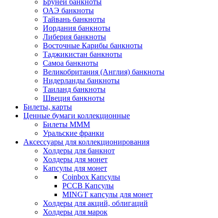
Бруней банкноты
ОАЭ банкноты
Тайвань банкноты
Иордания банкноты
Либерия банкноты
Восточные Карибы банкноты
Таджикистан банкноты
Самоа банкноты
Великобритания (Англия) банкноты
Нидерланды банкноты
Таиланд банкноты
Швеция банкноты
Билеты, карты
Ценные бумаги коллекционные
Билеты МММ
Уральские франки
Аксессуары для коллекционирования
Холдеры для банкнот
Холдеры для монет
Капсулы для монет
Coinbox Капсулы
РССВ Капсулы
MINGT капсулы для монет
Холдеры для акций, облигаций
Холдеры для марок