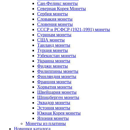
Сан-Феликс монеты
Северная Корея Монеты
Сербия монеты
Словакия монеты
Словения монеты
СССР и РСФСР (1921-1991) монеты
Суринам монеты
США монеты
Таиланд монеты
Турция монеты
Узбекистан монеты
Украина монеты
Фиджи монеты
Филиппины монеты
Финляндия монеты
Франция монеты
Хорватия монеты
Швейцария монеты
Шпицберген монеты
Эквадор монеты
Эстония монеты
Южная Корея монеты
Япония монеты
Монеты из платины
Новинки каталога