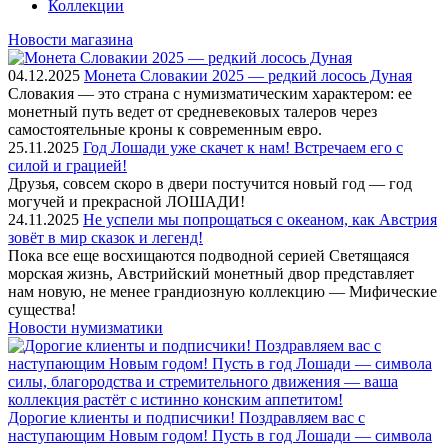
Коллекции
Новости магазина
04.12.2025
Монета Словакии 2025 — редкий лосось Дуная
Словакия — это страна с нумизматическим характером: ее
монетный путь ведет от средневековых талеров через
самостоятельные кроны к современным евро.
25.11.2025
Год Лошади уже скачет к нам! Встречаем его с
силой и грацией!
Друзья, совсем скоро в двери постучится новый год — год
могучей и прекрасной ЛОШАДИ!
24.11.2025
Не успели мы попрощаться с океаном, как Австрия
зовёт в мир сказок и легенд!
Пока все еще восхищаются подводной серией Светящаяся
морская жизнь, Австрийский монетный двор представляет
нам новую, не менее грандиозную коллекцию — Мифические
существа!
Новости нумизматики
Дорогие клиенты и подписчики! Поздравляем вас с
наступающим Новым годом! Пусть в год Лошади — символа