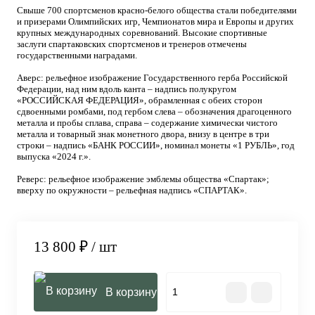
Свыше 700 спортсменов красно-белого общества стали победителями
и призерами Олимпийских игр, Чемпионатов мира и Европы и других
крупных международных соревнований. Высокие спортивные
заслуги спартаковских спортсменов и тренеров отмечены
государственными наградами.
Аверс: рельефное изображение Государственного герба Российской
Федерации, над ним вдоль канта – надпись полукругом
«РОССИЙСКАЯ ФЕДЕРАЦИЯ», обрамленная с обеих сторон
сдвоенными ромбами, под гербом слева – обозначения драгоценного
металла и пробы сплава, справа – содержание химически чистого
металла и товарный знак монетного двора, внизу в центре в три
строки – надпись «БАНК РОССИИ», номинал монеты «1 РУБЛЬ», год
выпуска «2024 г.».
Реверс: рельефное изображение эмблемы общества «Спартак»;
вверху по окружности – рельефная надпись «СПАРТАК».
13 800 ₽
/ шт
В корзину