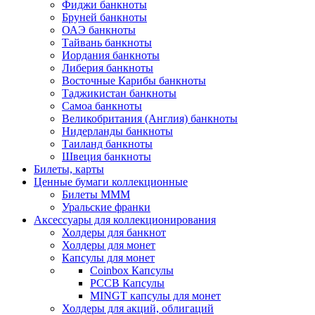
Фиджи банкноты
Бруней банкноты
ОАЭ банкноты
Тайвань банкноты
Иордания банкноты
Либерия банкноты
Восточные Карибы банкноты
Таджикистан банкноты
Самоа банкноты
Великобритания (Англия) банкноты
Нидерланды банкноты
Таиланд банкноты
Швеция банкноты
Билеты, карты
Ценные бумаги коллекционные
Билеты МММ
Уральские франки
Аксессуары для коллекционирования
Холдеры для банкнот
Холдеры для монет
Капсулы для монет
Coinbox Капсулы
РССВ Капсулы
MINGT капсулы для монет
Холдеры для акций, облигаций