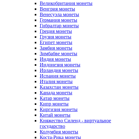
Великобритания монеты
Венгрия монеты
Венесуэла монеты
Германия монеты
Гибралтар монеты
Греция монеты
Грузия монеты
Египет монеты
Замбия монеты
Зимбабве монеты
Индия монеты
Индонезия монеты
Ирландия монеты
Испания монеты
Италия монеты
Казахстан монеты
Канада монеты
Катар монеты
Кипр монеты
Киргизия монеты
Китай монеты
Княжество Силенд - виртуальное
государство
Колумбия монеты
Коста-Рика монеты