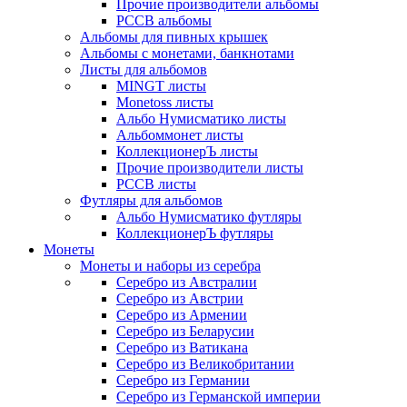
Прочие производители альбомы
РССВ альбомы
Альбомы для пивных крышек
Альбомы с монетами, банкнотами
Листы для альбомов
MINGT листы
Monetoss листы
Альбо Нумисматико листы
Альбоммонет листы
КоллекционерЪ листы
Прочие производители листы
РССВ листы
Футляры для альбомов
Альбо Нумисматико футляры
КоллекционерЪ футляры
Монеты
Монеты и наборы из серебра
Серебро из Австралии
Серебро из Австрии
Серебро из Армении
Серебро из Беларусии
Серебро из Ватикана
Серебро из Великобритании
Серебро из Германии
Серебро из Германской империи