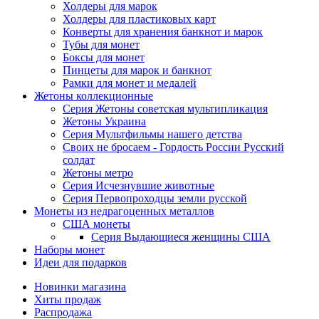
Холдеры для марок
Холдеры для пластиковых карт
Конверты для хранения банкнот и марок
Тубы для монет
Боксы для монет
Пинцеты для марок и банкнот
Рамки для монет и медалей
Жетоны коллекционные
Серия Жетоны советская мультипликация
Жетоны Украина
Серия Мультфильмы нашего детства
Своих не бросаем - Гордость России Русский
солдат
Жетоны метро
Серия Исчезнувшие животные
Серия Первопроходцы земли русской
Монеты из недрагоценных металлов
США монеты
Серия Выдающиеся женщины США
Наборы монет
Идеи для подарков
Новинки магазина
Хиты продаж
Распродажа