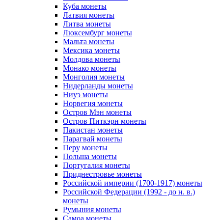
Куба монеты
Латвия монеты
Литва монеты
Люксембург монеты
Мальта монеты
Мексика монеты
Молдова монеты
Монако монеты
Монголия монеты
Нидерланды монеты
Ниуэ монеты
Норвегия монеты
Остров Мэн монеты
Остров Питкэрн монеты
Пакистан монеты
Парагвай монеты
Перу монеты
Польша монеты
Португалия монеты
Приднестровье монеты
Российской империи (1700-1917) монеты
Российской Федерации (1992 - до н. в.)
монеты
Румыния монеты
Самоа монеты