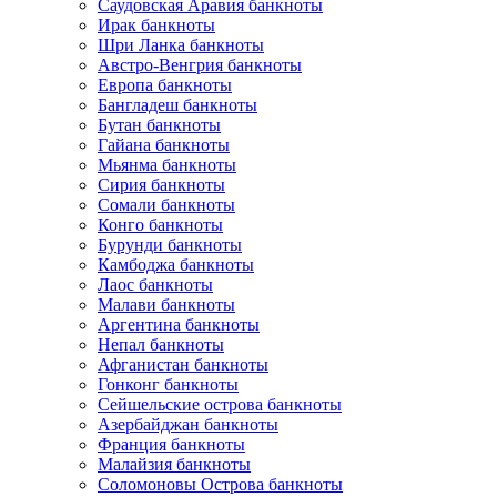
Саудовская Аравия банкноты
Ирак банкноты
Шри Ланка банкноты
Австро-Венгрия банкноты
Европа банкноты
Бангладеш банкноты
Бутан банкноты
Гайана банкноты
Мьянма банкноты
Сирия банкноты
Сомали банкноты
Конго банкноты
Бурунди банкноты
Камбоджа банкноты
Лаос банкноты
Малави банкноты
Аргентина банкноты
Непал банкноты
Афганистан банкноты
Гонконг банкноты
Сейшельские острова банкноты
Азербайджан банкноты
Франция банкноты
Малайзия банкноты
Соломоновы Острова банкноты