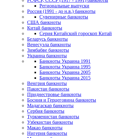
РСФСР, СССР (1917 - 1991) банкноты
Региональные выпуски
Россия (1991 - до н.в.) банкноты
Сувенирные банкноты
США банкноты
Китай банкноты
Серия Китайский гороскоп Китай
Беларусь банкноты
Венесуэла банкноты
Зимбабве банкноты
Украина банкноты
Банкноты Украина 1991
Банкноты Украина 1995
Банкноты Украина 2005
Банкноты Украина 2015
Венгрия банкноты
Пакистан банкноты
Приднестровье банкноты
Босния и Герцеговина банкноты
Мадагаскар банкноты
Сербия банкноты
Туркменистан банкноты
Узбекистан банкноты
Макао банкноты
Нигерия банкноты