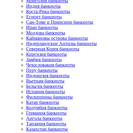
Монголия банкноты
Индия банкноты
Коста-Рика банкноты
Египет банкноты
Сан-Томе и Принсипи банкноты
Иран банкноты
Молдова банкноты
Каймановы острова банкноты
Нидерландские Антилы банкноты
Северная Корея банкноты
Киргизия банкноты
Замбия банкноты
Чехословакия банкноты
Перу банкноты
Индонезия банкноты
Вьетнам банкноты
Бельгия банкноты
Испания банкноты
Филиппины банкноты
Катар банкноты
Колумбия банкноты
Германия банкноты
Ангола банкноты
Танзания банкноты
Казахстан банкноты