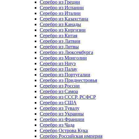
Серебро из Греции
Серебро из Испании
Серебро из Италии
Серебро из Казахстана
Серебро из Канады
Серебро из Киргизии
Серебро из Китая
Серебро из Латвии
Серебро из Литвы
Серебро из Люксембурга
Серебро из Монголии
Серебро из Ниуэ
Серебро из Палау
Серебро из Португалии
Серебро из Приднестровья
Серебро из России
Серебро из Самоа
Серебро из СССР, РСФСР
Серебро из США
Серебро из Тувалу
Серебро из Украины
Серебро из Франции
Серебро из Чада
Серебро Острова Кука
Серебро Российская империя