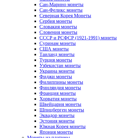
Сан-Марино монеты
Сан-Феликс монеты
Северная Корея Монеты
Сербия монеты
Словакия монеты
Словения монеты
СССР и РСФСР (1921-1991) монеты
Суринам монеты
США монеты
Таиланд монеты
Турция монеты
Узбекистан монеты
Украина монеты
Фиджи монеты
Филиппины монеты
Финляндия монеты
Франция монеты
Хорватия монеты
Швейцария монеты
Шпицберген монеты
Эквадор монеты
Эстония монеты
Южная Корея монеты
Япония монеты
Монеты из платины