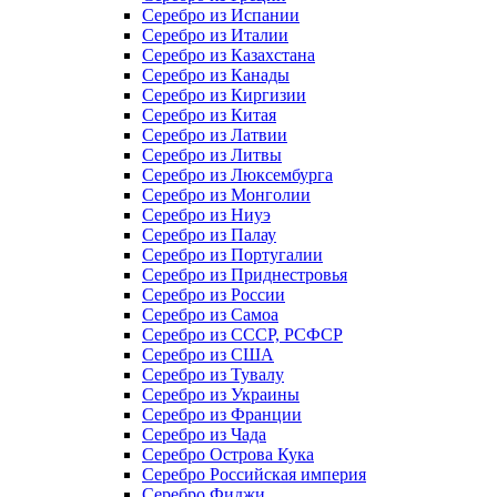
Серебро из Испании
Серебро из Италии
Серебро из Казахстана
Серебро из Канады
Серебро из Киргизии
Серебро из Китая
Серебро из Латвии
Серебро из Литвы
Серебро из Люксембурга
Серебро из Монголии
Серебро из Ниуэ
Серебро из Палау
Серебро из Португалии
Серебро из Приднестровья
Серебро из России
Серебро из Самоа
Серебро из СССР, РСФСР
Серебро из США
Серебро из Тувалу
Серебро из Украины
Серебро из Франции
Серебро из Чада
Серебро Острова Кука
Серебро Российская империя
Серебро Фиджи