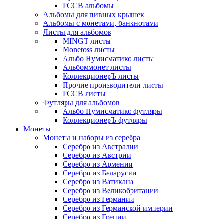
РССВ альбомы
Альбомы для пивных крышек
Альбомы с монетами, банкнотами
Листы для альбомов
MINGT листы
Monetoss листы
Альбо Нумисматико листы
Альбоммонет листы
КоллекционерЪ листы
Прочие производители листы
РССВ листы
Футляры для альбомов
Альбо Нумисматико футляры
КоллекционерЪ футляры
Монеты
Монеты и наборы из серебра
Серебро из Австралии
Серебро из Австрии
Серебро из Армении
Серебро из Беларусии
Серебро из Ватикана
Серебро из Великобритании
Серебро из Германии
Серебро из Германской империи
Серебро из Греции