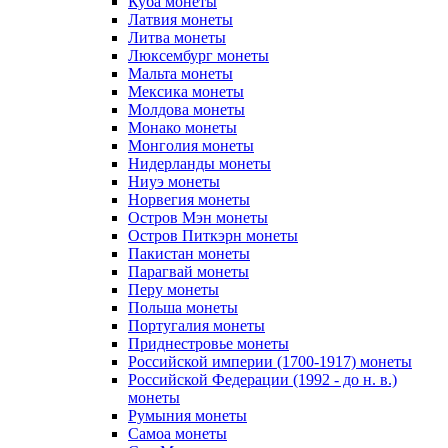
Куба монеты
Латвия монеты
Литва монеты
Люксембург монеты
Мальта монеты
Мексика монеты
Молдова монеты
Монако монеты
Монголия монеты
Нидерланды монеты
Ниуэ монеты
Норвегия монеты
Остров Мэн монеты
Остров Питкэрн монеты
Пакистан монеты
Парагвай монеты
Перу монеты
Польша монеты
Португалия монеты
Приднестровье монеты
Российской империи (1700-1917) монеты
Российской Федерации (1992 - до н. в.)
монеты
Румыния монеты
Самоа монеты