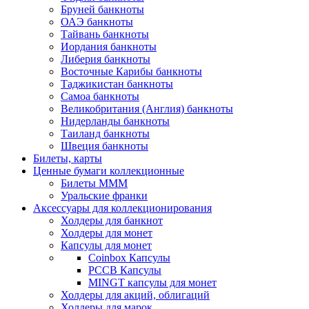
Бруней банкноты
ОАЭ банкноты
Тайвань банкноты
Иордания банкноты
Либерия банкноты
Восточные Карибы банкноты
Таджикистан банкноты
Самоа банкноты
Великобритания (Англия) банкноты
Нидерланды банкноты
Таиланд банкноты
Швеция банкноты
Билеты, карты
Ценные бумаги коллекционные
Билеты МММ
Уральские франки
Аксессуары для коллекционирования
Холдеры для банкнот
Холдеры для монет
Капсулы для монет
Coinbox Капсулы
РССВ Капсулы
MINGT капсулы для монет
Холдеры для акций, облигаций
Холдеры для марок