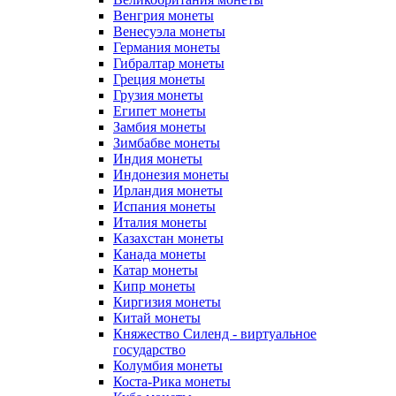
Венгрия монеты
Венесуэла монеты
Германия монеты
Гибралтар монеты
Греция монеты
Грузия монеты
Египет монеты
Замбия монеты
Зимбабве монеты
Индия монеты
Индонезия монеты
Ирландия монеты
Испания монеты
Италия монеты
Казахстан монеты
Канада монеты
Катар монеты
Кипр монеты
Киргизия монеты
Китай монеты
Княжество Силенд - виртуальное
государство
Колумбия монеты
Коста-Рика монеты