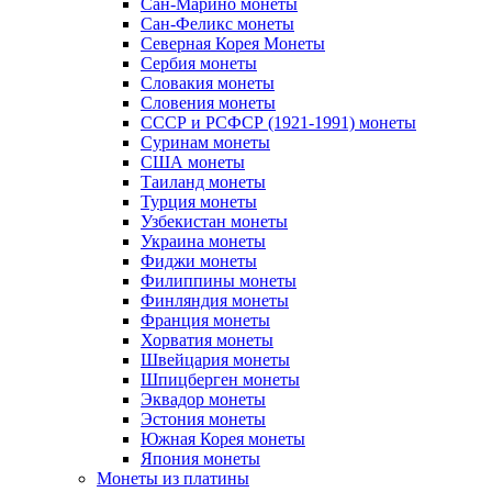
Сан-Марино монеты
Сан-Феликс монеты
Северная Корея Монеты
Сербия монеты
Словакия монеты
Словения монеты
СССР и РСФСР (1921-1991) монеты
Суринам монеты
США монеты
Таиланд монеты
Турция монеты
Узбекистан монеты
Украина монеты
Фиджи монеты
Филиппины монеты
Финляндия монеты
Франция монеты
Хорватия монеты
Швейцария монеты
Шпицберген монеты
Эквадор монеты
Эстония монеты
Южная Корея монеты
Япония монеты
Монеты из платины