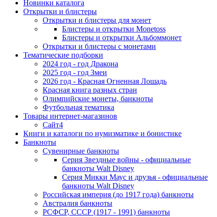
Новинки каталога
Открытки и блистеры
Открытки и блистеры для монет
Блистеры и открытки Monetoss
Блистеры и открытки Альбоммонет
Открытки и блистеры с монетами
Тематические подборки
2024 год - год Дракона
2025 год - год Змеи
2026 год - Красная Огненная Лошадь
Красная книга разных стран
Олимпийские монеты, банкноты
Футбольная тематика
Товары интернет-магазинов
Сайт4
Книги и каталоги по нумизматике и бонистике
Банкноты
Сувенирные банкноты
Серия Звездные войны - официальные
банкноты Walt Disney
Серия Микки Маус и друзья - официальные
банкноты Walt Disney
Российская империя (до 1917 года) банкноты
Австралия банкноты
РСФСР, СССР (1917 - 1991) банкноты