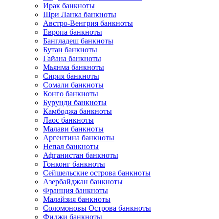
Ирак банкноты
Шри Ланка банкноты
Австро-Венгрия банкноты
Европа банкноты
Бангладеш банкноты
Бутан банкноты
Гайана банкноты
Мьянма банкноты
Сирия банкноты
Сомали банкноты
Конго банкноты
Бурунди банкноты
Камбоджа банкноты
Лаос банкноты
Малави банкноты
Аргентина банкноты
Непал банкноты
Афганистан банкноты
Гонконг банкноты
Сейшельские острова банкноты
Азербайджан банкноты
Франция банкноты
Малайзия банкноты
Соломоновы Острова банкноты
Фиджи банкноты