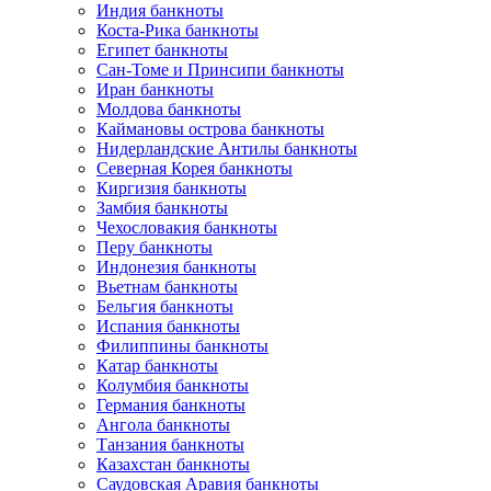
Индия банкноты
Коста-Рика банкноты
Египет банкноты
Сан-Томе и Принсипи банкноты
Иран банкноты
Молдова банкноты
Каймановы острова банкноты
Нидерландские Антилы банкноты
Северная Корея банкноты
Киргизия банкноты
Замбия банкноты
Чехословакия банкноты
Перу банкноты
Индонезия банкноты
Вьетнам банкноты
Бельгия банкноты
Испания банкноты
Филиппины банкноты
Катар банкноты
Колумбия банкноты
Германия банкноты
Ангола банкноты
Танзания банкноты
Казахстан банкноты
Саудовская Аравия банкноты