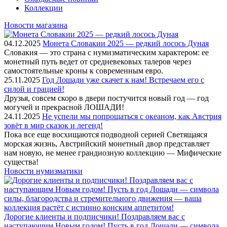
Коллекции
Новости магазина
04.12.2025
Монета Словакии 2025 — редкий лосось Дуная
Словакия — это страна с нумизматическим характером: ее
монетный путь ведет от средневековых талеров через
самостоятельные кроны к современным евро.
25.11.2025
Год Лошади уже скачет к нам! Встречаем его с
силой и грацией!
Друзья, совсем скоро в двери постучится новый год — год
могучей и прекрасной ЛОШАДИ!
24.11.2025
Не успели мы попрощаться с океаном, как Австрия
зовёт в мир сказок и легенд!
Пока все еще восхищаются подводной серией Светящаяся
морская жизнь, Австрийский монетный двор представляет
нам новую, не менее грандиозную коллекцию — Мифические
существа!
Новости нумизматики
Дорогие клиенты и подписчики! Поздравляем вас с
наступающим Новым годом! Пусть в год Лошади — символа