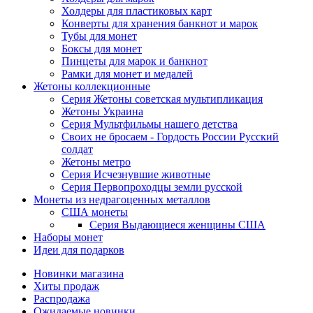
Холдеры для пластиковых карт
Конверты для хранения банкнот и марок
Тубы для монет
Боксы для монет
Пинцеты для марок и банкнот
Рамки для монет и медалей
Жетоны коллекционные
Серия Жетоны советская мультипликация
Жетоны Украина
Серия Мультфильмы нашего детства
Своих не бросаем - Гордость России Русский
солдат
Жетоны метро
Серия Исчезнувшие животные
Серия Первопроходцы земли русской
Монеты из недрагоценных металлов
США монеты
Серия Выдающиеся женщины США
Наборы монет
Идеи для подарков
Новинки магазина
Хиты продаж
Распродажа
Ожидаемые новинки