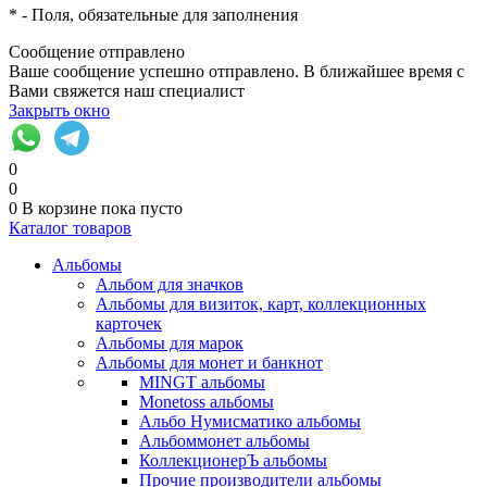
*
- Поля, обязательные для заполнения
Сообщение отправлено
Ваше сообщение успешно отправлено. В ближайшее время с
Вами свяжется наш специалист
Закрыть окно
0
0
0
В корзине
пока пусто
Каталог товаров
Альбомы
Альбом для значков
Альбомы для визиток, карт, коллекционных
карточек
Альбомы для марок
Альбомы для монет и банкнот
MINGT альбомы
Monetoss альбомы
Альбо Нумисматико альбомы
Альбоммонет альбомы
КоллекционерЪ альбомы
Прочие производители альбомы