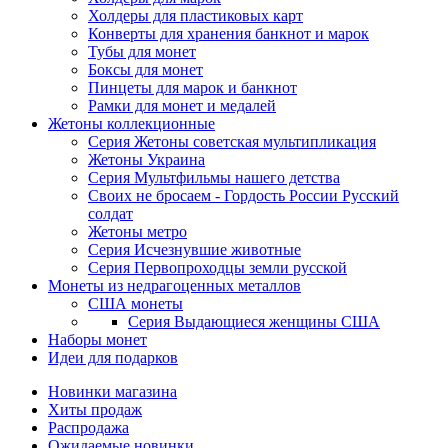
Холдеры для пластиковых карт
Конверты для хранения банкнот и марок
Тубы для монет
Боксы для монет
Пинцеты для марок и банкнот
Рамки для монет и медалей
Жетоны коллекционные
Серия Жетоны советская мультипликация
Жетоны Украина
Серия Мультфильмы нашего детства
Своих не бросаем - Гордость России Русский
солдат
Жетоны метро
Серия Исчезнувшие животные
Серия Первопроходцы земли русской
Монеты из недрагоценных металлов
США монеты
Серия Выдающиеся женщины США
Наборы монет
Идеи для подарков
Новинки магазина
Хиты продаж
Распродажа
Ожидаемые новинки