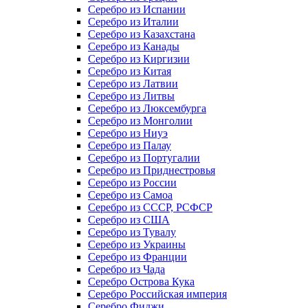
Серебро из Испании
Серебро из Италии
Серебро из Казахстана
Серебро из Канады
Серебро из Киргизии
Серебро из Китая
Серебро из Латвии
Серебро из Литвы
Серебро из Люксембурга
Серебро из Монголии
Серебро из Ниуэ
Серебро из Палау
Серебро из Португалии
Серебро из Приднестровья
Серебро из России
Серебро из Самоа
Серебро из СССР, РСФСР
Серебро из США
Серебро из Тувалу
Серебро из Украины
Серебро из Франции
Серебро из Чада
Серебро Острова Кука
Серебро Российская империя
Серебро Фиджи