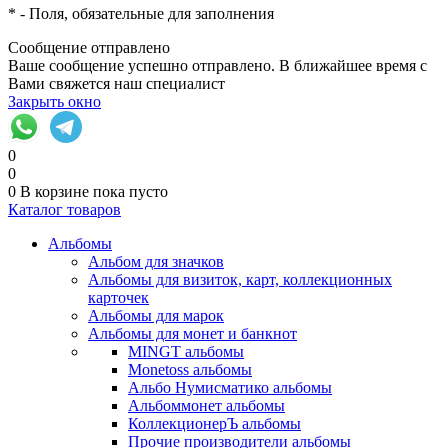
*
- Поля, обязательные для заполнения
Сообщение отправлено
Ваше сообщение успешно отправлено. В ближайшее время с
Вами свяжется наш специалист
Закрыть окно
0
0
0
В корзине
пока пусто
Каталог товаров
Альбомы
Альбом для значков
Альбомы для визиток, карт, коллекционных
карточек
Альбомы для марок
Альбомы для монет и банкнот
MINGT альбомы
Monetoss альбомы
Альбо Нумисматико альбомы
Альбоммонет альбомы
КоллекционерЪ альбомы
Прочие производители альбомы