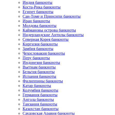
Индия банкноты
Коста-Рика банкноты
Египет банкноты
Сан-Томе и Принсипи банкноты
Иран банкноты
Молдова банкноты
Каймановы острова банкноты
Нидерландские Антилы банкноты
Северная Корея банкноты
Киргизия банкноты
Замбия банкноты
Чехословакия банкноты
Перу банкноты
Индонезия банкноты
Вьетнам банкноты
Бельгия банкноты
Испания банкноты
Филиппины банкноты
Катар банкноты
Колумбия банкноты
Германия банкноты
Ангола банкноты
Танзания банкноты
Казахстан банкноты
Саудовская Аравия банкноты