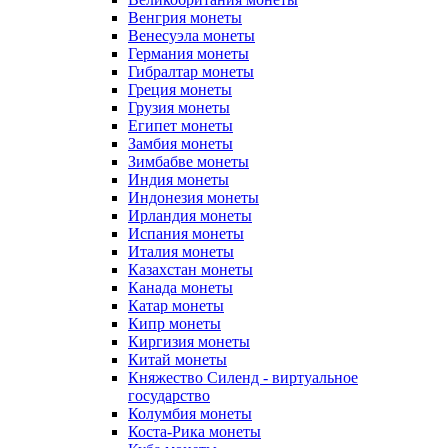
Венгрия монеты
Венесуэла монеты
Германия монеты
Гибралтар монеты
Греция монеты
Грузия монеты
Египет монеты
Замбия монеты
Зимбабве монеты
Индия монеты
Индонезия монеты
Ирландия монеты
Испания монеты
Италия монеты
Казахстан монеты
Канада монеты
Катар монеты
Кипр монеты
Киргизия монеты
Китай монеты
Княжество Силенд - виртуальное
государство
Колумбия монеты
Коста-Рика монеты