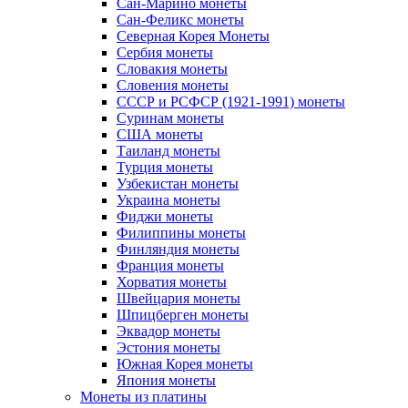
Сан-Марино монеты
Сан-Феликс монеты
Северная Корея Монеты
Сербия монеты
Словакия монеты
Словения монеты
СССР и РСФСР (1921-1991) монеты
Суринам монеты
США монеты
Таиланд монеты
Турция монеты
Узбекистан монеты
Украина монеты
Фиджи монеты
Филиппины монеты
Финляндия монеты
Франция монеты
Хорватия монеты
Швейцария монеты
Шпицберген монеты
Эквадор монеты
Эстония монеты
Южная Корея монеты
Япония монеты
Монеты из платины