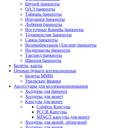
Бруней банкноты
ОАЭ банкноты
Тайвань банкноты
Иордания банкноты
Либерия банкноты
Восточные Карибы банкноты
Таджикистан банкноты
Самоа банкноты
Великобритания (Англия) банкноты
Нидерланды банкноты
Таиланд банкноты
Швеция банкноты
Билеты, карты
Ценные бумаги коллекционные
Билеты МММ
Уральские франки
Аксессуары для коллекционирования
Холдеры для банкнот
Холдеры для монет
Капсулы для монет
Coinbox Капсулы
РССВ Капсулы
MINGT капсулы для монет
Холдеры для акций, облигаций
Холдеры для марок