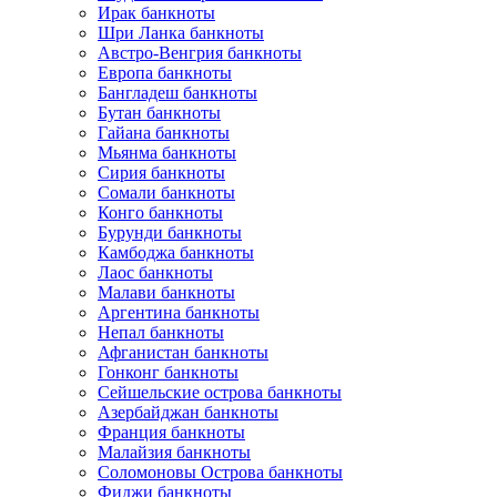
Ирак банкноты
Шри Ланка банкноты
Австро-Венгрия банкноты
Европа банкноты
Бангладеш банкноты
Бутан банкноты
Гайана банкноты
Мьянма банкноты
Сирия банкноты
Сомали банкноты
Конго банкноты
Бурунди банкноты
Камбоджа банкноты
Лаос банкноты
Малави банкноты
Аргентина банкноты
Непал банкноты
Афганистан банкноты
Гонконг банкноты
Сейшельские острова банкноты
Азербайджан банкноты
Франция банкноты
Малайзия банкноты
Соломоновы Острова банкноты
Фиджи банкноты