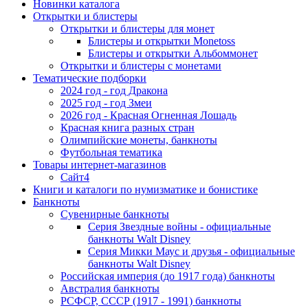
Новинки каталога
Открытки и блистеры
Открытки и блистеры для монет
Блистеры и открытки Monetoss
Блистеры и открытки Альбоммонет
Открытки и блистеры с монетами
Тематические подборки
2024 год - год Дракона
2025 год - год Змеи
2026 год - Красная Огненная Лошадь
Красная книга разных стран
Олимпийские монеты, банкноты
Футбольная тематика
Товары интернет-магазинов
Сайт4
Книги и каталоги по нумизматике и бонистике
Банкноты
Сувенирные банкноты
Серия Звездные войны - официальные
банкноты Walt Disney
Серия Микки Маус и друзья - официальные
банкноты Walt Disney
Российская империя (до 1917 года) банкноты
Австралия банкноты
РСФСР, СССР (1917 - 1991) банкноты