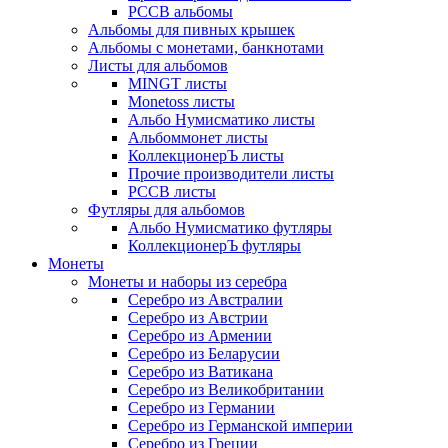
РССВ альбомы
Альбомы для пивных крышек
Альбомы с монетами, банкнотами
Листы для альбомов
MINGT листы
Monetoss листы
Альбо Нумисматико листы
Альбоммонет листы
КоллекционерЪ листы
Прочие производители листы
РССВ листы
Футляры для альбомов
Альбо Нумисматико футляры
КоллекционерЪ футляры
Монеты
Монеты и наборы из серебра
Серебро из Австралии
Серебро из Австрии
Серебро из Армении
Серебро из Беларусии
Серебро из Ватикана
Серебро из Великобритании
Серебро из Германии
Серебро из Германской империи
Серебро из Греции