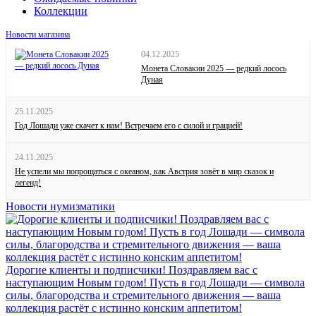
Коллекции
Новости магазина
04.12.2025
Монета Словакии 2025 — редкий лосось
Дуная
25.11.2025
Год Лошади уже скачет к нам! Встречаем его с силой и грацией!
24.11.2025
Не успели мы попрощаться с океаном, как Австрия зовёт в мир сказок и
легенд!
Новости нумизматики
Дорогие клиенты и подписчики! Поздравляем вас с
наступающим Новым годом! Пусть в год Лошади — символа
силы, благородства и стремительного движения — ваша
коллекция растёт с истинно конским аппетитом!