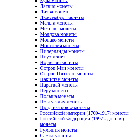
Куба монеты
Латвия монеты
Литва монеты
Люксембург монеты
Мальта монеты
Мексика монеты
Молдова монеты
Монако монеты
Монголия монеты
Нидерланды монеты
Ниуэ монеты
Норвегия монеты
Остров Мэн монеты
Остров Питкэрн монеты
Пакистан монеты
Парагвай монеты
Перу монеты
Польша монеты
Португалия монеты
Приднестровье монеты
Российской империи (1700-1917) монеты
Российской Федерации (1992 - до н. в.)
монеты
Румыния монеты
Самоа монеты