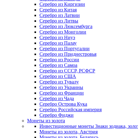
Серебро из Киргизии
Серебро из Китая
Серебро из Латвии
Серебро из Литвы
Серебро из Люксембурга
Серебро из Монголии
Серебро из Ниуэ
Серебро из Палау
Серебро из Португалии
Серебро из Приднестровья
Серебро из России
Серебро из Самоа
Серебро из СССР, РСФСР
Серебро из США
Серебро из Тувалу
Серебро из Украины
Серебро из Франции
Серебро из Чада
Серебро Острова Кука
Серебро Российская империя
Серебро Фиджи
Монеты из золота
Инвестиционные монеты Знаки зодиака, золо
Монеты из золота, Австрия
Монеты из золота, Беларусь