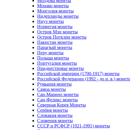
Молдова монеты
Монако монеты
Монголия монеты
Нидерланды монеты
Ниуэ монеты
Норвегия монеты
Остров Мэн монеты
Остров Питкэрн монеты
Пакистан монеты
Парагвай монеты
Перу монеты
Польша монеты
Португалия монеты
Приднестровье монеты
Российской империи (1700-1917) монеты
Российской Федерации (1992 - до н. в.) монет
Румыния монеты
Самоа монеты
Сан-Марино монеты
Сан-Феликс монеты
Северная Корея Монеты
Сербия монеты
Словакия монеты
Словения монеты
СССР и РСФСР (1921-1991) монеты