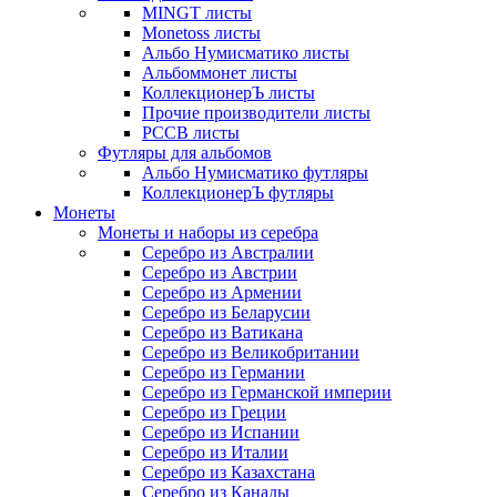
MINGT листы
Monetoss листы
Альбо Нумисматико листы
Альбоммонет листы
КоллекционерЪ листы
Прочие производители листы
РССВ листы
Футляры для альбомов
Альбо Нумисматико футляры
КоллекционерЪ футляры
Монеты
Монеты и наборы из серебра
Серебро из Австралии
Серебро из Австрии
Серебро из Армении
Серебро из Беларусии
Серебро из Ватикана
Серебро из Великобритании
Серебро из Германии
Серебро из Германской империи
Серебро из Греции
Серебро из Испании
Серебро из Италии
Серебро из Казахстана
Серебро из Канады