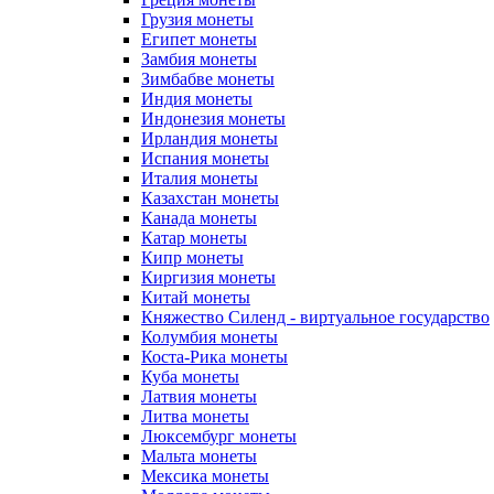
Грузия монеты
Египет монеты
Замбия монеты
Зимбабве монеты
Индия монеты
Индонезия монеты
Ирландия монеты
Испания монеты
Италия монеты
Казахстан монеты
Канада монеты
Катар монеты
Кипр монеты
Киргизия монеты
Китай монеты
Княжество Силенд - виртуальное государство
Колумбия монеты
Коста-Рика монеты
Куба монеты
Латвия монеты
Литва монеты
Люксембург монеты
Мальта монеты
Мексика монеты