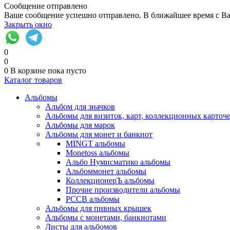
Сообщение отправлено
Ваше сообщение успешно отправлено. В ближайшее время с Ва
Закрыть окно
0
0
0
В корзине
пока пусто
Каталог товаров
Альбомы
Альбом для значков
Альбомы для визиток, карт, коллекционных карточ
Альбомы для марок
Альбомы для монет и банкнот
MINGT альбомы
Monetoss альбомы
Альбо Нумисматико альбомы
Альбоммонет альбомы
КоллекционерЪ альбомы
Прочие производители альбомы
РССВ альбомы
Альбомы для пивных крышек
Альбомы с монетами, банкнотами
Листы для альбомов