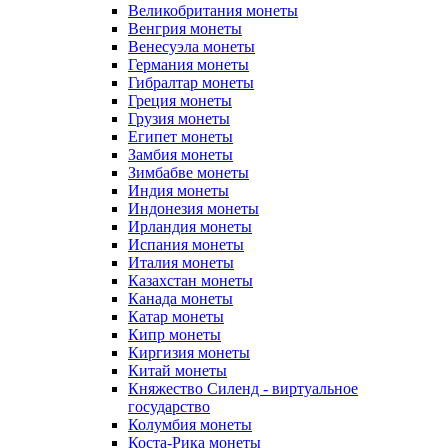
Великобритания монеты
Венгрия монеты
Венесуэла монеты
Германия монеты
Гибралтар монеты
Греция монеты
Грузия монеты
Египет монеты
Замбия монеты
Зимбабве монеты
Индия монеты
Индонезия монеты
Ирландия монеты
Испания монеты
Италия монеты
Казахстан монеты
Канада монеты
Катар монеты
Кипр монеты
Киргизия монеты
Китай монеты
Княжество Силенд - виртуальное
государство
Колумбия монеты
Коста-Рика монеты