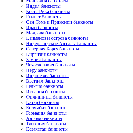
Монголия банкноты
Индия банкноты
Коста-Рика банкноты
Египет банкноты
Сан-Томе и Принсипи банкноты
Иран банкноты
Молдова банкноты
Каймановы острова банкноты
Нидерландские Антилы банкноты
Северная Корея банкноты
Киргизия банкноты
Замбия банкноты
Чехословакия банкноты
Перу банкноты
Индонезия банкноты
Вьетнам банкноты
Бельгия банкноты
Испания банкноты
Филиппины банкноты
Катар банкноты
Колумбия банкноты
Германия банкноты
Ангола банкноты
Танзания банкноты
Казахстан банкноты