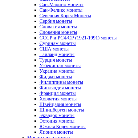
Сан-Марино монеты
Сан-Феликс монеты
Северная Корея Монеты
Сербия монеты
Словакия монеты
Словения монеты
СССР и РСФСР (1921-1991) монеты
Суринам монеты
США монеты
Таиланд монеты
Турция монеты
Узбекистан монеты
Украина монеты
Фиджи монеты
Филиппины монеты
Финляндия монеты
Франция монеты
Хорватия монеты
Швейцария монеты
Шпицберген монеты
Эквадор монеты
Эстония монеты
Южная Корея монеты
Япония монеты
Монеты из платины