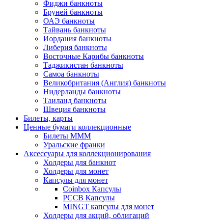
Фиджи банкноты
Бруней банкноты
ОАЭ банкноты
Тайвань банкноты
Иордания банкноты
Либерия банкноты
Восточные Карибы банкноты
Таджикистан банкноты
Самоа банкноты
Великобритания (Англия) банкноты
Нидерланды банкноты
Таиланд банкноты
Швеция банкноты
Билеты, карты
Ценные бумаги коллекционные
Билеты МММ
Уральские франки
Аксессуары для коллекционирования
Холдеры для банкнот
Холдеры для монет
Капсулы для монет
Coinbox Капсулы
РССВ Капсулы
MINGT капсулы для монет
Холдеры для акций, облигаций