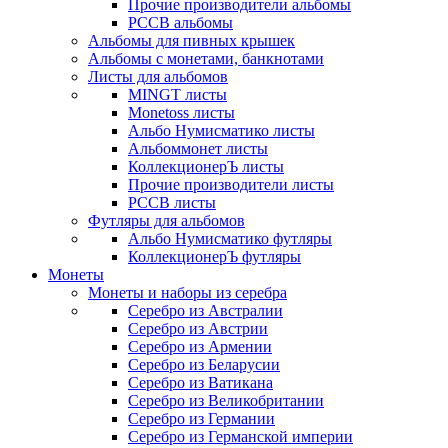
Прочие производители альбомы
РССВ альбомы
Альбомы для пивных крышек
Альбомы с монетами, банкнотами
Листы для альбомов
MINGT листы
Monetoss листы
Альбо Нумисматико листы
Альбоммонет листы
КоллекционерЪ листы
Прочие производители листы
РССВ листы
Футляры для альбомов
Альбо Нумисматико футляры
КоллекционерЪ футляры
Монеты
Монеты и наборы из серебра
Серебро из Австралии
Серебро из Австрии
Серебро из Армении
Серебро из Беларусии
Серебро из Ватикана
Серебро из Великобритании
Серебро из Германии
Серебро из Германской империи