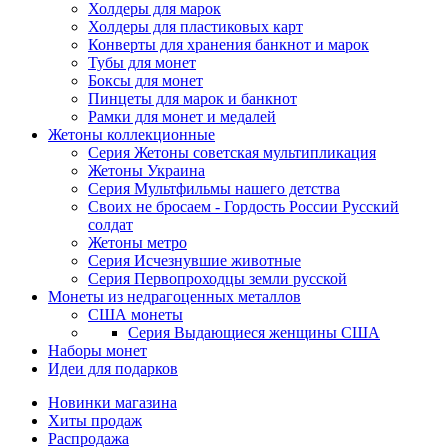
Холдеры для марок
Холдеры для пластиковых карт
Конверты для хранения банкнот и марок
Тубы для монет
Боксы для монет
Пинцеты для марок и банкнот
Рамки для монет и медалей
Жетоны коллекционные
Серия Жетоны советская мультипликация
Жетоны Украина
Серия Мультфильмы нашего детства
Своих не бросаем - Гордость России Русский
солдат
Жетоны метро
Серия Исчезнувшие животные
Серия Первопроходцы земли русской
Монеты из недрагоценных металлов
США монеты
Серия Выдающиеся женщины США
Наборы монет
Идеи для подарков
Новинки магазина
Хиты продаж
Распродажа