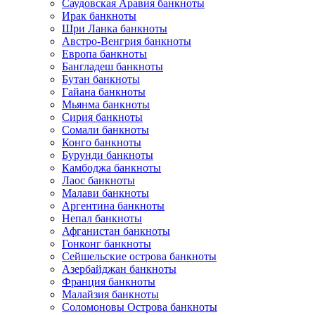
Саудовская Аравия банкноты
Ирак банкноты
Шри Ланка банкноты
Австро-Венгрия банкноты
Европа банкноты
Бангладеш банкноты
Бутан банкноты
Гайана банкноты
Мьянма банкноты
Сирия банкноты
Сомали банкноты
Конго банкноты
Бурунди банкноты
Камбоджа банкноты
Лаос банкноты
Малави банкноты
Аргентина банкноты
Непал банкноты
Афганистан банкноты
Гонконг банкноты
Сейшельские острова банкноты
Азербайджан банкноты
Франция банкноты
Малайзия банкноты
Соломоновы Острова банкноты