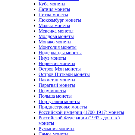
Куба монеты
Латвия монеты
Литва монеты
Люксембург монеты
Мальта монеты
Мексика монеты
Молдова монеты
Монако монеты
Монголия монеты
Нидерланды монеты
Ниуэ монеты
Норвегия монеты
Остров Мэн монеты
Остров Питкэрн монеты
Пакистан монеты
Парагвай монеты
Перу монеты
Польша монеты
Португалия монеты
Приднестровье монеты
Российской империи (1700-1917) монеты
Российской Федерации (1992 - до н. в.)
монеты
Румыния монеты
Самоа монеты