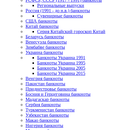
РСФСР, СССР (1917 - 1991) банкноты
Региональные выпуски
Россия (1991 - до н.в.) банкноты
Сувенирные банкноты
США банкноты
Китай банкноты
Серия Китайский гороскоп Китай
Беларусь банкноты
Венесуэла банкноты
Зимбабве банкноты
Украина банкноты
Банкноты Украина 1991
Банкноты Украина 1995
Банкноты Украина 2005
Банкноты Украина 2015
Венгрия банкноты
Пакистан банкноты
Приднестровье банкноты
Босния и Герцеговина банкноты
Мадагаскар банкноты
Сербия банкноты
Туркменистан банкноты
Узбекистан банкноты
Макао банкноты
Нигерия банкноты