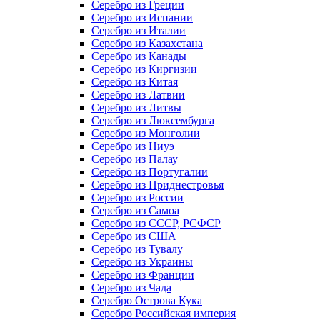
Серебро из Греции
Серебро из Испании
Серебро из Италии
Серебро из Казахстана
Серебро из Канады
Серебро из Киргизии
Серебро из Китая
Серебро из Латвии
Серебро из Литвы
Серебро из Люксембурга
Серебро из Монголии
Серебро из Ниуэ
Серебро из Палау
Серебро из Португалии
Серебро из Приднестровья
Серебро из России
Серебро из Самоа
Серебро из СССР, РСФСР
Серебро из США
Серебро из Тувалу
Серебро из Украины
Серебро из Франции
Серебро из Чада
Серебро Острова Кука
Серебро Российская империя