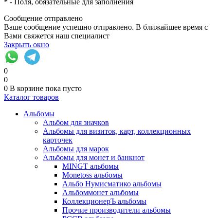
*
- Поля, обязательные для заполнения
Сообщение отправлено
Ваше сообщение успешно отправлено. В ближайшее время с
Вами свяжется наш специалист
Закрыть окно
0
0
0
В корзине
пока пусто
Каталог товаров
Альбомы
Альбом для значков
Альбомы для визиток, карт, коллекционных
карточек
Альбомы для марок
Альбомы для монет и банкнот
MINGT альбомы
Monetoss альбомы
Альбо Нумисматико альбомы
Альбоммонет альбомы
КоллекционерЪ альбомы
Прочие производители альбомы