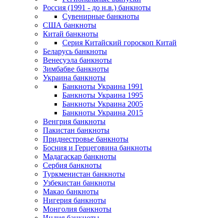
Россия (1991 - до н.в.) банкноты
Сувенирные банкноты
США банкноты
Китай банкноты
Серия Китайский гороскоп Китай
Беларусь банкноты
Венесуэла банкноты
Зимбабве банкноты
Украина банкноты
Банкноты Украина 1991
Банкноты Украина 1995
Банкноты Украина 2005
Банкноты Украина 2015
Венгрия банкноты
Пакистан банкноты
Приднестровье банкноты
Босния и Герцеговина банкноты
Мадагаскар банкноты
Сербия банкноты
Туркменистан банкноты
Узбекистан банкноты
Макао банкноты
Нигерия банкноты
Монголия банкноты
Индия банкноты