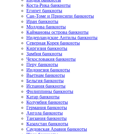
Коста-Рика банкноты
Египет банкноты
Сан-Томе и Принсипи банкноты
Иран банкноты
Молдова банкноты
Каймановы острова банкноты
Нидерландские Антилы банкноты
Северная Корея банкноты
Киргизия банкноты
Замбия банкноты
Чехословакия банкноты
Перу банкноты
Индонезия банкноты
Вьетнам банкноты
Бельгия банкноты
Испания банкноты
Филиппины банкноты
Катар банкноты
Колумбия банкноты
Германия банкноты
Ангола банкноты
Танзания банкноты
Казахстан банкноты
Саудовская Аравия банкноты