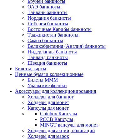
Бруней банкноты
ОАЭ банкноты
Тайвань банкноты
Иордания банкноты
Либерия банкноты
Восточные Карибы банкноты
Таджикистан банкноты
Самоа банкноты
Великобритания (Англия) банкноты
Нидерланды банкноты
Таиланд банкноты
Швеция банкноты
Билеты, карты
Ценные бумаги коллекционные
Билеты МММ
Уральские франки
Аксессуары для коллекционирования
Холдеры для банкнот
Холдеры для монет
Капсулы для монет
Coinbox Капсулы
РССВ Капсулы
MINGT капсулы для монет
Холдеры для акций, облигаций
Холдеры для марок