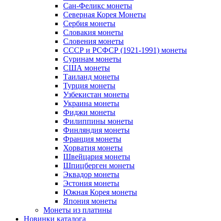
Сан-Феликс монеты
Северная Корея Монеты
Сербия монеты
Словакия монеты
Словения монеты
СССР и РСФСР (1921-1991) монеты
Суринам монеты
США монеты
Таиланд монеты
Турция монеты
Узбекистан монеты
Украина монеты
Фиджи монеты
Филиппины монеты
Финляндия монеты
Франция монеты
Хорватия монеты
Швейцария монеты
Шпицберген монеты
Эквадор монеты
Эстония монеты
Южная Корея монеты
Япония монеты
Монеты из платины
Новинки каталога