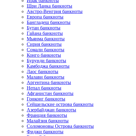
Ирак банкноты
Шри Ланка банкноты
Австро-Венгрия банкноты
Европа банкноты
Бангладеш банкноты
Бутан банкноты
Гайана банкноты
Мьянма банкноты
Сирия банкноты
Сомали банкноты
Конго банкноты
Бурунди банкноты
Камбоджа банкноты
Лаос банкноты
Малави банкноты
Аргентина банкноты
Непал банкноты
Афганистан банкноты
Гонконг банкноты
Сейшельские острова банкноты
Азербайджан банкноты
Франция банкноты
Малайзия банкноты
Соломоновы Острова банкноты
Фиджи банкноты