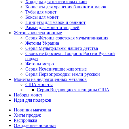
Холдеры для пластиковых карт
Конверты для хранения банкнот и марок
Тубы для монет
Боксы для монет
Пинцеты для марок и банкнот
Рамки для монет и медалей
Жетоны коллекционные
Серия Жетоны советская мультипликация
Жетоны Украина
Серия Мультфильмы нашего детства
Своих не бросаем - Гордость России Русский
солдат
Жетоны метро
Серия Исчезнувшие животные
Серия Первопроходцы земли русской
Монеты из недрагоценных металлов
США монеты
Серия Выдающиеся женщины США
Наборы монет
Идеи для подарков
Новинки магазина
Хиты продаж
Распродажа
Ожидаемые новинки