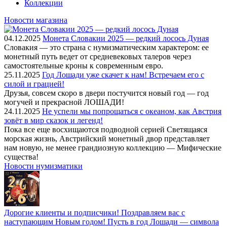
Коллекции
Новости магазина
04.12.2025
Монета Словакии 2025 — редкий лосось Дуная
Словакия — это страна с нумизматическим характером: ее
монетный путь ведет от средневековых талеров через
самостоятельные кроны к современным евро.
25.11.2025
Год Лошади уже скачет к нам! Встречаем его с
силой и грацией!
Друзья, совсем скоро в двери постучится новый год — год
могучей и прекрасной ЛОШАДИ!
24.11.2025
Не успели мы попрощаться с океаном, как Австрия
зовёт в мир сказок и легенд!
Пока все еще восхищаются подводной серией Светящаяся
морская жизнь, Австрийский монетный двор представляет
нам новую, не менее грандиозную коллекцию — Мифические
существа!
Новости нумизматики
Дорогие клиенты и подписчики! Поздравляем вас с
наступающим Новым годом! Пусть в год Лошади — символа