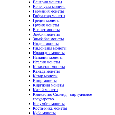
Венгрия монеты
Венесуэла монеты
Германия монеты
Гибралтар монеты
Греция монеты
Грузия монеты
Египет монеты
Замбия монеты
Зимбабве монеты
Индия монеты
Индонезия монеты
Ирландия монеты
Испания монеты
Италия монеты
Казахстан монеты
Канада монеты
Катар монеты
Кипр монеты
Киргизия монеты
Китай монеты
Княжество Силенд - виртуальное
государство
Колумбия монеты
Коста-Рика монеты
Куба монеты