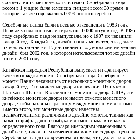
соответствии с метрической системой. Серебряная панда
весом в 1 унцию была заменена пандой весом 30 грамм, в
которой так же содержалось 0,999 чистого серебра.
Серебряные панды были впервые отчеканены в 1983 году.
Первые 3 года они имели тираж по 10 000 штук в год. В 1986
году серебряных панд не выпускали, но с 1987 их чеканили
каждый год. Каждый год дизайн панды меняется, что делает
их коллекционными. Единственный год, когда они не меняли
дизайн, был 2002 год, в котором использовался тот же дизайн,
что и в 2001 году.
Китайская Народная Республика выпускает и гарантирует
качество каждой монеты Серебряная панда. Серебряные
монеты Панды чеканились от нескольких монетных дворов
каждый год. Эти монетные дворы включают Шэньчжэнь,
Шанхай и Шэньян. В отличие от монетного двора США, эти
китайские монетные дворы не имеют отметок монетного
двора, чтобы различать разницу между монетными дворами.
Вместо этого, эти монетные дворы известны
незначительными различиями в дизайне монеты, такими как
размер шрифта, длина бамбука и дизайн храма в тиражах
определенного года. Благодаря ежегодным изменениям в
дизайне и уникальным изменениям монетного двора, цена на
Серебряные панды со временем выросла, что делает их очень