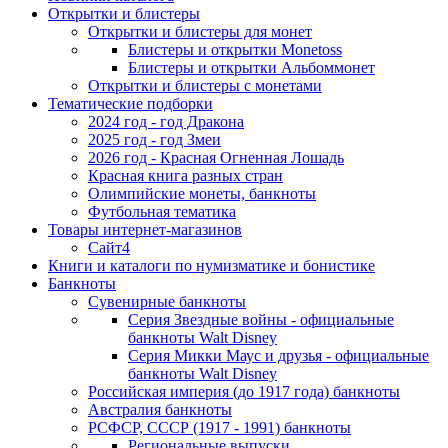
Открытки и блистеры
Открытки и блистеры для монет
Блистеры и открытки Monetoss
Блистеры и открытки Альбоммонет
Открытки и блистеры с монетами
Тематические подборки
2024 год - год Дракона
2025 год - год Змеи
2026 год - Красная Огненная Лошадь
Красная книга разных стран
Олимпийские монеты, банкноты
Футбольная тематика
Товары интернет-магазинов
Сайт4
Книги и каталоги по нумизматике и бонистике
Банкноты
Сувенирные банкноты
Серия Звездные войны - официальные
банкноты Walt Disney
Серия Микки Маус и друзья - официальные
банкноты Walt Disney
Российская империя (до 1917 года) банкноты
Австралия банкноты
РСФСР, СССР (1917 - 1991) банкноты
Региональные выпуски