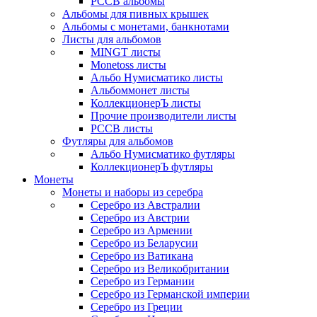
РССВ альбомы
Альбомы для пивных крышек
Альбомы с монетами, банкнотами
Листы для альбомов
MINGT листы
Monetoss листы
Альбо Нумисматико листы
Альбоммонет листы
КоллекционерЪ листы
Прочие производители листы
РССВ листы
Футляры для альбомов
Альбо Нумисматико футляры
КоллекционерЪ футляры
Монеты
Монеты и наборы из серебра
Серебро из Австралии
Серебро из Австрии
Серебро из Армении
Серебро из Беларусии
Серебро из Ватикана
Серебро из Великобритании
Серебро из Германии
Серебро из Германской империи
Серебро из Греции