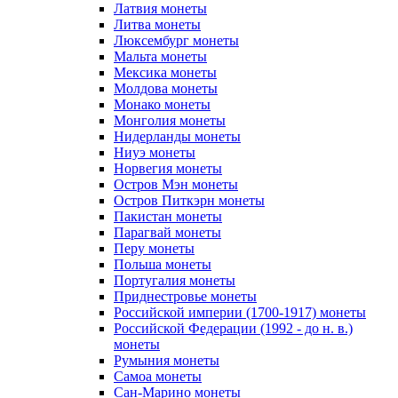
Латвия монеты
Литва монеты
Люксембург монеты
Мальта монеты
Мексика монеты
Молдова монеты
Монако монеты
Монголия монеты
Нидерланды монеты
Ниуэ монеты
Норвегия монеты
Остров Мэн монеты
Остров Питкэрн монеты
Пакистан монеты
Парагвай монеты
Перу монеты
Польша монеты
Португалия монеты
Приднестровье монеты
Российской империи (1700-1917) монеты
Российской Федерации (1992 - до н. в.)
монеты
Румыния монеты
Самоа монеты
Сан-Марино монеты