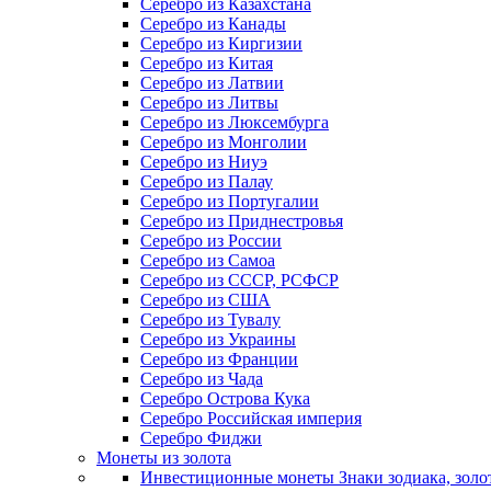
Серебро из Казахстана
Серебро из Канады
Серебро из Киргизии
Серебро из Китая
Серебро из Латвии
Серебро из Литвы
Серебро из Люксембурга
Серебро из Монголии
Серебро из Ниуэ
Серебро из Палау
Серебро из Португалии
Серебро из Приднестровья
Серебро из России
Серебро из Самоа
Серебро из СССР, РСФСР
Серебро из США
Серебро из Тувалу
Серебро из Украины
Серебро из Франции
Серебро из Чада
Серебро Острова Кука
Серебро Российская империя
Серебро Фиджи
Монеты из золота
Инвестиционные монеты Знаки зодиака, золо