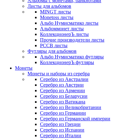
Альбомы с монетами, банкнотами
Листы для альбомов
MINGT листы
Monetoss листы
Альбо Нумисматико листы
Альбоммонет листы
КоллекционерЪ листы
Прочие производители листы
РССВ листы
Футляры для альбомов
Альбо Нумисматико футляры
КоллекционерЪ футляры
Монеты
Монеты и наборы из серебра
Серебро из Австралии
Серебро из Австрии
Серебро из Армении
Серебро из Беларусии
Серебро из Ватикана
Серебро из Великобритании
Серебро из Германии
Серебро из Германской империи
Серебро из Греции
Серебро из Испании
Серебро из Италии