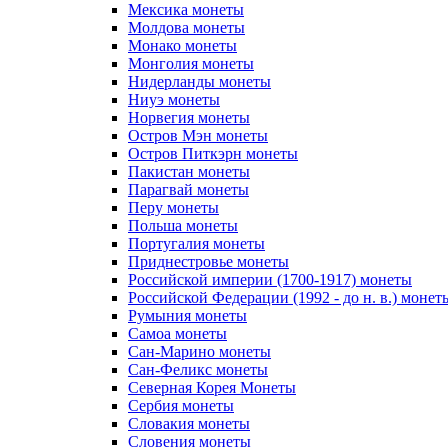
Мексика монеты
Молдова монеты
Монако монеты
Монголия монеты
Нидерланды монеты
Ниуэ монеты
Норвегия монеты
Остров Мэн монеты
Остров Питкэрн монеты
Пакистан монеты
Парагвай монеты
Перу монеты
Польша монеты
Португалия монеты
Приднестровье монеты
Российской империи (1700-1917) монеты
Российской Федерации (1992 - до н. в.) монет
Румыния монеты
Самоа монеты
Сан-Марино монеты
Сан-Феликс монеты
Северная Корея Монеты
Сербия монеты
Словакия монеты
Словения монеты