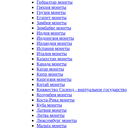
Гибралтар монеты
Греция монеты
Грузия монеты
Египет монеты
Замбия монеты
Зимбабве монеты
Индия монеты
Индонезия монеты
Ирландия монеты
Испания монеты
Италия монеты
Казахстан монеты
Канада монеты
Катар монеты
Кипр монеты
Киргизия монеты
Китай монеты
Княжество Силенд - виртуальное государство
Колумбия монеты
Коста-Рика монеты
Куба монеты
Латвия монеты
Литва монеты
Люксембург монеты
Мальта монеты