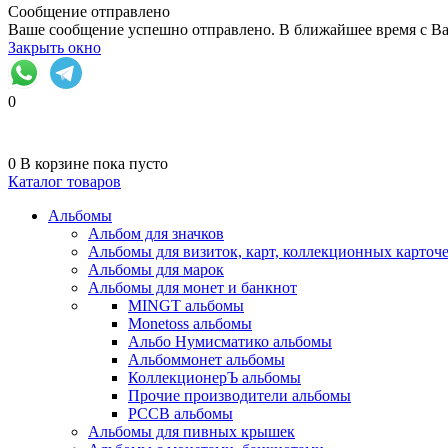
Сообщение отправлено
Ваше сообщение успешно отправлено. В ближайшее время с Ва
Закрыть окно
0
0
В корзине
пока пусто
Каталог товаров
Альбомы
Альбом для значков
Альбомы для визиток, карт, коллекционных карточ
Альбомы для марок
Альбомы для монет и банкнот
MINGT альбомы
Monetoss альбомы
Альбо Нумисматико альбомы
Альбоммонет альбомы
КоллекционерЪ альбомы
Прочие производители альбомы
РССВ альбомы
Альбомы для пивных крышек