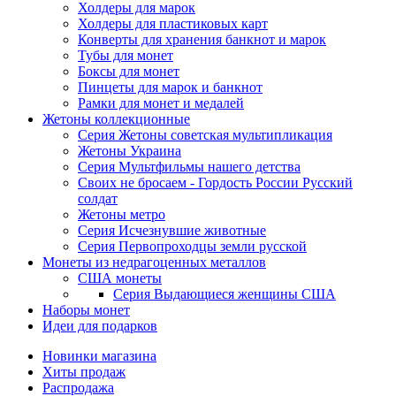
Холдеры для марок
Холдеры для пластиковых карт
Конверты для хранения банкнот и марок
Тубы для монет
Боксы для монет
Пинцеты для марок и банкнот
Рамки для монет и медалей
Жетоны коллекционные
Серия Жетоны советская мультипликация
Жетоны Украина
Серия Мультфильмы нашего детства
Своих не бросаем - Гордость России Русский
солдат
Жетоны метро
Серия Исчезнувшие животные
Серия Первопроходцы земли русской
Монеты из недрагоценных металлов
США монеты
Серия Выдающиеся женщины США
Наборы монет
Идеи для подарков
Новинки магазина
Хиты продаж
Распродажа