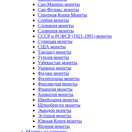
Сан-Марино монеты
Сан-Феликс монеты
Северная Корея Монеты
Сербия монеты
Словакия монеты
Словения монеты
СССР и РСФСР (1921-1991) монеты
Суринам монеты
США монеты
Таиланд монеты
Турция монеты
Узбекистан монеты
Украина монеты
Фиджи монеты
Филиппины монеты
Финляндия монеты
Франция монеты
Хорватия монеты
Швейцария монеты
Шпицберген монеты
Эквадор монеты
Эстония монеты
Южная Корея монеты
Япония монеты
Монеты из платины