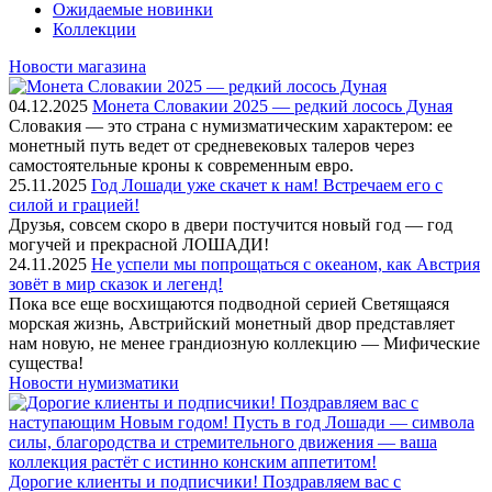
Ожидаемые новинки
Коллекции
Новости магазина
04.12.2025
Монета Словакии 2025 — редкий лосось Дуная
Словакия — это страна с нумизматическим характером: ее
монетный путь ведет от средневековых талеров через
самостоятельные кроны к современным евро.
25.11.2025
Год Лошади уже скачет к нам! Встречаем его с
силой и грацией!
Друзья, совсем скоро в двери постучится новый год — год
могучей и прекрасной ЛОШАДИ!
24.11.2025
Не успели мы попрощаться с океаном, как Австрия
зовёт в мир сказок и легенд!
Пока все еще восхищаются подводной серией Светящаяся
морская жизнь, Австрийский монетный двор представляет
нам новую, не менее грандиозную коллекцию — Мифические
существа!
Новости нумизматики
Дорогие клиенты и подписчики! Поздравляем вас с