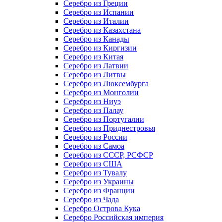
Серебро из Греции
Серебро из Испании
Серебро из Италии
Серебро из Казахстана
Серебро из Канады
Серебро из Киргизии
Серебро из Китая
Серебро из Латвии
Серебро из Литвы
Серебро из Люксембурга
Серебро из Монголии
Серебро из Ниуэ
Серебро из Палау
Серебро из Португалии
Серебро из Приднестровья
Серебро из России
Серебро из Самоа
Серебро из СССР, РСФСР
Серебро из США
Серебро из Тувалу
Серебро из Украины
Серебро из Франции
Серебро из Чада
Серебро Острова Кука
Серебро Российская империя