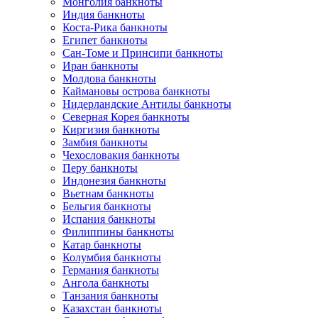
Монголия банкноты
Индия банкноты
Коста-Рика банкноты
Египет банкноты
Сан-Томе и Принсипи банкноты
Иран банкноты
Молдова банкноты
Каймановы острова банкноты
Нидерландские Антилы банкноты
Северная Корея банкноты
Киргизия банкноты
Замбия банкноты
Чехословакия банкноты
Перу банкноты
Индонезия банкноты
Вьетнам банкноты
Бельгия банкноты
Испания банкноты
Филиппины банкноты
Катар банкноты
Колумбия банкноты
Германия банкноты
Ангола банкноты
Танзания банкноты
Казахстан банкноты