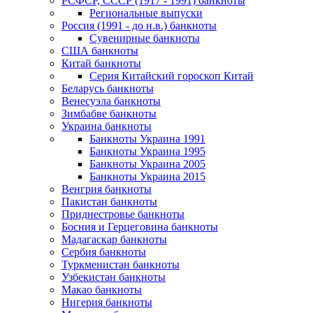
РСФСР, СССР (1917 - 1991) банкноты
Региональные выпуски
Россия (1991 - до н.в.) банкноты
Сувенирные банкноты
США банкноты
Китай банкноты
Серия Китайский гороскоп Китай
Беларусь банкноты
Венесуэла банкноты
Зимбабве банкноты
Украина банкноты
Банкноты Украина 1991
Банкноты Украина 1995
Банкноты Украина 2005
Банкноты Украина 2015
Венгрия банкноты
Пакистан банкноты
Приднестровье банкноты
Босния и Герцеговина банкноты
Мадагаскар банкноты
Сербия банкноты
Туркменистан банкноты
Узбекистан банкноты
Макао банкноты
Нигерия банкноты