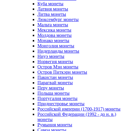
Куба монеты
Латвия монеты
Литва монеты
Люксембург монеты
Мальта монеты
Мексика монеты
Молдова монеты
Монако монеты
Монголия монеты
Нидерланды монеты
Ниуэ монеты
Норвегия монеты
Остров Мэн монеты
Остров Питкэрн монеты
Пакистан монеты
Парагвай монеты
Перу монеты
Польша монеты
Португалия монеты
Приднестровье монеты
Российской империи (1700-1917) монеты
Российской Федерации (1992 - до н. в.)
монеты
Румыния монеты
Самоа монеты