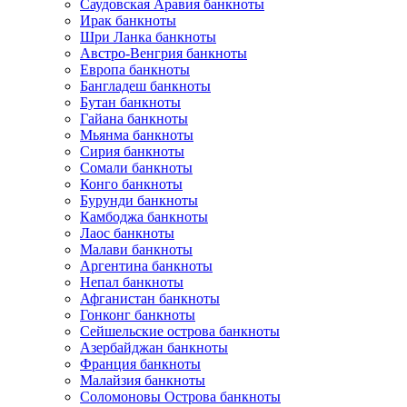
Саудовская Аравия банкноты
Ирак банкноты
Шри Ланка банкноты
Австро-Венгрия банкноты
Европа банкноты
Бангладеш банкноты
Бутан банкноты
Гайана банкноты
Мьянма банкноты
Сирия банкноты
Сомали банкноты
Конго банкноты
Бурунди банкноты
Камбоджа банкноты
Лаос банкноты
Малави банкноты
Аргентина банкноты
Непал банкноты
Афганистан банкноты
Гонконг банкноты
Сейшельские острова банкноты
Азербайджан банкноты
Франция банкноты
Малайзия банкноты
Соломоновы Острова банкноты