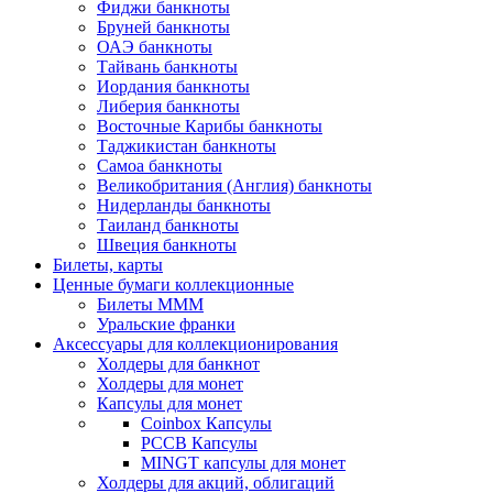
Фиджи банкноты
Бруней банкноты
ОАЭ банкноты
Тайвань банкноты
Иордания банкноты
Либерия банкноты
Восточные Карибы банкноты
Таджикистан банкноты
Самоа банкноты
Великобритания (Англия) банкноты
Нидерланды банкноты
Таиланд банкноты
Швеция банкноты
Билеты, карты
Ценные бумаги коллекционные
Билеты МММ
Уральские франки
Аксессуары для коллекционирования
Холдеры для банкнот
Холдеры для монет
Капсулы для монет
Coinbox Капсулы
РССВ Капсулы
MINGT капсулы для монет
Холдеры для акций, облигаций