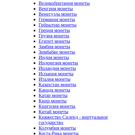
Великобритания монеты
Венгрия монеты
Венесуэла монеты
Германия монеты
Гибралтар монеты
Греция монеты
Грузия монеты
Египет монеты
Замбия монеты
Зимбабве монеты
Индия монеты
Индонезия монеты
Ирландия монеты
Испания монеты
Италия монеты
Казахстан монеты
Канада монеты
Катар монеты
Кипр монеты
Киргизия монеты
Китай монеты
Княжество Силенд - виртуальное
государство
Колумбия монеты
Коста-Рика монеты