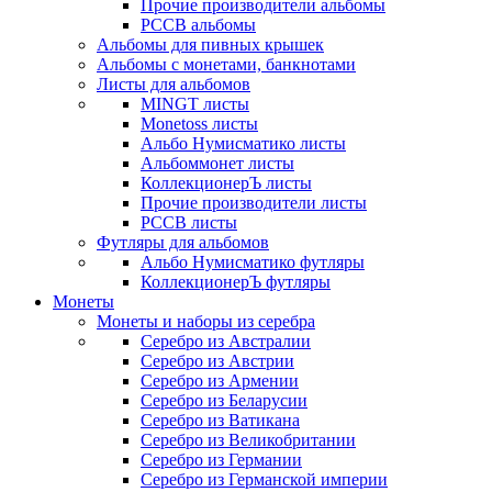
Прочие производители альбомы
РССВ альбомы
Альбомы для пивных крышек
Альбомы с монетами, банкнотами
Листы для альбомов
MINGT листы
Monetoss листы
Альбо Нумисматико листы
Альбоммонет листы
КоллекционерЪ листы
Прочие производители листы
РССВ листы
Футляры для альбомов
Альбо Нумисматико футляры
КоллекционерЪ футляры
Монеты
Монеты и наборы из серебра
Серебро из Австралии
Серебро из Австрии
Серебро из Армении
Серебро из Беларусии
Серебро из Ватикана
Серебро из Великобритании
Серебро из Германии
Серебро из Германской империи