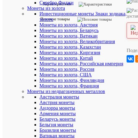
отзыв
Серебро Фиджи
Характеристики
Монеты из золота
Артикул:
Инвестиционные монеты Знаки зодиака,
доста
3649
Похожие товары
золото
Монеты из золота, Австрия
Монеты из золота, Беларусь
Описан
Монеты из золота, Ватикан
товара:
Монеты из золота, Великобритания
Альбом
Монеты из золота, Казахстан
в
Поде
Монеты из золота, Киргизия
футляре
Монеты из золота, Китай
с
Монеты из золота, Российская империя
полной
коллекцие
Монеты из золота, Россия
памятных
Монеты из золота, США
монет
Монеты из золота, Финляндия
Казахстан
Монеты из золота, Франция
из
Монеты из недрагоценных металлов
недрагоце
Австралия монеты
металлов
Австрия монеты
1995-
Андорра монеты
2021
гг.
Армения монеты
Беларусь монеты
Количеств
Бельгия монеты
листов
Бразилия монеты
в
Ватикан монеты
альбоме