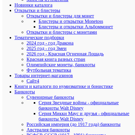
150-
Новинки каталога
летие Жа
Открытки и блистеры
Жабаева
Открытки и блистеры для монет
серии
Блистеры и открытки Monetoss
“Люди”.
Блистеры и открытки Альбоммонет
Открытки и блистеры с монетами
3.
Тематические подборки
Памятная
2024 год - год Дракона
монета
20
2025 год - год Змеи
тенге
2026 год - Красная Огненная Лошадь
5
Красная книга разных стран
лет
Олимпийские монеты, банкноты
независим
Футбольная тематика
Казахстан
Товары интернет-магазинов
серии
Сайт4
«События
Книги и каталоги по нумизматике и бонистике
1997
Банкноты
год
Сувенирные банкноты
выпуска:
Серия Звездные войны - официальные
банкноты Walt Disney
4.
Серия Микки Маус и друзья - официальные
Памятная
банкноты Walt Disney
монета
Российская империя (до 1917 года) банкноты
20
Австралия банкноты
тенге
Год