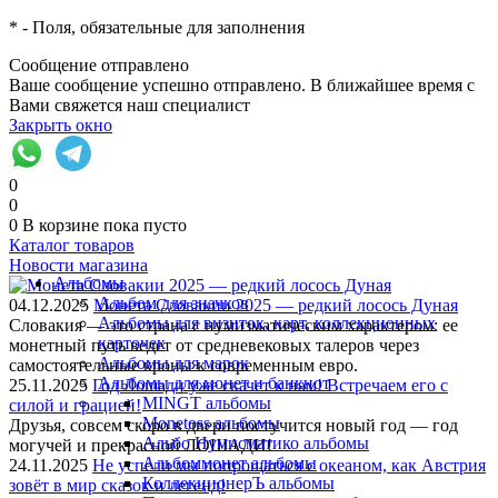
*
- Поля, обязательные для заполнения
Сообщение отправлено
Ваше сообщение успешно отправлено. В ближайшее время с
Вами свяжется наш специалист
Закрыть окно
0
0
0
В корзине
пока пусто
Каталог товаров
Новости магазина
Альбомы
Альбом для значков
04.12.2025
Монета Словакии 2025 — редкий лосось Дуная
Альбомы для визиток, карт, коллекционных
Словакия — это страна с нумизматическим характером: ее
карточек
монетный путь ведет от средневековых талеров через
Альбомы для марок
самостоятельные кроны к современным евро.
Альбомы для монет и банкнот
25.11.2025
Год Лошади уже скачет к нам! Встречаем его с
MINGT альбомы
силой и грацией!
Monetoss альбомы
Друзья, совсем скоро в двери постучится новый год — год
Альбо Нумисматико альбомы
могучей и прекрасной ЛОШАДИ!
Альбоммонет альбомы
24.11.2025
Не успели мы попрощаться с океаном, как Австрия
КоллекционерЪ альбомы
зовёт в мир сказок и легенд!