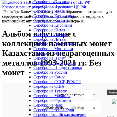
Серебро из Греции
Серебро из Испании
Космос в ваших руках! Новый релиз от ЦБ РФ
Серебро из Италии
17 ноября Банк России выпустил в обращение потрясающую
Серебро из Казахстана
серебряную монету, отражающую историю легендарных
Серебро из Канады
космических аппаратов Венера-9 и Венера-10.
Серебро из Киргизии
Серебро из Китая
Альбом в футляре с
Серебро из Латвии
Серебро из Литвы
коллекцией памятных монет
Серебро из Люксембурга
Серебро из Монголии
Казахстана из недрагоценных
Серебро из Ниуэ
Серебро из Палау
металлов 1995-2021 гг. Без
Серебро из Португалии
Серебро из Приднестровья
монет
Серебро из России
Серебро из Самоа
Серебро из СССР, РСФСР
Серебро из США
Серебро из Тувалу
105
Колл
Отзывов:
Вернуться в раздел
Серебро из Украины
Серебро из Франции
Серебро из Чада
Обзор товара
Серебро Острова Кука
Добавить
Серебро Российская империя