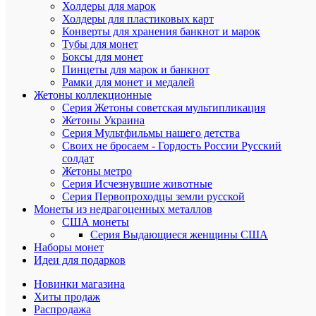
Холдеры для марок
Холдеры для пластиковых карт
12.
Конверты для хранения банкнот и марок
Памятная
Тубы для монет
монета
50
Боксы для монет
тенге
Пинцеты для марок и банкнот
10
Рамки для монет и медалей
лет
Жетоны коллекционные
независим
Серия Жетоны советская мультипликация
Казахстан
Жетоны Украина
серии
Серия Мультфильмы нашего детства
«События
Своих не бросаем - Гордость России Русский
2002
солдат
год
Жетоны метро
выпуска:
Серия Исчезнувшие животные
Серия Первопроходцы земли русской
13.
Монеты из недрагоценных металлов
Памятная
США монеты
монета
Серия Выдающиеся женщины США
50
Наборы монет
тенге
100-
Идеи для подарков
летие
Габита
Новинки магазина
Мусрепов
Хиты продаж
“Люди”.
Распродажа