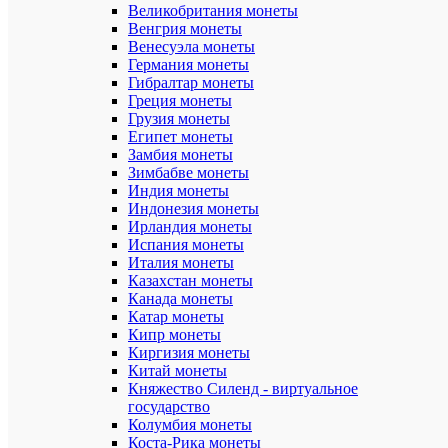
Великобритания монеты
-
Венгрия монеты
12,
Венесуэла монеты
количеств
монет
Германия монеты
-
Гибралтар монеты
151
Греция монеты
Грузия монеты
Формат
Египет монеты
альбома:
Замбия монеты
215х260
Зимбабве монеты
мм.
Индия монеты
Размер
Индонезия монеты
листа:
Ирландия монеты
205х250
Испания монеты
мм.
Италия монеты
Казахстан монеты
В
Канада монеты
альбом в
Катар монеты
памятные
Кипр монеты
монеты,
начиная
Киргизия монеты
с
Китай монеты
1995
Княжество Силенд - виртуальное
года.
государство
Колумбия монеты
Состояние
Коста-Рика монеты
монет