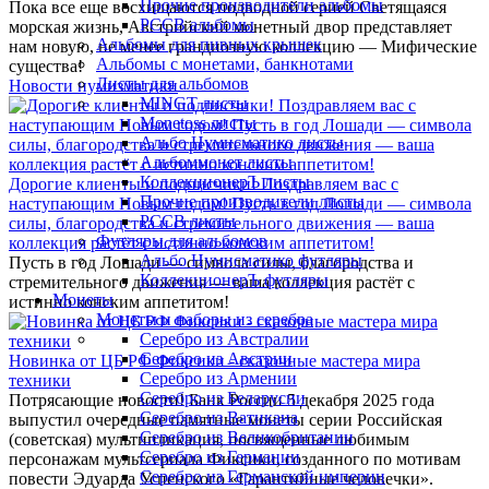
Прочие производители альбомы
Пока все еще восхищаются подводной серией Светящаяся
РССВ альбомы
морская жизнь, Австрийский монетный двор представляет
Альбомы для пивных крышек
нам новую, не менее грандиозную коллекцию — Мифические
Альбомы с монетами, банкнотами
существа!
Листы для альбомов
Новости нумизматики
MINGT листы
Monetoss листы
Альбо Нумисматико листы
Альбоммонет листы
КоллекционерЪ листы
Дорогие клиенты и подписчики! Поздравляем вас с
Прочие производители листы
наступающим Новым годом! Пусть в год Лошади — символа
РССВ листы
силы, благородства и стремительного движения — ваша
Футляры для альбомов
коллекция растёт с истинно конским аппетитом!
Альбо Нумисматико футляры
Пусть в год Лошади — символа силы, благородства и
КоллекционерЪ футляры
стремительного движения — ваша коллекция растёт с
Монеты
истинно конским аппетитом!
Монеты и наборы из серебра
Серебро из Австралии
Серебро из Австрии
Новинка от ЦБ РФ Фиксики - сказочные мастера мира
Серебро из Армении
техники
Серебро из Беларусии
Потрясающие новости! Банк России 5 декабря 2025 года
Серебро из Ватикана
выпустил очередные памятные монеты серии Российская
Серебро из Великобритании
(советская) мультипликация, посвященные любимым
Серебро из Германии
персонажам мультсериала Фиксики, созданного по мотивам
Серебро из Германской империи
повести Эдуарда Успенского «Гарантийные человечки».