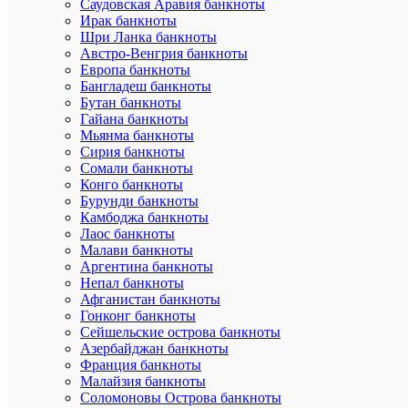
Саудовская Аравия банкноты
Памятная
Ирак банкноты
монета
Шри Ланка банкноты
50
Австро-Венгрия банкноты
тенге
Европа банкноты
Встреча
Бангладеш банкноты
третьего
тысячелет
Бутан банкноты
серии
Гайана банкноты
«События
Мьянма банкноты
Сирия банкноты
2000
Сомали банкноты
год
Конго банкноты
выпуска:
Бурунди банкноты
Камбоджа банкноты
9.
Памятная
Лаос банкноты
монета
Малави банкноты
50
Аргентина банкноты
тенге
Непал банкноты
55-
Афганистан банкноты
летие
Гонконг банкноты
Победы
Сейшельские острова банкноты
в
Азербайджан банкноты
Великой
Отечестве
Франция банкноты
Войне
Малайзия банкноты
серии
Соломоновы Острова банкноты
«События