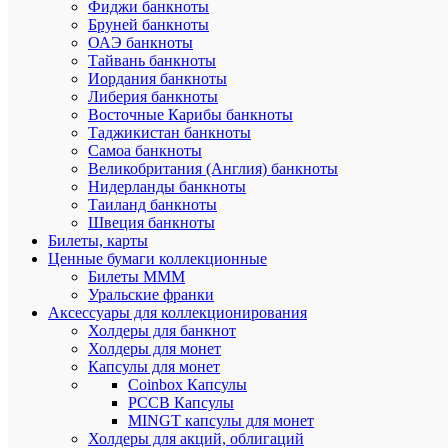
Фиджи банкноты
Бруней банкноты
10.
ОАЭ банкноты
Памятная
Тайвань банкноты
монета
Иордания банкноты
50
тенге
Либерия банкноты
100-
Восточные Карибы банкноты
летие
Таджикистан банкноты
Сабита
Самоа банкноты
Муканова
Великобритания (Англия) банкноты
серии
Нидерланды банкноты
“Люди”.
Таиланд банкноты
Швеция банкноты
11.
Памятная
Билеты, карты
монета
Ценные бумаги коллекционные
50
Билеты МММ
тенге
Уральские франки
1500
Аксессуары для коллекционирования
лет
Холдеры для банкнот
городу
Холдеры для монет
Туркестан
Капсулы для монет
серии
«События
Coinbox Капсулы
РССВ Капсулы
2001
MINGT капсулы для монет
год
Холдеры для акций, облигаций
выпуска: