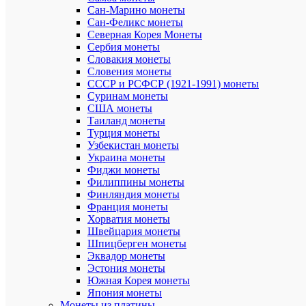
Сан-Марино монеты
Нейзильбе
мельхиор,
Сан-Феликс монеты
биметалл.
Северная Корея Монеты
Сербия монеты
1995
Словакия монеты
год
Словения монеты
выпуска:
СССР и РСФСР (1921-1991) монеты
Суринам монеты
1.
США монеты
Памятная
монета
Таиланд монеты
20
Турция монеты
тенге
Узбекистан монеты
«50
Украина монеты
лет
Фиджи монеты
ООН»
Филиппины монеты
серии
Финляндия монеты
«События
Франция монеты
1996
Хорватия монеты
год
Швейцария монеты
выпуска:
Шпицберген монеты
Эквадор монеты
2
Эстония монеты
.Памятная
Южная Корея монеты
монета
Япония монеты
20
Монеты из платины
тенге