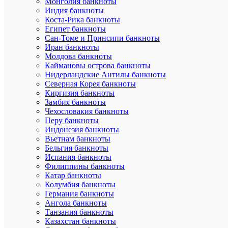
Монголия банкноты
монета
Индия банкноты
20
Коста-Рика банкноты
тенге
Египет банкноты
Астана
Сан-Томе и Принсипи банкноты
-
Иран банкноты
новая
Молдова банкноты
столица
Казахстан
Каймановы острова банкноты
серии
Нидерландские Антилы банкноты
«События
Северная Корея банкноты
Киргизия банкноты
1999
Замбия банкноты
год
Чехословакия банкноты
выпуска:
Перу банкноты
Индонезия банкноты
7.
Памятная
Вьетнам банкноты
монета
Бельгия банкноты
20
Испания банкноты
тенге
Филиппины банкноты
100-
Катар банкноты
летие
Колумбия банкноты
Каныша
Германия банкноты
Сатпаева
Ангола банкноты
серии
“Люди”.
Танзания банкноты
Казахстан банкноты
8.