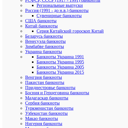
РСФСР, СССР (1917 - 1991) банкноты
общенацио
Региональные выпуски
согласия
Россия (1991 - до н.в.) банкноты
и
Сувенирные банкноты
памяти
США банкноты
жертв
Китай банкноты
политичес
Серия Китайский гороскоп Китай
репрессий
Беларусь банкноты
серии
«События
Венесуэла банкноты
Зимбабве банкноты
5.
Украина банкноты
Памятная
Банкноты Украина 1991
монета
Банкноты Украина 1995
20
Банкноты Украина 2005
тенге
Банкноты Украина 2015
100-
Венгрия банкноты
летие
Мухтара
Пакистан банкноты
Ауэзова
Приднестровье банкноты
серии
Босния и Герцеговина банкноты
“Люди”.
Мадагаскар банкноты
Сербия банкноты
1998
Туркменистан банкноты
год
Узбекистан банкноты
выпуска:
Макао банкноты
6.
Нигерия банкноты
Памятная