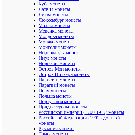
Куба монеты
в
Латвия монеты
альбоме:
от
Литва монеты
XF+
Люксембург монеты
до
Мальта монеты
UNC
Мексика монеты
(UNC
Молдова монеты
не
Монако монеты
менее
Монголия монеты
80%
Нидерланды монеты
от
общего
Ниуэ монеты
количеств
Норвегия монеты
представл
Остров Мэн монеты
монет).
Остров Питкэрн монеты
Пакистан монеты
Номинал:
Парагвай монеты
20
Перу монеты
тенге,
Польша монеты
50
тенге,
Португалия монеты
100
Приднестровье монеты
тенге,
Российской империи (1700-1917) монеты
200
Российской Федерации (1992 - до н. в.)
тенге.
монеты
Румыния монеты
Материал
Самоа монеты
монет: