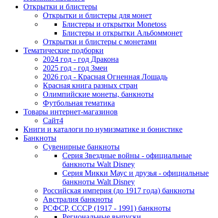
Открытки и блистеры
Открытки и блистеры для монет
Блистеры и открытки Monetoss
Блистеры и открытки Альбоммонет
Открытки и блистеры с монетами
Тематические подборки
2024 год - год Дракона
2025 год - год Змеи
2026 год - Красная Огненная Лошадь
Красная книга разных стран
Олимпийские монеты, банкноты
Футбольная тематика
Товары интернет-магазинов
Сайт4
Книги и каталоги по нумизматике и бонистике
Банкноты
Сувенирные банкноты
Серия Звездные войны - официальные
банкноты Walt Disney
Серия Микки Маус и друзья - официальные
банкноты Walt Disney
Российская империя (до 1917 года) банкноты
Австралия банкноты
РСФСР, СССР (1917 - 1991) банкноты
Региональные выпуски