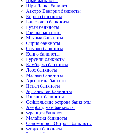
Ирак банкноты
Шри Ланка банкноты
Австро-Венгрия банкноты
Европа банкноты
Бангладеш банкноты
Бутан банкноты
Гайана банкноты
Мьянма банкноты
Сирия банкноты
Сомали банкноты
Конго банкноты
Бурунди банкноты
Камбоджа банкноты
Лаос банкноты
Малави банкноты
Аргентина банкноты
Непал банкноты
Афганистан банкноты
Гонконг банкноты
Сейшельские острова банкноты
Азербайджан банкноты
Франция банкноты
Малайзия банкноты
Соломоновы Острова банкноты
Фиджи банкноты