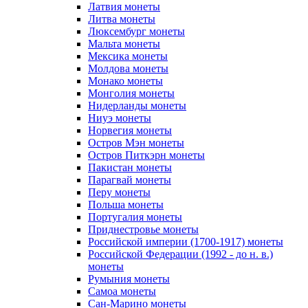
Латвия монеты
Литва монеты
Люксембург монеты
Мальта монеты
Мексика монеты
Молдова монеты
Монако монеты
Монголия монеты
Нидерланды монеты
Ниуэ монеты
Норвегия монеты
Остров Мэн монеты
Остров Питкэрн монеты
Пакистан монеты
Парагвай монеты
Перу монеты
Польша монеты
Португалия монеты
Приднестровье монеты
Российской империи (1700-1917) монеты
Российской Федерации (1992 - до н. в.)
монеты
Румыния монеты
Самоа монеты
Сан-Марино монеты