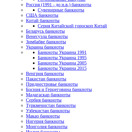
Россия (1991 - до н.в.) банкноты
Сувенирные банкноты
США банкноты
Китай банкноты
Серия Китайский гороскоп Китай
Беларусь банкноты
Венесуэла банкноты
Зимбабве банкноты
Украина банкноты
Банкноты Украина 1991
Банкноты Украина 1995
Банкноты Украина 2005
Банкноты Украина 2015
Венгрия банкноты
Пакистан банкноты
Приднестровье банкноты
Босния и Герцеговина банкноты
Мадагаскар банкноты
Сербия банкноты
Туркменистан банкноты
Узбекистан банкноты
Макао банкноты
Нигерия банкноты
Монголия банкноты
Индия банкноты