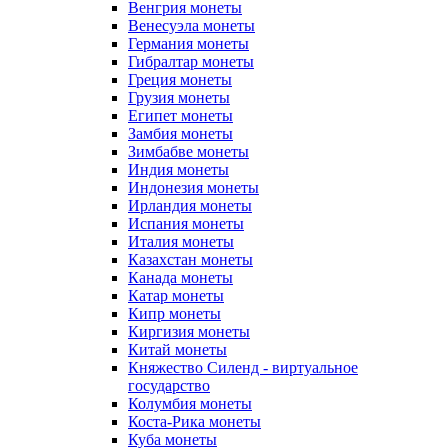
Венгрия монеты
Венесуэла монеты
Германия монеты
Гибралтар монеты
Греция монеты
Грузия монеты
Египет монеты
Замбия монеты
Зимбабве монеты
Индия монеты
Индонезия монеты
Ирландия монеты
Испания монеты
Италия монеты
Казахстан монеты
Канада монеты
Катар монеты
Кипр монеты
Киргизия монеты
Китай монеты
Княжество Силенд - виртуальное
государство
Колумбия монеты
Коста-Рика монеты
Куба монеты