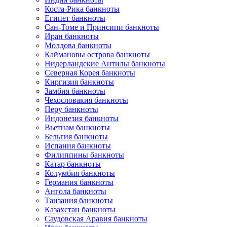
Коста-Рика банкноты
Египет банкноты
Сан-Томе и Принсипи банкноты
Иран банкноты
Молдова банкноты
Каймановы острова банкноты
Нидерландские Антилы банкноты
Северная Корея банкноты
Киргизия банкноты
Замбия банкноты
Чехословакия банкноты
Перу банкноты
Индонезия банкноты
Вьетнам банкноты
Бельгия банкноты
Испания банкноты
Филиппины банкноты
Катар банкноты
Колумбия банкноты
Германия банкноты
Ангола банкноты
Танзания банкноты
Казахстан банкноты
Саудовская Аравия банкноты