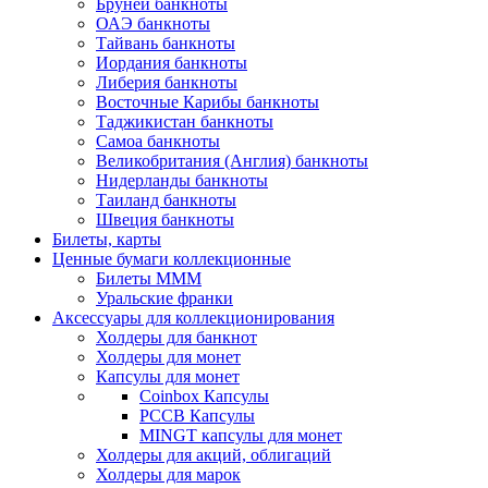
Бруней банкноты
ОАЭ банкноты
Тайвань банкноты
Иордания банкноты
Либерия банкноты
Восточные Карибы банкноты
Таджикистан банкноты
Самоа банкноты
Великобритания (Англия) банкноты
Нидерланды банкноты
Таиланд банкноты
Швеция банкноты
Билеты, карты
Ценные бумаги коллекционные
Билеты МММ
Уральские франки
Аксессуары для коллекционирования
Холдеры для банкнот
Холдеры для монет
Капсулы для монет
Coinbox Капсулы
РССВ Капсулы
MINGT капсулы для монет
Холдеры для акций, облигаций
Холдеры для марок