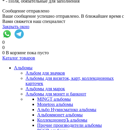
*
- Поля, обязательные для заполнения
Сообщение отправлено
Ваше сообщение успешно отправлено. В ближайшее время с
Вами свяжется наш специалист
Закрыть окно
0
0
0
В корзине
пока пусто
Каталог товаров
Альбомы
Альбом для значков
Альбомы для визиток, карт, коллекционных
карточек
Альбомы для марок
Альбомы для монет и банкнот
MINGT альбомы
Monetoss альбомы
Альбо Нумисматико альбомы
Альбоммонет альбомы
КоллекционерЪ альбомы
Прочие производители альбомы