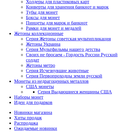
Холдеры для пластиковых карт
Конверты для хранения банкнот и марок
Тубы для монет
Боксы для монет
Пинцеты для марок и банкнот
Рамки для монет и медалей
Жетоны коллекционные
Серия Жетоны советская мультипликация
Жетоны Украина
Серия Мультфильмы нашего детства
Своих не бросаем - Гордость России Русский
солдат
Жетоны метро
Серия Исчезнувшие животные
Серия Первопроходцы земли русской
Монеты из недрагоценных металлов
США монеты
Серия Выдающиеся женщины США
Наборы монет
Идеи для подарков
Новинки магазина
Хиты продаж
Распродажа
Ожидаемые новинки