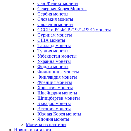
Сан-Феликс монеты
Северная Корея Монеты
Сербия монеты
Словакия монеты
Словения монеты
СССР и РСФСР (1921-1991) монеты
Суринам монеты
США монеты
Таиланд монеты
Турция монеты
Узбекистан монеты
Украина монеты
Фиджи монеты
Филиппины монеты
Финляндия монеты
Франция монеты
Хорватия монеты
Швейцария монеты
Шпицберген монеты
Эквадор монеты
Эстония монеты
Южная Корея монеты
Япония монеты
Монеты из платины
Новинки каталога