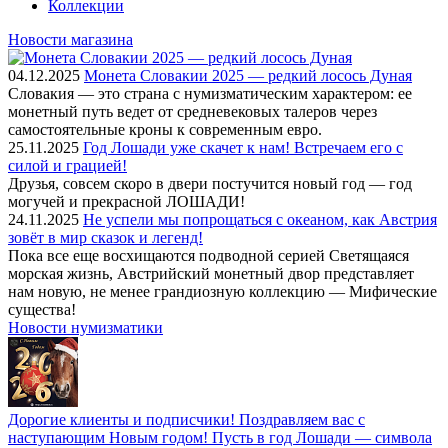
Коллекции
Новости магазина
04.12.2025
Монета Словакии 2025 — редкий лосось Дуная
Словакия — это страна с нумизматическим характером: ее
монетный путь ведет от средневековых талеров через
самостоятельные кроны к современным евро.
25.11.2025
Год Лошади уже скачет к нам! Встречаем его с
силой и грацией!
Друзья, совсем скоро в двери постучится новый год — год
могучей и прекрасной ЛОШАДИ!
24.11.2025
Не успели мы попрощаться с океаном, как Австрия
зовёт в мир сказок и легенд!
Пока все еще восхищаются подводной серией Светящаяся
морская жизнь, Австрийский монетный двор представляет
нам новую, не менее грандиозную коллекцию — Мифические
существа!
Новости нумизматики
Дорогие клиенты и подписчики! Поздравляем вас с
наступающим Новым годом! Пусть в год Лошади — символа