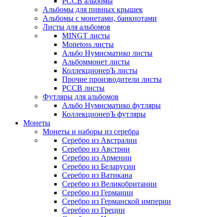
РССВ альбомы
Альбомы для пивных крышек
Альбомы с монетами, банкнотами
Листы для альбомов
MINGT листы
Monetoss листы
Альбо Нумисматико листы
Альбоммонет листы
КоллекционерЪ листы
Прочие производители листы
РССВ листы
Футляры для альбомов
Альбо Нумисматико футляры
КоллекционерЪ футляры
Монеты
Монеты и наборы из серебра
Серебро из Австралии
Серебро из Австрии
Серебро из Армении
Серебро из Беларусии
Серебро из Ватикана
Серебро из Великобритании
Серебро из Германии
Серебро из Германской империи
Серебро из Греции