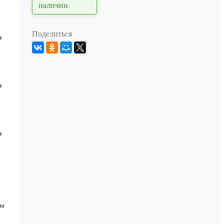
Поделиться
м
м
м
ты