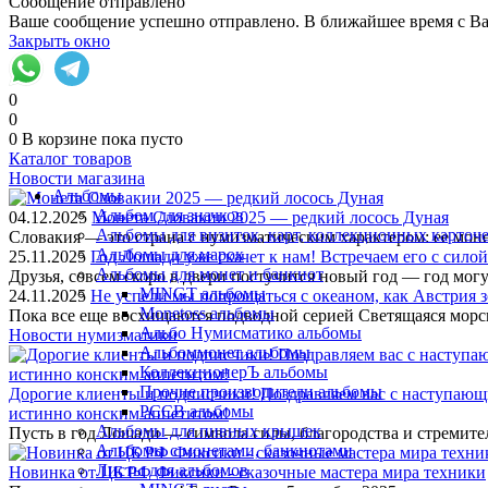
Сообщение отправлено
Ваше сообщение успешно отправлено. В ближайшее время с Ва
Закрыть окно
0
0
0
В корзине
пока пусто
Каталог товаров
Новости магазина
Альбомы
Альбом для значков
04.12.2025
Монета Словакии 2025 — редкий лосось Дуная
Альбомы для визиток, карт, коллекционных карточ
Словакия — это страна с нумизматическим характером: ее моне
Альбомы для марок
25.11.2025
Год Лошади уже скачет к нам! Встречаем его с силой
Альбомы для монет и банкнот
Друзья, совсем скоро в двери постучится новый год — год м
MINGT альбомы
24.11.2025
Не успели мы попрощаться с океаном, как Австрия зо
Monetoss альбомы
Пока все еще восхищаются подводной серией Светящаяся морс
Альбо Нумисматико альбомы
Новости нумизматики
Альбоммонет альбомы
КоллекционерЪ альбомы
Прочие производители альбомы
Дорогие клиенты и подписчики! Поздравляем вас с наступающ
РССВ альбомы
истинно конским аппетитом!
Альбомы для пивных крышек
Пусть в год Лошади — символа силы, благородства и стремите
Альбомы с монетами, банкнотами
Листы для альбомов
Новинка от ЦБ РФ Фиксики - сказочные мастера мира техники