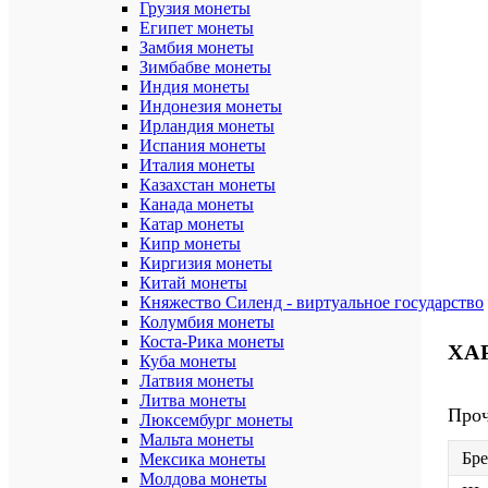
Грузия монеты
Египет монеты
Замбия монеты
Зимбабве монеты
Индия монеты
Индонезия монеты
Ирландия монеты
Испания монеты
Италия монеты
Казахстан монеты
Канада монеты
Катар монеты
Кипр монеты
Киргизия монеты
Китай монеты
Княжество Силенд - виртуальное государство
Колумбия монеты
Коста-Рика монеты
ХА
Куба монеты
Латвия монеты
Литва монеты
Про
Люксембург монеты
Мальта монеты
Бр
Мексика монеты
Молдова монеты