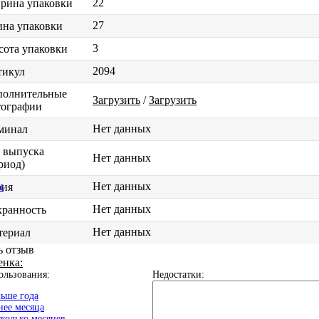
22
рина упаковки
27
на упаковки
3
ота упаковки
2094
тикул
полнительные
Загрузить
/
Загрузить
тографии
Нет данных
минал
 выпуска
Нет данных
риод)
Нет данных
ы
рия
Нет данных
хранность
Нет данных
териал
ь отзыв
енка:
ользования:
Недостатки:
ьше года
ее месяца
колько месяцев