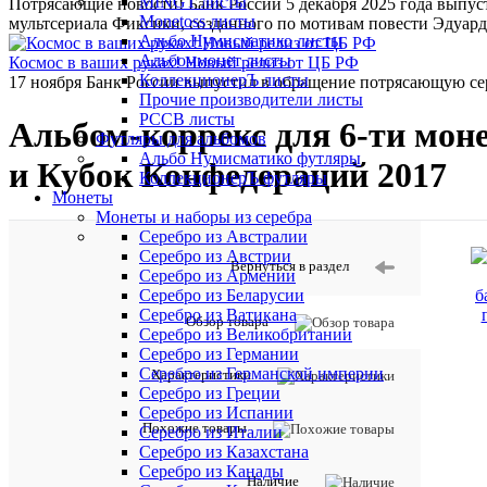
MINGT листы
Потрясающие новости! Банк России 5 декабря 2025 года выпу
Monetoss листы
мультсериала Фиксики, созданного по мотивам повести Эдуард
Альбо Нумисматико листы
Альбоммонет листы
Космос в ваших руках! Новый релиз от ЦБ РФ
КоллекционерЪ листы
17 ноября Банк России выпустил в обращение потрясающую се
Прочие производители листы
РССВ листы
Альбом-коррекс для 6-ти моне
Футляры для альбомов
Альбо Нумисматико футляры
и Кубок Конфедераций 2017
КоллекционерЪ футляры
Монеты
Монеты и наборы из серебра
Серебро из Австралии
Серебро из Австрии
Вернуться в раздел
Серебро из Армении
Серебро из Беларусии
Серебро из Ватикана
Обзор товара
Серебро из Великобритании
Серебро из Германии
Серебро из Германской империи
Характеристики
Серебро из Греции
Серебро из Испании
Похожие товары
Серебро из Италии
Серебро из Казахстана
Серебро из Канады
Наличие