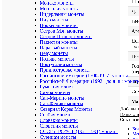
Ши
Монако монеты
Монголия монеты
Дли
Нидерланды монеты
Ниуэ монеты
Выс
Норвегия монеты
Остров Мэн монеты
Ар
Остров Питкэрн монеты
До
Пакистан монеты
фо
Парагвай монеты
Перу монеты
Но
Польша монеты
Португалия монеты
Год
Приднестровье монеты
(пе
Российской империи (1700-1917) монеты
Российской Федерации (1992 - до н. в.) монет
Се
Румыния монеты
Со
Самоа монеты
Сан-Марино монеты
Ма
Сан-Феликс монеты
Добавит
Северная Корея Монеты
Ваша оц
Сербия монеты
Опыт исп
Словакия монеты
Словения монеты
Бол
СССР и РСФСР (1921-1991) монеты
Мен
Суринам монеты
Нес