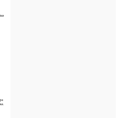
йки
ра
ка.