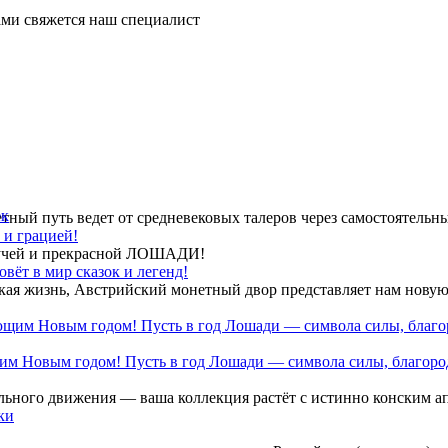
ми свяжется наш специалист
ек
тный путь ведет от средневековых талеров через самостоятельн
 и грацией!
огучей и прекрасной ЛОШАДИ!
вёт в мир сказок и легенд!
кая жизнь, Австрийский монетный двор представляет нам нову
им Новым годом! Пусть в год Лошади — символа силы, благород
льного движения — ваша коллекция растёт с истинно конским а