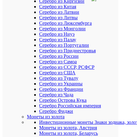
Серебро из Киргизии
Серебро из Китая
Серебро из Латвии
Серебро из Литвы
Серебро из Люксембурга
Серебро из Монголии
Серебро из Ниуэ
Серебро из Палау
Серебро из Португалии
Серебро из Приднестровья
Серебро из России
Серебро из Самоа
Серебро из СССР, РСФСР
Серебро из США
Серебро из Тувалу
Серебро из Украины
Серебро из Франции
Серебро из Чада
Серебро Острова Кука
Серебро Российская империя
Серебро Фиджи
Монеты из золота
Инвестиционные монеты Знаки зодиака, золо
Монеты из золота, Австрия
Монеты из золота, Беларусь