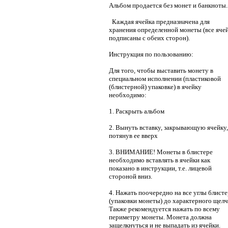
Альбом продается без монет и банкноты.
Каждая ячейка предназначена для
хранения определенной монеты (все яче
подписаны с обеих сторон).
Инструкция по пользованию:
Для того, чтобы выставить монету в
специальном исполнении (пластиковой
(блистерной) упаковке) в ячейку
необходимо:
1. Раскрыть альбом
2. Вынуть вставку, закрывающую ячейку,
потянув ее вверх
3. ВНИМАНИЕ! Монеты в блистере
необходимо вставлять в ячейки как
показано в инструкции, т.е. лицевой
стороной вниз.
4. Нажать поочередно на все углы блисте
(упаковки монеты) до характерного щелч
Также рекомендуется нажать по всему
периметру монеты. Монета должна
защелкнуться и не выпадать из ячейки.