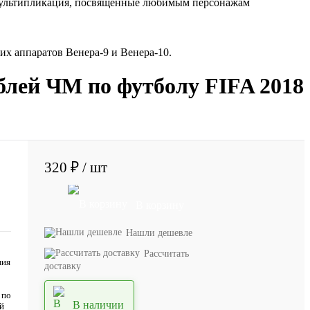
) мультипликация, посвященные любимым персонажам
х аппаратов Венера-9 и Венера-10.
ублей ЧМ по футболу FIFA 2018
320 ₽
/ шт
В корзину
Нашли дешевле
Рассчитать
ния
доставку
 по
В наличии
й