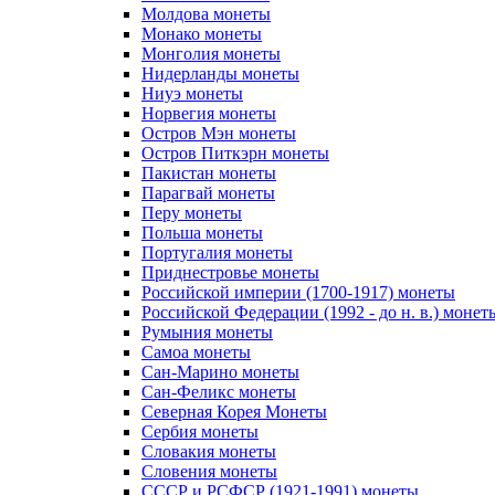
Молдова монеты
Монако монеты
Монголия монеты
Нидерланды монеты
Ниуэ монеты
Норвегия монеты
Остров Мэн монеты
Остров Питкэрн монеты
Пакистан монеты
Парагвай монеты
Перу монеты
Польша монеты
Португалия монеты
Приднестровье монеты
Российской империи (1700-1917) монеты
Российской Федерации (1992 - до н. в.) монет
Румыния монеты
Самоа монеты
Сан-Марино монеты
Сан-Феликс монеты
Северная Корея Монеты
Сербия монеты
Словакия монеты
Словения монеты
СССР и РСФСР (1921-1991) монеты