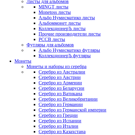
Листы для альбомов
MINGT листы
Monetoss листы
Альбо Нумисматико листы
Альбоммонет листы
КоллекционерЪ листы
Прочие производители листы
РССВ листы
Футляры для альбомов
Альбо Нумисматико футляры
КоллекционерЪ футляры
Монеты
Монеты и наборы из серебра
Серебро из Австралии
Серебро из Австрии
Серебро из Армении
Серебро из Беларусии
Серебро из Ватикана
Серебро из Великобритании
Серебро из Германии
Серебро из Германской империи
Серебро из Греции
Серебро из Испании
Серебро из Италии
Серебро из Казахстана