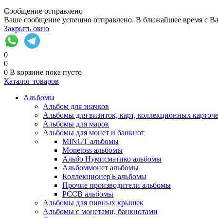
Сообщение отправлено
Ваше сообщение успешно отправлено. В ближайшее время с Ва
Закрыть окно
0
0
0
В корзине
пока пусто
Каталог товаров
Альбомы
Альбом для значков
Альбомы для визиток, карт, коллекционных карточ
Альбомы для марок
Альбомы для монет и банкнот
MINGT альбомы
Monetoss альбомы
Альбо Нумисматико альбомы
Альбоммонет альбомы
КоллекционерЪ альбомы
Прочие производители альбомы
РССВ альбомы
Альбомы для пивных крышек
Альбомы с монетами, банкнотами