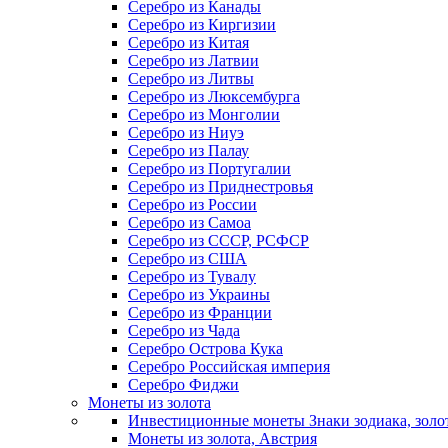
Серебро из Канады
Серебро из Киргизии
Серебро из Китая
Серебро из Латвии
Серебро из Литвы
Серебро из Люксембурга
Серебро из Монголии
Серебро из Ниуэ
Серебро из Палау
Серебро из Португалии
Серебро из Приднестровья
Серебро из России
Серебро из Самоа
Серебро из СССР, РСФСР
Серебро из США
Серебро из Тувалу
Серебро из Украины
Серебро из Франции
Серебро из Чада
Серебро Острова Кука
Серебро Российская империя
Серебро Фиджи
Монеты из золота
Инвестиционные монеты Знаки зодиака, золо
Монеты из золота, Австрия