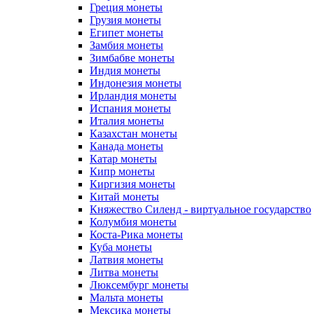
Греция монеты
Грузия монеты
Египет монеты
Замбия монеты
Зимбабве монеты
Индия монеты
Индонезия монеты
Ирландия монеты
Испания монеты
Италия монеты
Казахстан монеты
Канада монеты
Катар монеты
Кипр монеты
Киргизия монеты
Китай монеты
Княжество Силенд - виртуальное государство
Колумбия монеты
Коста-Рика монеты
Куба монеты
Латвия монеты
Литва монеты
Люксембург монеты
Мальта монеты
Мексика монеты