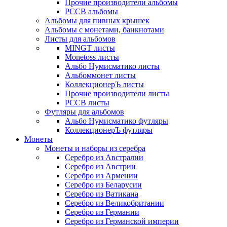
Прочие производители альбомы
РССВ альбомы
Альбомы для пивных крышек
Альбомы с монетами, банкнотами
Листы для альбомов
MINGT листы
Monetoss листы
Альбо Нумисматико листы
Альбоммонет листы
КоллекционерЪ листы
Прочие производители листы
РССВ листы
Футляры для альбомов
Альбо Нумисматико футляры
КоллекционерЪ футляры
Монеты
Монеты и наборы из серебра
Серебро из Австралии
Серебро из Австрии
Серебро из Армении
Серебро из Беларусии
Серебро из Ватикана
Серебро из Великобритании
Серебро из Германии
Серебро из Германской империи