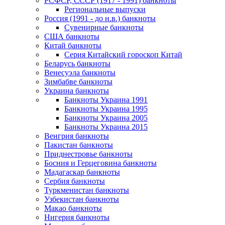
РСФСР, СССР (1917 - 1991) банкноты
Региональные выпуски
Россия (1991 - до н.в.) банкноты
Сувенирные банкноты
США банкноты
Китай банкноты
Серия Китайский гороскоп Китай
Беларусь банкноты
Венесуэла банкноты
Зимбабве банкноты
Украина банкноты
Банкноты Украина 1991
Банкноты Украина 1995
Банкноты Украина 2005
Банкноты Украина 2015
Венгрия банкноты
Пакистан банкноты
Приднестровье банкноты
Босния и Герцеговина банкноты
Мадагаскар банкноты
Сербия банкноты
Туркменистан банкноты
Узбекистан банкноты
Макао банкноты
Нигерия банкноты