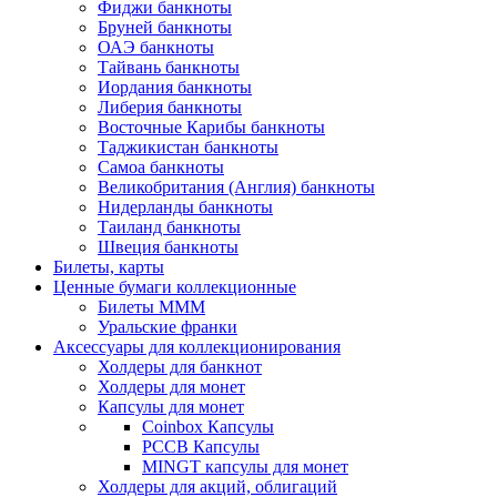
Фиджи банкноты
Бруней банкноты
ОАЭ банкноты
Тайвань банкноты
Иордания банкноты
Либерия банкноты
Восточные Карибы банкноты
Таджикистан банкноты
Самоа банкноты
Великобритания (Англия) банкноты
Нидерланды банкноты
Таиланд банкноты
Швеция банкноты
Билеты, карты
Ценные бумаги коллекционные
Билеты МММ
Уральские франки
Аксессуары для коллекционирования
Холдеры для банкнот
Холдеры для монет
Капсулы для монет
Coinbox Капсулы
РССВ Капсулы
MINGT капсулы для монет
Холдеры для акций, облигаций