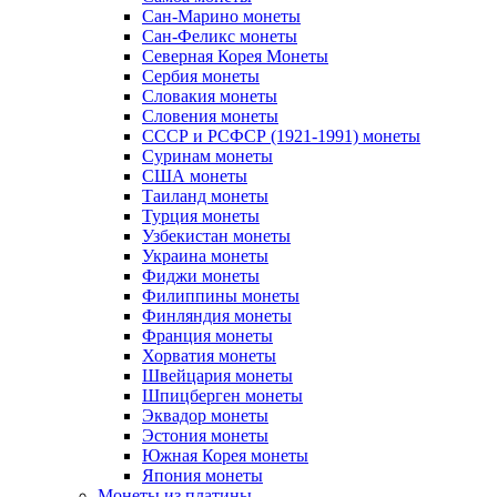
Сан-Марино монеты
Сан-Феликс монеты
Северная Корея Монеты
Сербия монеты
Словакия монеты
Словения монеты
СССР и РСФСР (1921-1991) монеты
Суринам монеты
США монеты
Таиланд монеты
Турция монеты
Узбекистан монеты
Украина монеты
Фиджи монеты
Филиппины монеты
Финляндия монеты
Франция монеты
Хорватия монеты
Швейцария монеты
Шпицберген монеты
Эквадор монеты
Эстония монеты
Южная Корея монеты
Япония монеты
Монеты из платины