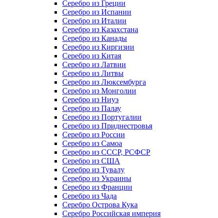
Серебро из Греции
Серебро из Испании
Серебро из Италии
Серебро из Казахстана
Серебро из Канады
Серебро из Киргизии
Серебро из Китая
Серебро из Латвии
Серебро из Литвы
Серебро из Люксембурга
Серебро из Монголии
Серебро из Ниуэ
Серебро из Палау
Серебро из Португалии
Серебро из Приднестровья
Серебро из России
Серебро из Самоа
Серебро из СССР, РСФСР
Серебро из США
Серебро из Тувалу
Серебро из Украины
Серебро из Франции
Серебро из Чада
Серебро Острова Кука
Серебро Российская империя