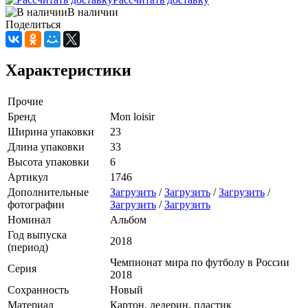
В наличии
Поделиться
Характеристики
Прочие
Бренд
Mon loisir
Ширина упаковки
23
Длина упаковки
33
Высота упаковки
6
Артикул
1746
Дополнительные
Загрузить
/
Загрузить
/
Загрузить
/
фотографии
Загрузить
/
Загрузить
Номинал
Альбом
Год выпуска
2018
(период)
Чемпионат мира по футболу в России
Серия
2018
Сохранность
Новый
Материал
Картон, ледерин, пластик