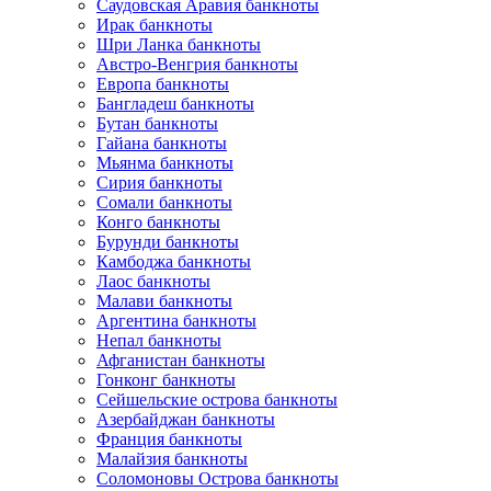
Саудовская Аравия банкноты
Ирак банкноты
Шри Ланка банкноты
Австро-Венгрия банкноты
Европа банкноты
Бангладеш банкноты
Бутан банкноты
Гайана банкноты
Мьянма банкноты
Сирия банкноты
Сомали банкноты
Конго банкноты
Бурунди банкноты
Камбоджа банкноты
Лаос банкноты
Малави банкноты
Аргентина банкноты
Непал банкноты
Афганистан банкноты
Гонконг банкноты
Сейшельские острова банкноты
Азербайджан банкноты
Франция банкноты
Малайзия банкноты
Соломоновы Острова банкноты