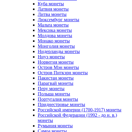
Куба монеты
Латвия монеты
Литва монеты
Люксембург монеты
Мальта монеты
Мексика монеты
Молдова монеты
Монако монеты
Монголия монеты
Нидерланды монеты
Ниуэ монеты
Норвегия монеты
Остров Мэн монеты
Остров Питкэрн монеты
Пакистан монеты
Парагвай монеты
Перу монеты
Польша монеты
Португалия монеты
Приднестровье монеты
Российской империи (1700-1917) монеты
Российской Федерации (1992 - до н. в.)
монеты
Румыния монеты
Самоа монеты