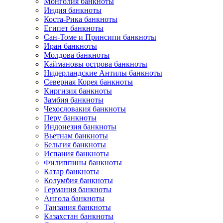
Монголия банкноты
Индия банкноты
Коста-Рика банкноты
Египет банкноты
Сан-Томе и Принсипи банкноты
Иран банкноты
Молдова банкноты
Каймановы острова банкноты
Нидерландские Антилы банкноты
Северная Корея банкноты
Киргизия банкноты
Замбия банкноты
Чехословакия банкноты
Перу банкноты
Индонезия банкноты
Вьетнам банкноты
Бельгия банкноты
Испания банкноты
Филиппины банкноты
Катар банкноты
Колумбия банкноты
Германия банкноты
Ангола банкноты
Танзания банкноты
Казахстан банкноты