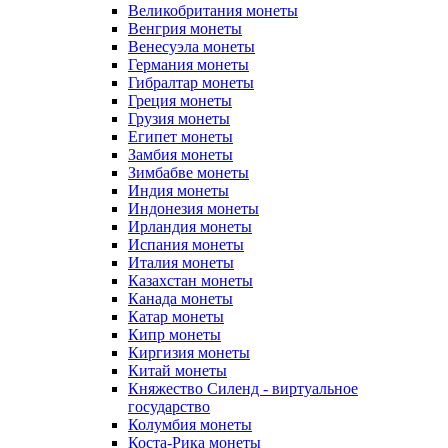
Великобритания монеты
Венгрия монеты
Венесуэла монеты
Германия монеты
Гибралтар монеты
Греция монеты
Грузия монеты
Египет монеты
Замбия монеты
Зимбабве монеты
Индия монеты
Индонезия монеты
Ирландия монеты
Испания монеты
Италия монеты
Казахстан монеты
Канада монеты
Катар монеты
Кипр монеты
Киргизия монеты
Китай монеты
Княжество Силенд - виртуальное
государство
Колумбия монеты
Коста-Рика монеты