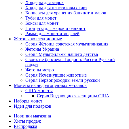
Холдеры для марок
Холдеры для пластиковых карт
Конверты для хранения банкнот и марок
Тубы для монет
Боксы для монет
Пинцеты для марок и банкнот
Рамки для монет и медалей
Жетоны коллекционные
Серия Жетоны советская мультипликация
Жетоны Украина
Серия Мультфильмы нашего детства
Своих не бросаем - Гордость России Русский
солдат
Жетоны метро
Серия Исчезнувшие животные
Серия Первопроходцы земли русской
Монеты из недрагоценных металлов
США монеты
Серия Выдающиеся женщины США
Наборы монет
Идеи для подарков
Новинки магазина
Хиты продаж
Распродажа