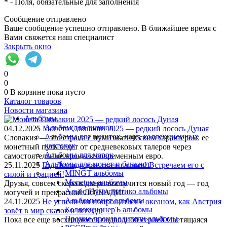
*
- Поля, обязательные для заполнения
Сообщение отправлено
Ваше сообщение успешно отправлено. В ближайшее время с
Вами свяжется наш специалист
Закрыть окно
0
0
0
В корзине
пока пусто
Каталог товаров
Новости магазина
Альбомы
Альбом для значков
04.12.2025
Монета Словакии 2025 — редкий лосось Дуная
Альбомы для визиток, карт, коллекционных
Словакия — это страна с нумизматическим характером: ее
карточек
монетный путь ведет от средневековых талеров через
Альбомы для марок
самостоятельные кроны к современным евро.
Альбомы для монет и банкнот
25.11.2025
Год Лошади уже скачет к нам! Встречаем его с
MINGT альбомы
силой и грацией!
Monetoss альбомы
Друзья, совсем скоро в двери постучится новый год — год
Альбо Нумисматико альбомы
могучей и прекрасной ЛОШАДИ!
Альбоммонет альбомы
24.11.2025
Не успели мы попрощаться с океаном, как Австрия
КоллекционерЪ альбомы
зовёт в мир сказок и легенд!
Прочие производители альбомы
Пока все еще восхищаются подводной серией Светящаяся