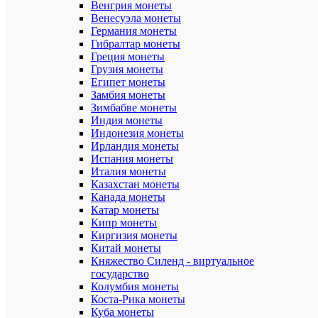
Венгрия монеты
Размеры
Венесуэла монеты
(высота
х
Германия монеты
ширина
Гибралтар монеты
х
Греция монеты
толщина),
Грузия монеты
мм:
Египет монеты
240х200х
Замбия монеты
Зимбабве монеты
Цвет:
Индия монеты
бордовый
Индонезия монеты
Формат:
Ирландия монеты
Нумизмат
Испания монеты
Италия монеты
Год
Казахстан монеты
выпуска:
Канада монеты
2024
Катар монеты
Кипр монеты
Производи
Albo
Киргизия монеты
Numismati
Китай монеты
Княжество Силенд - виртуальное
Страна:
государство
Россия
Колумбия монеты
Коста-Рика монеты
Описание:
Куба монеты