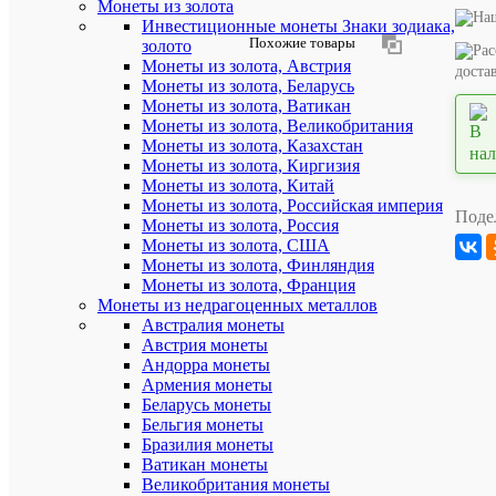
Монеты из золота
Артикул:
Инвестиционные монеты Знаки зодиака,
8426
Похожие товары
золото
Монеты из золота, Австрия
доста
Монеты из золота, Беларусь
Описан
Монеты из золота, Ватикан
товара:
Монеты из золота, Великобритания
Альбом
Монеты из золота, Казахстан
для
Монеты из золота, Киргизия
монет
Монеты из золота, Китай
(переплёт
Монеты из золота, Российская империя
крышка
Поде
толщиной
Монеты из золота, Россия
24
Монеты из золота, США
мм).
Монеты из золота, Финляндия
Формат
Монеты из золота, Франция
Нумизмат.
Монеты из недрагоценных металлов
Без
Австралия монеты
листов
Австрия монеты
(H24-
Андорра монеты
BORDO)
Армения монеты
Количеств
Беларусь монеты
листов
Бельгия монеты
(текущее/
Бразилия монеты
максималь
Ватикан монеты
листов
Великобритания монеты