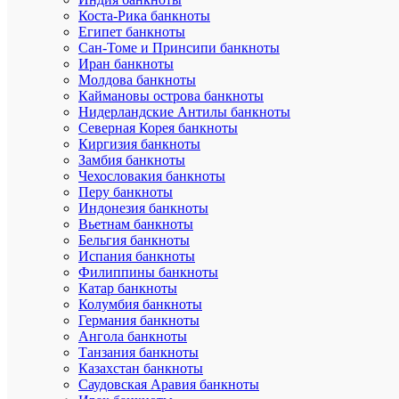
мета
Коста-Рика банкноты
Добавит
Египет банкноты
отзыв
Сан-Томе и Принсипи банкноты
Ваша
Иран банкноты
оценка:
Молдова банкноты
Опыт
Каймановы острова банкноты
использов
Нидерландские Антилы банкноты
Северная Корея банкноты
Ме
Киргизия банкноты
мес
Нес
Замбия банкноты
мес
Чехословакия банкноты
Нес
Перу банкноты
дн
Индонезия банкноты
Бо
Вьетнам банкноты
год
Бельгия банкноты
Испания банкноты
Достоинст
Филиппины банкноты
Катар банкноты
Колумбия банкноты
Германия банкноты
Ангола банкноты
Танзания банкноты
Казахстан банкноты
Саудовская Аравия банкноты