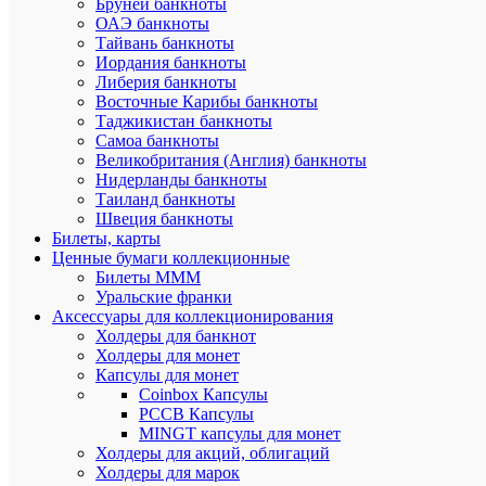
Бруней банкноты
ОАЭ банкноты
Тайвань банкноты
Иордания банкноты
ПО
Либерия банкноты
ТО
Восточные Карибы банкноты
Таджикистан банкноты
(8)
Самоа банкноты
Великобритания (Англия) банкноты
Нидерланды банкноты
Таиланд банкноты
Швеция банкноты
Билеты, карты
Ценные бумаги коллекционные
Билеты МММ
Уральские франки
Аксессуары для коллекционирования
Быстры
Холдеры для банкнот
просмот
Холдеры для монет
Папка
Капсулы для монет
для
Coinbox Капсулы
коллекц
РССВ Капсулы
формата
MINGT капсулы для монет
ОПТИМ
Холдеры для акций, облигаций
Классик.
Холдеры для марок
Бордо