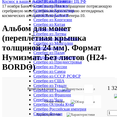
Серебро из Испании
Космос в ваших руках! Новый релиз от ЦБ РФ
Серебро из Италии
17 ноября Банк России выпустил в обращение потрясающую
Серебро из Казахстана
серебряную монету, отражающую историю легендарных
Серебро из Канады
космических аппаратов Венера-9 и Венера-10.
Серебро из Киргизии
Серебро из Китая
Альбом для монет
Серебро из Латвии
Серебро из Литвы
(переплётная крышка
Серебро из Люксембурга
Серебро из Монголии
толщиной 24 мм). Формат
Серебро из Ниуэ
Серебро из Палау
Нумизмат. Без листов (H24-
Серебро из Португалии
Серебро из Приднестровья
BORDO)
Серебро из России
Серебро из Самоа
Серебро из СССР, РСФСР
Серебро из США
Серебро из Тувалу
1 3
Отзывов:
Вернуться в раздел
Серебро из Украины
Серебро из Франции
Серебро из Чада
Обзор товара
Серебро Острова Кука
Добавить
Серебро Российская империя
отзыв
Серебро Фиджи
Характеристики