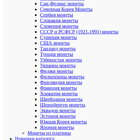
в
Сан-Феликс монеты
зависимос
Северная Корея Монеты
от
Сербия монеты
их
Словакия монеты
толщины.
Словения монеты
СССР и РСФСР (1921-1991) монеты
Переплетн
Суринам монеты
крышка
США монеты
позволяет
легко
Таиланд монеты
комплекто
Турция монеты
альбом
Узбекистан монеты
листами
Украина монеты
на
Фиджи монеты
свое
Филиппины монеты
усмотрени
Финляндия монеты
создавая
Франция монеты
индивиду
порядок
Хорватия монеты
хранения
Швейцария монеты
коллекции.
Шпицберген монеты
Эквадор монеты
Характе
Все
Эстония монеты
характ
Южная Корея монеты
Япония монеты
Mon
Бренд
loisir
Монеты из платины
Новинки каталога
Ширина