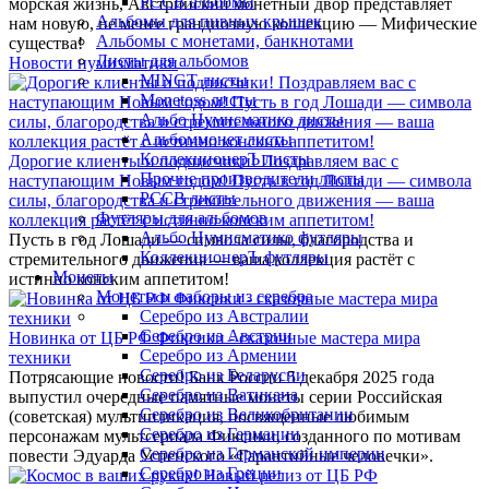
РССВ альбомы
морская жизнь, Австрийский монетный двор представляет
Альбомы для пивных крышек
нам новую, не менее грандиозную коллекцию — Мифические
Альбомы с монетами, банкнотами
существа!
Листы для альбомов
Новости нумизматики
MINGT листы
Monetoss листы
Альбо Нумисматико листы
Альбоммонет листы
КоллекционерЪ листы
Дорогие клиенты и подписчики! Поздравляем вас с
Прочие производители листы
наступающим Новым годом! Пусть в год Лошади — символа
РССВ листы
силы, благородства и стремительного движения — ваша
Футляры для альбомов
коллекция растёт с истинно конским аппетитом!
Альбо Нумисматико футляры
Пусть в год Лошади — символа силы, благородства и
КоллекционерЪ футляры
стремительного движения — ваша коллекция растёт с
Монеты
истинно конским аппетитом!
Монеты и наборы из серебра
Серебро из Австралии
Серебро из Австрии
Новинка от ЦБ РФ Фиксики - сказочные мастера мира
Серебро из Армении
техники
Серебро из Беларусии
Потрясающие новости! Банк России 5 декабря 2025 года
Серебро из Ватикана
выпустил очередные памятные монеты серии Российская
Серебро из Великобритании
(советская) мультипликация, посвященные любимым
Серебро из Германии
персонажам мультсериала Фиксики, созданного по мотивам
Серебро из Германской империи
повести Эдуарда Успенского «Гарантийные человечки».
Серебро из Греции