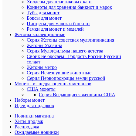
Холдеры для пластиковых карт
970
Конверты для хранения банкнот и марок
₽
Тубы для монет
/
Боксы для монет
шт
Пинцеты для марок и банкнот
Рамки для монет и медалей
Жетоны коллекционные
Подписа
Серия Жетоны советская мультипликация
Жетоны Украина
Подробн
Серия Мультфильмы нашего детства
Своих не бросаем - Гордость России Русский
Сравнен
солдат
Жетоны метро
В
Серия Исчезнувшие животные
избранн
Серия Первопроходцы земли русской
Монеты из недрагоценных металлов
Недосту
США монеты
Серия Выдающиеся женщины США
Наборы монет
Идеи для подарков
Новинки магазина
Хиты продаж
Распродажа
Ожидаемые новинки