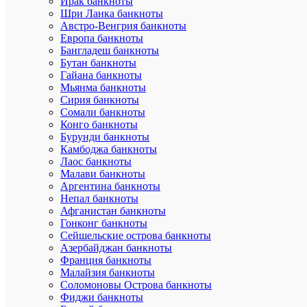
Ирак банкноты
Недостатк
Шри Ланка банкноты
Австро-Венгрия банкноты
Европа банкноты
Бангладеш банкноты
Бутан банкноты
Гайана банкноты
Мьянма банкноты
Сирия банкноты
Сомали банкноты
Конго банкноты
Общие
Бурунди банкноты
впечатлен
Камбоджа банкноты
Лаос банкноты
Малави банкноты
Аргентина банкноты
Непал банкноты
Афганистан банкноты
Гонконг банкноты
Сейшельские острова банкноты
Азербайджан банкноты
Франция банкноты
Представь
Малайзия банкноты
Соломоновы Острова банкноты
Отправит
Фиджи банкноты
отзыв