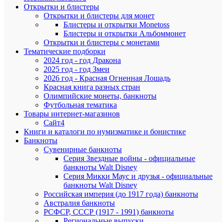
23
упаковки
Открытки и блистеры
Открытки и блистеры для монет
Длина
33
упаковки
Блистеры и открытки Monetoss
Блистеры и открытки Альбоммонет
Высота
3
упаковки
Открытки и блистеры с монетами
Тематические подборки
Артикул
8426
2024 год - год Дракона
Дополнит
Загрузи
2025 год - год Змеи
фотограф
2026 год - Красная Огненная Лошадь
Альбом
Красная книга разных стран
Номинал
для
монет
Олимпийские монеты, банкноты
Футбольная тематика
Товары интернет-магазинов
Сайт4
Книги и каталоги по нумизматике и бонистике
ХА
Банкноты
Сувенирные банкноты
Серия Звездные войны - официальные
Про
банкноты Walt Disney
Серия Микки Маус и друзья - официальные
Mon
банкноты Walt Disney
Бр
loisir
Российская империя (до 1917 года) банкноты
Австралия банкноты
Ши
РСФСР, СССР (1917 - 1991) банкноты
23
упа
Региональные выпуски