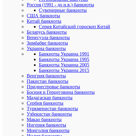
Россия (1991 - до н.в.) банкноты
Дл
33
Сувенирные банкноты
упа
США банкноты
Китай банкноты
Вы
3
Серия Китайский гороскоп Китай
упа
Беларусь банкноты
8426
Ар
Венесуэла банкноты
Зимбабве банкноты
До
Украина банкноты
Загр
фо
Банкноты Украина 1991
Банкноты Украина 1995
Альб
Банкноты Украина 2005
для
Но
Банкноты Украина 2015
моне
Венгрия банкноты
Год
Пакистан банкноты
2024
вы
Приднестровье банкноты
(пе
Босния и Герцеговина банкноты
Мадагаскар банкноты
Нуми
Се
Сербия банкноты
Туркменистан банкноты
Нов
Со
Узбекистан банкноты
Макао банкноты
Карт
Нигерия банкноты
пласт
Ма
Монголия банкноты
лиде
Индия банкноты