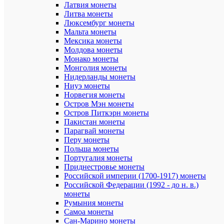
Латвия монеты
Альбом
(переплет
Литва монеты
крышка)
Люксембург монеты
предназна
Мальта монеты
для
Мексика монеты
хранения
Молдова монеты
листов
Монако монеты
формата
Монголия монеты
нумизмат.
Нидерланды монеты
Суммарна
Ниуэ монеты
толщина
Норвегия монеты
всех
Остров Мэн монеты
листов
Остров Питкэрн монеты
не
Пакистан монеты
должна
Парагвай монеты
превышат
Перу монеты
24
Польша монеты
мм.
Таким
Португалия монеты
образом,
Приднестровье монеты
крышка
Российской империи (1700-1917) монеты
вмещает
Российской Федерации (1992 - до н. в.)
от
монеты
5
Румыния монеты
до
Самоа монеты
12
Сан-Марино монеты
листов,