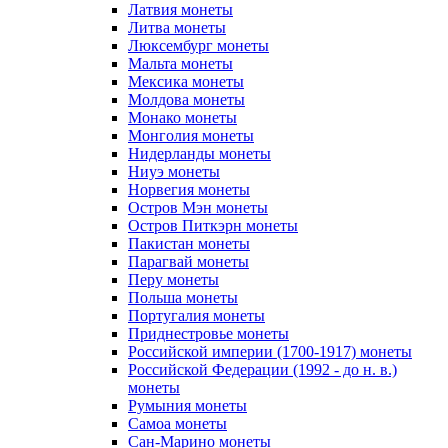
Латвия монеты
Литва монеты
Люксембург монеты
Мальта монеты
Мексика монеты
Молдова монеты
Монако монеты
Монголия монеты
Нидерланды монеты
Ниуэ монеты
Норвегия монеты
Остров Мэн монеты
Остров Питкэрн монеты
Пакистан монеты
Парагвай монеты
Перу монеты
Польша монеты
Португалия монеты
Приднестровье монеты
Российской империи (1700-1917) монеты
Российской Федерации (1992 - до н. в.)
монеты
Румыния монеты
Самоа монеты
Сан-Марино монеты