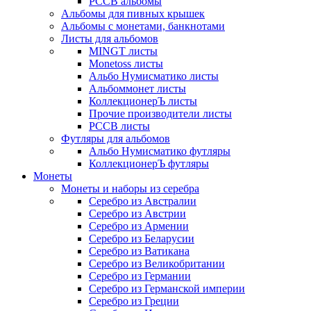
РССВ альбомы
Альбомы для пивных крышек
Альбомы с монетами, банкнотами
Листы для альбомов
MINGT листы
Monetoss листы
Альбо Нумисматико листы
Альбоммонет листы
КоллекционерЪ листы
Прочие производители листы
РССВ листы
Футляры для альбомов
Альбо Нумисматико футляры
КоллекционерЪ футляры
Монеты
Монеты и наборы из серебра
Серебро из Австралии
Серебро из Австрии
Серебро из Армении
Серебро из Беларусии
Серебро из Ватикана
Серебро из Великобритании
Серебро из Германии
Серебро из Германской империи
Серебро из Греции