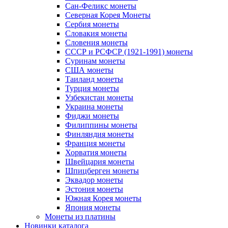
Сан-Феликс монеты
Северная Корея Монеты
Сербия монеты
Словакия монеты
Словения монеты
СССР и РСФСР (1921-1991) монеты
Суринам монеты
США монеты
Таиланд монеты
Турция монеты
Узбекистан монеты
Украина монеты
Фиджи монеты
Филиппины монеты
Финляндия монеты
Франция монеты
Хорватия монеты
Швейцария монеты
Шпицберген монеты
Эквадор монеты
Эстония монеты
Южная Корея монеты
Япония монеты
Монеты из платины
Новинки каталога