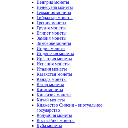
Венгрия монеты
Венесуэла монеты
Германия монеты
Гибралтар монеты
Греция монеты
Грузия монеты
Египет монеты
Замбия монеты
Зимбабве монеты
Индия монеты
Индонезия монеты
Ирландия монеты
Испания монеты
Италия монеты
Казахстан монеты
Канада монеты
Катар монеты
Кипр монеты
Киргизия монеты
Китай монеты
Княжество Силенд - виртуальное
государство
Колумбия монеты
Коста-Рика монеты
Куба монеты