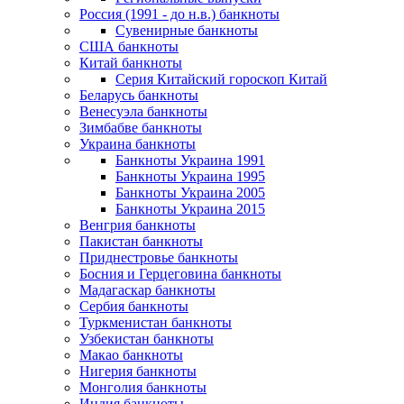
Россия (1991 - до н.в.) банкноты
Сувенирные банкноты
США банкноты
Китай банкноты
Серия Китайский гороскоп Китай
Беларусь банкноты
Венесуэла банкноты
Зимбабве банкноты
Украина банкноты
Банкноты Украина 1991
Банкноты Украина 1995
Банкноты Украина 2005
Банкноты Украина 2015
Венгрия банкноты
Пакистан банкноты
Приднестровье банкноты
Босния и Герцеговина банкноты
Мадагаскар банкноты
Сербия банкноты
Туркменистан банкноты
Узбекистан банкноты
Макао банкноты
Нигерия банкноты
Монголия банкноты
Индия банкноты