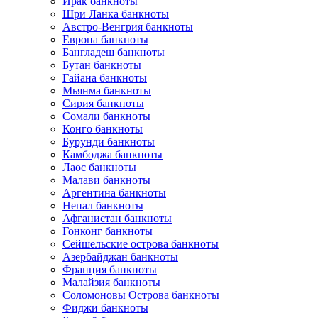
Ирак банкноты
Шри Ланка банкноты
Австро-Венгрия банкноты
Европа банкноты
Бангладеш банкноты
Бутан банкноты
Гайана банкноты
Мьянма банкноты
Сирия банкноты
Сомали банкноты
Конго банкноты
Бурунди банкноты
Камбоджа банкноты
Лаос банкноты
Малави банкноты
Аргентина банкноты
Непал банкноты
Афганистан банкноты
Гонконг банкноты
Сейшельские острова банкноты
Азербайджан банкноты
Франция банкноты
Малайзия банкноты
Соломоновы Острова банкноты
Фиджи банкноты