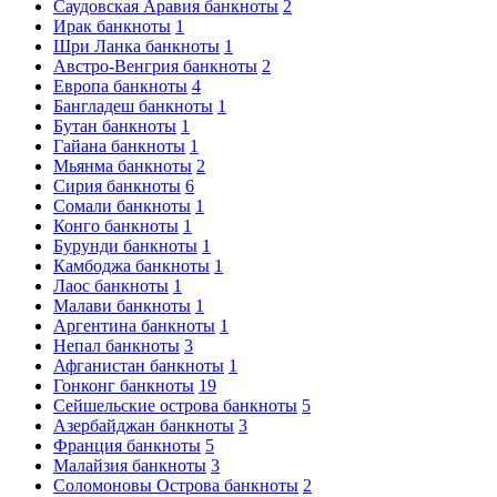
Саудовская Аравия банкноты
2
Ирак банкноты
1
Шри Ланка банкноты
1
Австро-Венгрия банкноты
2
Европа банкноты
4
Бангладеш банкноты
1
Бутан банкноты
1
Гайана банкноты
1
Мьянма банкноты
2
Сирия банкноты
6
Сомали банкноты
1
Конго банкноты
1
Бурунди банкноты
1
Камбоджа банкноты
1
Лаос банкноты
1
Малави банкноты
1
Аргентина банкноты
1
Непал банкноты
3
Афганистан банкноты
1
Гонконг банкноты
19
Сейшельские острова банкноты
5
Азербайджан банкноты
3
Франция банкноты
5
Малайзия банкноты
3
Соломоновы Острова банкноты
2