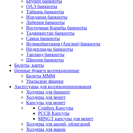
Бруней банкноты
ОАЭ банкноты
Тайвань банкноты
Иордания банкноты
Либерия банкноты
Восточные Карибы банкноты
Таджикистан банкноты
Самоа банкноты
Великобритания (Англия) банкноты
Нидерланды банкноты
Таиланд банкноты
Швеция банкноты
Билеты, карты
Ценные бумаги коллекционные
Билеты МММ
Уральские франки
Аксессуары для коллекционирования
Холдеры для банкнот
Холдеры для монет
Капсулы для монет
Coinbox Капсулы
РССВ Капсулы
MINGT капсулы для монет
Холдеры для акций, облигаций
Холдеры для марок