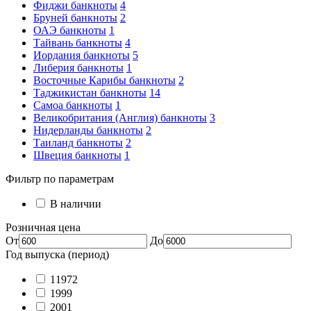
Фиджи банкноты
4
Бруней банкноты
2
ОАЭ банкноты
1
Тайвань банкноты
4
Иордания банкноты
5
Либерия банкноты
1
Восточные Карибы банкноты
2
Таджикистан банкноты
14
Самоа банкноты
1
Великобритания (Англия) банкноты
3
Нидерланды банкноты
2
Таиланд банкноты
2
Швеция банкноты
1
Фильтр по параметрам
В наличии
Розничная цена
От
До
Год выпуска (период)
11972
1999
2001