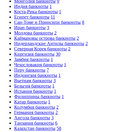
Монголия банкноты
9
Индия банкноты
1
Коста-Рика банкноты
1
Египет банкноты
11
Сан-Томе и Принсипи банкноты
8
Иран банкноты
3
Молдова банкноты
2
Каймановы острова банкноты
2
Нидерландские Антилы банкноты
2
Северная Корея банкноты
2
Киргизия банкноты
30
Замбия банкноты
1
Чехословакия банкноты
1
Перу банкноты
7
Индонезия банкноты
1
Вьетнам банкноты
3
Бельгия банкноты
1
Испания банкноты
1
Филиппины банкноты
1
Катар банкноты
1
Колумбия банкноты
2
Германия банкноты
2
Ангола банкноты
3
Танзания банкноты
6
Казахстан банкноты
58