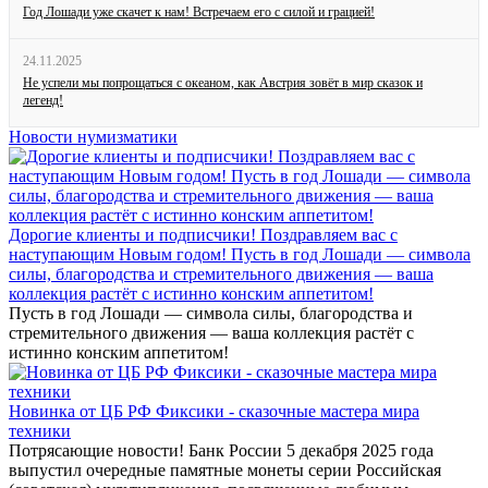
Год Лошади уже скачет к нам! Встречаем его с силой и грацией!
24.11.2025
Не успели мы попрощаться с океаном, как Австрия зовёт в мир сказок и
легенд!
Новости нумизматики
Дорогие клиенты и подписчики! Поздравляем вас с
наступающим Новым годом! Пусть в год Лошади — символа
силы, благородства и стремительного движения — ваша
коллекция растёт с истинно конским аппетитом!
Пусть в год Лошади — символа силы, благородства и
стремительного движения — ваша коллекция растёт с
истинно конским аппетитом!
Новинка от ЦБ РФ Фиксики - сказочные мастера мира
техники
Потрясающие новости! Банк России 5 декабря 2025 года
выпустил очередные памятные монеты серии Российская