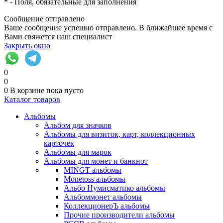
*
- Поля, обязательные для заполнения
Сообщение отправлено
Ваше сообщение успешно отправлено. В ближайшее время с
Вами свяжется наш специалист
Закрыть окно
0
0
0
В корзине
пока пусто
Каталог товаров
Альбомы
Альбом для значков
Альбомы для визиток, карт, коллекционных
карточек
Альбомы для марок
Альбомы для монет и банкнот
MINGT альбомы
Monetoss альбомы
Альбо Нумисматико альбомы
Альбоммонет альбомы
КоллекционерЪ альбомы
Прочие производители альбомы