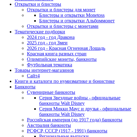
Открытки и блистеры
Открытки и блистеры для монет
Блистеры и открытки Monetoss
Блистеры и открытки Альбоммонет
Открытки и блистеры с монетами
Тематические подборки
2024 год - год Дракона
2025 год - год Змеи
2026 год - Красная Огненная Лошадь
Красная книга разных стран
Олимпийские монеты, банкноты
Футбольная тематика
Товары интернет-магазинов
Сайт4
Книги и каталоги по нумизматике и бонистике
Банкноты
Сувенирные банкноты
Серия Звездные войны - официальные
банкноты Walt Disney
Серия Микки Маус и друзья - официальные
банкноты Walt Disney
Российская империя (до 1917 года) банкноты
Австралия банкноты
РСФСР, СССР (1917 - 1991) банкноты
Региональные выпуски