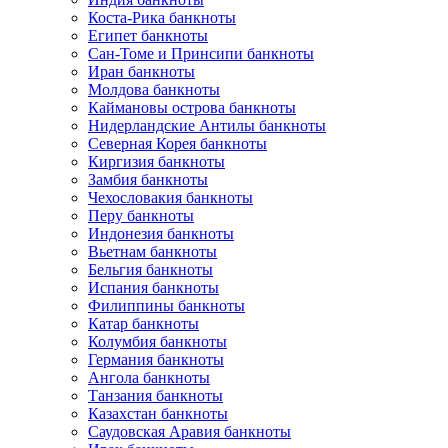
Коста-Рика банкноты
Египет банкноты
Сан-Томе и Принсипи банкноты
Иран банкноты
Молдова банкноты
Каймановы острова банкноты
Нидерландские Антилы банкноты
Северная Корея банкноты
Киргизия банкноты
Замбия банкноты
Чехословакия банкноты
Перу банкноты
Индонезия банкноты
Вьетнам банкноты
Бельгия банкноты
Испания банкноты
Филиппины банкноты
Катар банкноты
Колумбия банкноты
Германия банкноты
Ангола банкноты
Танзания банкноты
Казахстан банкноты
Саудовская Аравия банкноты