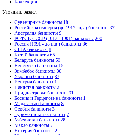
Коллекции
Уточнить раздел
Сувенирные банкноты
18
Российская империя (до 1917 года) банкноты
37
Австралия банкноты
9
РСФСР, СССР (1917 - 1991) банкноты
200
Россия (1991 - до н.в.) банкноты
86
США банкноты
8
Китай банкноты
65
Беларусь банкноты
50
Венесуэла банкноты
16
Зимбабве банкноты
38
Украина банкноты
37
Венгрия банкноты
1
Пакистан банкноты
2
Приднестровье банкноты
91
Босния и Герцеговина банкноты
1
Мадагаскар банкноты
8
Сербия банкноты
3
Туркменистан банкноты
7
Узбекистан банкноты
28
Макао банкноты
7
Нигерия банкноты
2