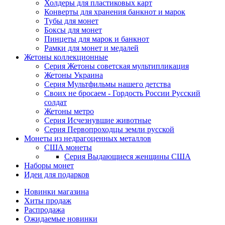
Холдеры для пластиковых карт
Конверты для хранения банкнот и марок
Тубы для монет
Боксы для монет
Пинцеты для марок и банкнот
Рамки для монет и медалей
Жетоны коллекционные
Серия Жетоны советская мультипликация
Жетоны Украина
Серия Мультфильмы нашего детства
Своих не бросаем - Гордость России Русский
солдат
Жетоны метро
Серия Исчезнувшие животные
Серия Первопроходцы земли русской
Монеты из недрагоценных металлов
США монеты
Серия Выдающиеся женщины США
Наборы монет
Идеи для подарков
Новинки магазина
Хиты продаж
Распродажа
Ожидаемые новинки