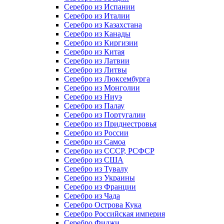
Серебро из Испании
Серебро из Италии
Серебро из Казахстана
Серебро из Канады
Серебро из Киргизии
Серебро из Китая
Серебро из Латвии
Серебро из Литвы
Серебро из Люксембурга
Серебро из Монголии
Серебро из Ниуэ
Серебро из Палау
Серебро из Португалии
Серебро из Приднестровья
Серебро из России
Серебро из Самоа
Серебро из СССР, РСФСР
Серебро из США
Серебро из Тувалу
Серебро из Украины
Серебро из Франции
Серебро из Чада
Серебро Острова Кука
Серебро Российская империя
Серебро Фиджи