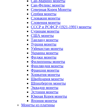
Сан-Марино монеты
Сан-Феликс монеты
Северная Корея Монеты
Сербия монеты
Словакия монеты
Словения монеты
СССР и РСФСР (1921-1991) монеты
Суринам монеты
США монеты
Таиланд монеты
Турция монеты
Узбекистан монеты
Украина монеты
Фиджи монеты
Филиппины монеты
Финляндия монеты
Франция монеты
Хорватия монеты
Швейцария монеты
Шпицберген монеты
Эквадор монеты
Эстония монеты
Южная Корея монеты
Япония монеты
Монеты из платины