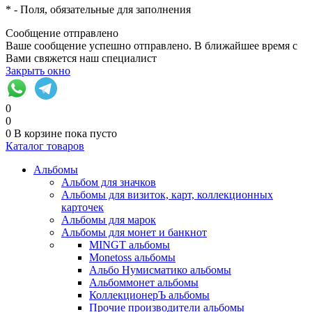
*
- Поля, обязательные для заполнения
Сообщение отправлено
Ваше сообщение успешно отправлено. В ближайшее время с
Вами свяжется наш специалист
Закрыть окно
0
0
0
В корзине
пока пусто
Каталог товаров
Альбомы
Альбом для значков
Альбомы для визиток, карт, коллекционных
карточек
Альбомы для марок
Альбомы для монет и банкнот
MINGT альбомы
Monetoss альбомы
Альбо Нумисматико альбомы
Альбоммонет альбомы
КоллекционерЪ альбомы
Прочие производители альбомы