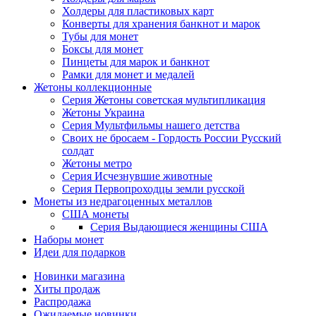
Холдеры для пластиковых карт
Конверты для хранения банкнот и марок
Тубы для монет
Боксы для монет
Пинцеты для марок и банкнот
Рамки для монет и медалей
Жетоны коллекционные
Серия Жетоны советская мультипликация
Жетоны Украина
Серия Мультфильмы нашего детства
Своих не бросаем - Гордость России Русский
солдат
Жетоны метро
Серия Исчезнувшие животные
Серия Первопроходцы земли русской
Монеты из недрагоценных металлов
США монеты
Серия Выдающиеся женщины США
Наборы монет
Идеи для подарков
Новинки магазина
Хиты продаж
Распродажа
Ожидаемые новинки