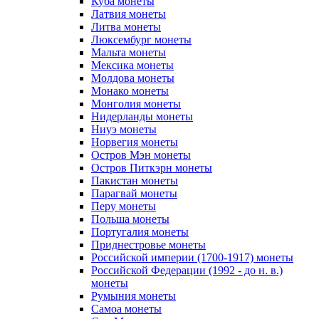
Куба монеты
Латвия монеты
Литва монеты
Люксембург монеты
Мальта монеты
Мексика монеты
Молдова монеты
Монако монеты
Монголия монеты
Нидерланды монеты
Ниуэ монеты
Норвегия монеты
Остров Мэн монеты
Остров Питкэрн монеты
Пакистан монеты
Парагвай монеты
Перу монеты
Польша монеты
Португалия монеты
Приднестровье монеты
Российской империи (1700-1917) монеты
Российской Федерации (1992 - до н. в.)
монеты
Румыния монеты
Самоа монеты