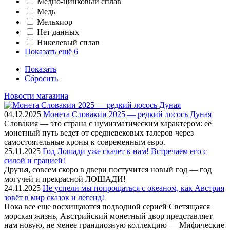
Медно-цинковый сплав
Медь
Мельхиор
Нет данных
Никелевый сплав
Показать ещё 6
Показать
Сбросить
Новости магазина
04.12.2025
Монета Словакии 2025 — редкий лосось Дуная
Словакия — это страна с нумизматическим характером: ее
монетный путь ведет от средневековых талеров через
самостоятельные кроны к современным евро.
25.11.2025
Год Лошади уже скачет к нам! Встречаем его с
силой и грацией!
Друзья, совсем скоро в двери постучится новый год — год
могучей и прекрасной ЛОШАДИ!
24.11.2025
Не успели мы попрощаться с океаном, как Австрия
зовёт в мир сказок и легенд!
Пока все еще восхищаются подводной серией Светящаяся
морская жизнь, Австрийский монетный двор представляет
нам новую, не менее грандиозную коллекцию — Мифические