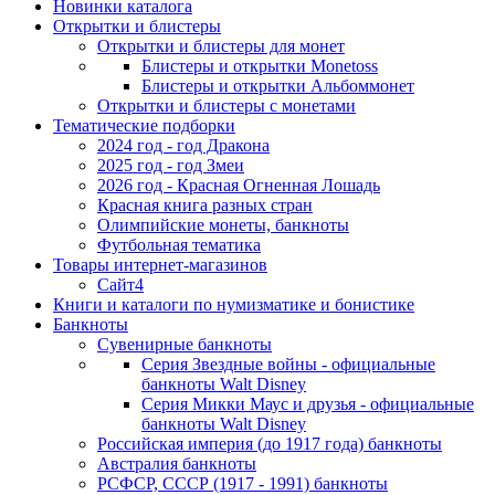
Новинки каталога
Открытки и блистеры
Открытки и блистеры для монет
Блистеры и открытки Monetoss
Блистеры и открытки Альбоммонет
Открытки и блистеры с монетами
Тематические подборки
2024 год - год Дракона
2025 год - год Змеи
2026 год - Красная Огненная Лошадь
Красная книга разных стран
Олимпийские монеты, банкноты
Футбольная тематика
Товары интернет-магазинов
Сайт4
Книги и каталоги по нумизматике и бонистике
Банкноты
Сувенирные банкноты
Серия Звездные войны - официальные
банкноты Walt Disney
Серия Микки Маус и друзья - официальные
банкноты Walt Disney
Российская империя (до 1917 года) банкноты
Австралия банкноты
РСФСР, СССР (1917 - 1991) банкноты