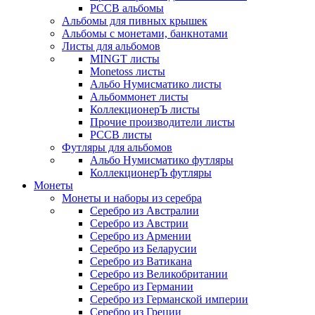
РССВ альбомы
Альбомы для пивных крышек
Альбомы с монетами, банкнотами
Листы для альбомов
MINGT листы
Monetoss листы
Альбо Нумисматико листы
Альбоммонет листы
КоллекционерЪ листы
Прочие производители листы
РССВ листы
Футляры для альбомов
Альбо Нумисматико футляры
КоллекционерЪ футляры
Монеты
Монеты и наборы из серебра
Серебро из Австралии
Серебро из Австрии
Серебро из Армении
Серебро из Беларусии
Серебро из Ватикана
Серебро из Великобритании
Серебро из Германии
Серебро из Германской империи
Серебро из Греции