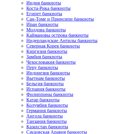
Индия банкноты
Коста-Рика банкноты
Египет банкноты
Сан-Томе и Принсипи банкноты
Иран банкноты
Молдова банкноты
Каймановы острова банкноты
Нидерландские Антилы банкноты
Северная Корея банкноты
Киргизия банкноты
Замбия банкноты
Чехословакия банкноты
Перу банкноты
Индонезия банкноты
Вьетнам банкноты
Бельгия банкноты
Испания банкноты
Филиппины банкноты
Катар банкноты
Колумбия банкноты
Германия банкноты
Ангола банкноты
Танзания банкноты
Казахстан банкноты
Саудовская Аравия банкноты