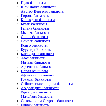
Ирак банкноты
Шри Ланка банкноты
Австро-Венгрия банкноты
Европа банкноты
Бангладеш банкноты
Бутан банкноты
Гайана банкноты
Мьянма банкноты
Сирия банкноты
Сомали банкноты
Конго банкноты
Бурунди банкноты
Камбоджа банкноты
Лаос банкноты
Малави банкноты
Аргентина банкноты
Непал банкноты
Афганистан банкноты
Гонконг банкноты
Сейшельские острова банкноты
Азербайджан банкноты
Франция банкноты
Малайзия банкноты
Соломоновы Острова банкноты
Фиджи банкноты