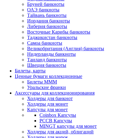
Бруней банкноты
ОАЭ банкноты
Тайвань банкноты
Иордания банкноты
Либерия банкноты
Восточные Карибы банкноты
Таджикистан банкноты
Самоа банкноты
Великобритания (Англия) банкноты
Нидерланды банкноты
Таиланд банкноты
Швеция банкноты
Билеты, карты
Ценные бумаги коллекционные
Билеты МММ
Уральские франки
Аксессуары для коллекционирования
Холдеры для банкнот
Холдеры для монет
Капсулы для монет
Coinbox Капсулы
РССВ Капсулы
MINGT капсулы для монет
Холдеры для акций, облигаций
Холдеры для марок