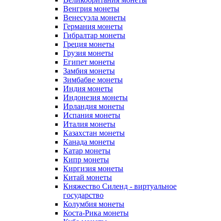
Венгрия монеты
Венесуэла монеты
Германия монеты
Гибралтар монеты
Греция монеты
Грузия монеты
Египет монеты
Замбия монеты
Зимбабве монеты
Индия монеты
Индонезия монеты
Ирландия монеты
Испания монеты
Италия монеты
Казахстан монеты
Канада монеты
Катар монеты
Кипр монеты
Киргизия монеты
Китай монеты
Княжество Силенд - виртуальное
государство
Колумбия монеты
Коста-Рика монеты