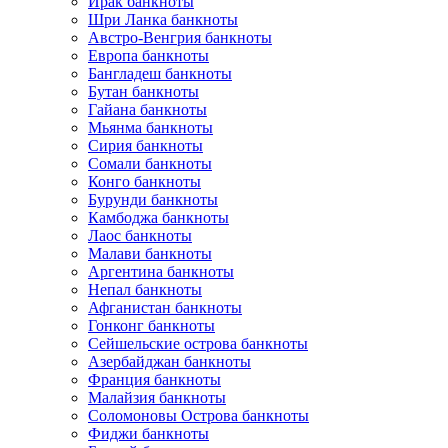
Ирак банкноты
Шри Ланка банкноты
Австро-Венгрия банкноты
Европа банкноты
Бангладеш банкноты
Бутан банкноты
Гайана банкноты
Мьянма банкноты
Сирия банкноты
Сомали банкноты
Конго банкноты
Бурунди банкноты
Камбоджа банкноты
Лаос банкноты
Малави банкноты
Аргентина банкноты
Непал банкноты
Афганистан банкноты
Гонконг банкноты
Сейшельские острова банкноты
Азербайджан банкноты
Франция банкноты
Малайзия банкноты
Соломоновы Острова банкноты
Фиджи банкноты