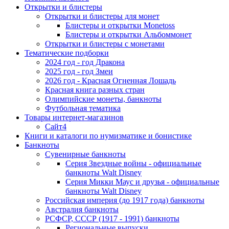
Открытки и блистеры
Открытки и блистеры для монет
Блистеры и открытки Monetoss
Блистеры и открытки Альбоммонет
Открытки и блистеры с монетами
Тематические подборки
2024 год - год Дракона
2025 год - год Змеи
2026 год - Красная Огненная Лошадь
Красная книга разных стран
Олимпийские монеты, банкноты
Футбольная тематика
Товары интернет-магазинов
Сайт4
Книги и каталоги по нумизматике и бонистике
Банкноты
Сувенирные банкноты
Серия Звездные войны - официальные
банкноты Walt Disney
Серия Микки Маус и друзья - официальные
банкноты Walt Disney
Российская империя (до 1917 года) банкноты
Австралия банкноты
РСФСР, СССР (1917 - 1991) банкноты
Региональные выпуски