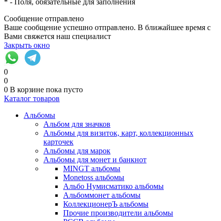
*
- Поля, обязательные для заполнения
Сообщение отправлено
Ваше сообщение успешно отправлено. В ближайшее время с
Вами свяжется наш специалист
Закрыть окно
0
0
0
В корзине
пока пусто
Каталог товаров
Альбомы
Альбом для значков
Альбомы для визиток, карт, коллекционных
карточек
Альбомы для марок
Альбомы для монет и банкнот
MINGT альбомы
Monetoss альбомы
Альбо Нумисматико альбомы
Альбоммонет альбомы
КоллекционерЪ альбомы
Прочие производители альбомы