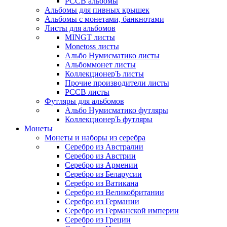
РССВ альбомы
Альбомы для пивных крышек
Альбомы с монетами, банкнотами
Листы для альбомов
MINGT листы
Monetoss листы
Альбо Нумисматико листы
Альбоммонет листы
КоллекционерЪ листы
Прочие производители листы
РССВ листы
Футляры для альбомов
Альбо Нумисматико футляры
КоллекционерЪ футляры
Монеты
Монеты и наборы из серебра
Серебро из Австралии
Серебро из Австрии
Серебро из Армении
Серебро из Беларусии
Серебро из Ватикана
Серебро из Великобритании
Серебро из Германии
Серебро из Германской империи
Серебро из Греции