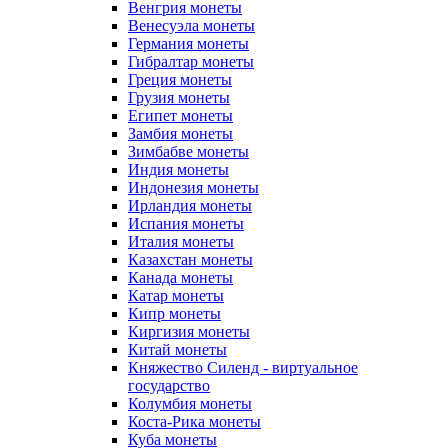
Венгрия монеты
Венесуэла монеты
Германия монеты
Гибралтар монеты
Греция монеты
Грузия монеты
Египет монеты
Замбия монеты
Зимбабве монеты
Индия монеты
Индонезия монеты
Ирландия монеты
Испания монеты
Италия монеты
Казахстан монеты
Канада монеты
Катар монеты
Кипр монеты
Киргизия монеты
Китай монеты
Княжество Силенд - виртуальное
государство
Колумбия монеты
Коста-Рика монеты
Куба монеты