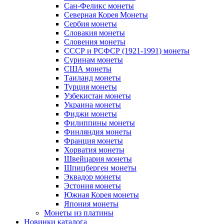
Сан-Феликс монеты
Северная Корея Монеты
Сербия монеты
Словакия монеты
Словения монеты
СССР и РСФСР (1921-1991) монеты
Суринам монеты
США монеты
Таиланд монеты
Турция монеты
Узбекистан монеты
Украина монеты
Фиджи монеты
Филиппины монеты
Финляндия монеты
Франция монеты
Хорватия монеты
Швейцария монеты
Шпицберген монеты
Эквадор монеты
Эстония монеты
Южная Корея монеты
Япония монеты
Монеты из платины
Новинки каталога