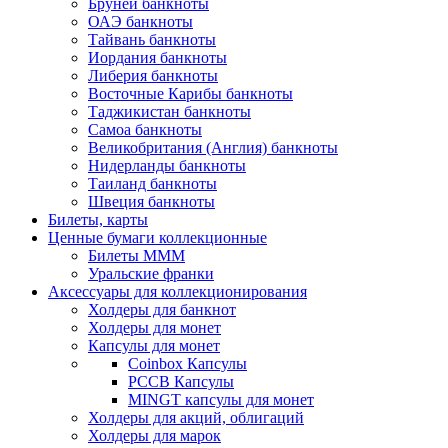
Бруней банкноты
ОАЭ банкноты
Тайвань банкноты
Иордания банкноты
Либерия банкноты
Восточные Карибы банкноты
Таджикистан банкноты
Самоа банкноты
Великобритания (Англия) банкноты
Нидерланды банкноты
Таиланд банкноты
Швеция банкноты
Билеты, карты
Ценные бумаги коллекционные
Билеты МММ
Уральские франки
Аксессуары для коллекционирования
Холдеры для банкнот
Холдеры для монет
Капсулы для монет
Coinbox Капсулы
РССВ Капсулы
MINGT капсулы для монет
Холдеры для акций, облигаций
Холдеры для марок