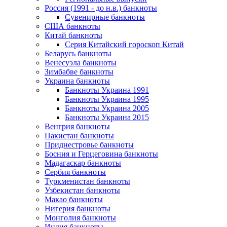
Россия (1991 - до н.в.) банкноты
Сувенирные банкноты
США банкноты
Китай банкноты
Серия Китайский гороскоп Китай
Беларусь банкноты
Венесуэла банкноты
Зимбабве банкноты
Украина банкноты
Банкноты Украина 1991
Банкноты Украина 1995
Банкноты Украина 2005
Банкноты Украина 2015
Венгрия банкноты
Пакистан банкноты
Приднестровье банкноты
Босния и Герцеговина банкноты
Мадагаскар банкноты
Сербия банкноты
Туркменистан банкноты
Узбекистан банкноты
Макао банкноты
Нигерия банкноты
Монголия банкноты
Индия банкноты