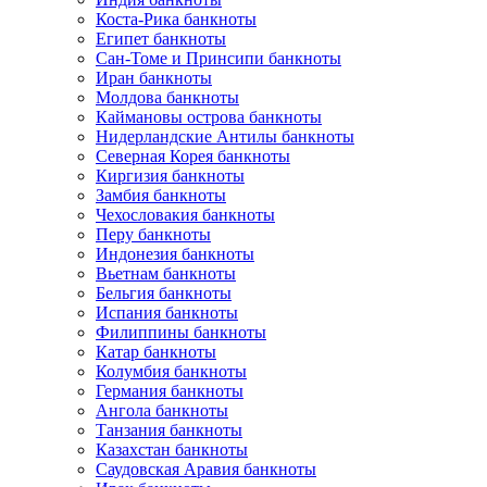
Коста-Рика банкноты
Египет банкноты
Сан-Томе и Принсипи банкноты
Иран банкноты
Молдова банкноты
Каймановы острова банкноты
Нидерландские Антилы банкноты
Северная Корея банкноты
Киргизия банкноты
Замбия банкноты
Чехословакия банкноты
Перу банкноты
Индонезия банкноты
Вьетнам банкноты
Бельгия банкноты
Испания банкноты
Филиппины банкноты
Катар банкноты
Колумбия банкноты
Германия банкноты
Ангола банкноты
Танзания банкноты
Казахстан банкноты
Саудовская Аравия банкноты