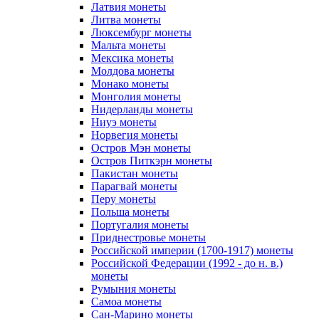
Латвия монеты
Литва монеты
Люксембург монеты
Мальта монеты
Мексика монеты
Молдова монеты
Монако монеты
Монголия монеты
Нидерланды монеты
Ниуэ монеты
Норвегия монеты
Остров Мэн монеты
Остров Питкэрн монеты
Пакистан монеты
Парагвай монеты
Перу монеты
Польша монеты
Португалия монеты
Приднестровье монеты
Российской империи (1700-1917) монеты
Российской Федерации (1992 - до н. в.)
монеты
Румыния монеты
Самоа монеты
Сан-Марино монеты