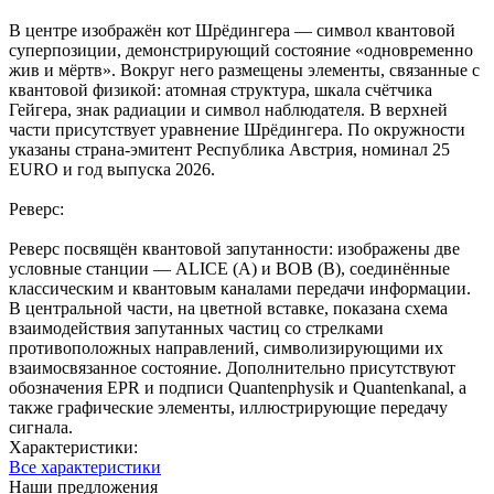
В центре изображён кот Шрёдингера — символ квантовой
суперпозиции, демонстрирующий состояние «одновременно
жив и мёртв». Вокруг него размещены элементы, связанные с
квантовой физикой: атомная структура, шкала счётчика
Гейгера, знак радиации и символ наблюдателя. В верхней
части присутствует уравнение Шрёдингера. По окружности
указаны страна-эмитент Республика Австрия, номинал 25
EURO и год выпуска 2026.
Реверс:
Реверс посвящён квантовой запутанности: изображены две
условные станции — ALICE (A) и BOB (B), соединённые
классическим и квантовым каналами передачи информации.
В центральной части, на цветной вставке, показана схема
взаимодействия запутанных частиц со стрелками
противоположных направлений, символизирующими их
взаимосвязанное состояние. Дополнительно присутствуют
обозначения EPR и подписи Quantenphysik и Quantenkanal, а
также графические элементы, иллюстрирующие передачу
сигнала.
Характеристики:
Все характеристики
Наши предложения