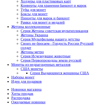
Холдеры для пластиковых карт
Конверты для хранения банкнот и марок
Тубы для монет
Боксы для монет
Пинцеты для марок и банкнот
Рамки для монет и медалей
Жетоны коллекционные
Серия Жетоны советская мультипликация
Жетоны Украина
Серия Мультфильмы нашего детства
Своих не бросаем - Гордость России Русский
солдат
Жетоны метро
Серия Исчезнувшие животные
Серия Первопроходцы земли русской
Монеты из недрагоценных металлов
США монеты
Серия Выдающиеся женщины США
Наборы монет
Идеи для подарков
Новинки магазина
Хиты продаж
Распродажа
Ожидаемые новинки