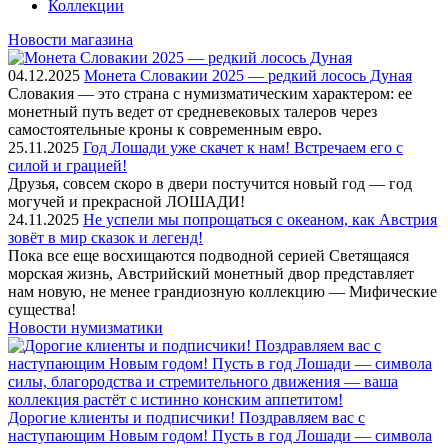
Коллекции
Новости магазина
04.12.2025
Монета Словакии 2025 — редкий лосось Дуная
Словакия — это страна с нумизматическим характером: ее
монетный путь ведет от средневековых талеров через
самостоятельные кроны к современным евро.
25.11.2025
Год Лошади уже скачет к нам! Встречаем его с
силой и грацией!
Друзья, совсем скоро в двери постучится новый год — год
могучей и прекрасной ЛОШАДИ!
24.11.2025
Не успели мы попрощаться с океаном, как Австрия
зовёт в мир сказок и легенд!
Пока все еще восхищаются подводной серией Светящаяся
морская жизнь, Австрийский монетный двор представляет
нам новую, не менее грандиозную коллекцию — Мифические
существа!
Новости нумизматики
Дорогие клиенты и подписчики! Поздравляем вас с
наступающим Новым годом! Пусть в год Лошади — символа