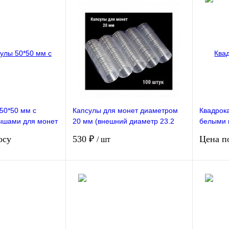
Подписаться
Подписаться
В избранное
Сравнение
В избранное
Сравнен
Недоступно
В на
50*50 мм с
Капсулы для монет диаметром
Квадрок
ышами для монет
20 мм (внешний диаметр 23.2
белыми 
2,27,32,37 мм.
мм). 100 штук в упаковке РССВ
диаметро
осу
530 ₽
Цена п
/ шт
ук РССВ
Упаковк
сить цену
Подписаться
В избранное
Сравнение
В избранное
Сравнен
Недоступно
Недо