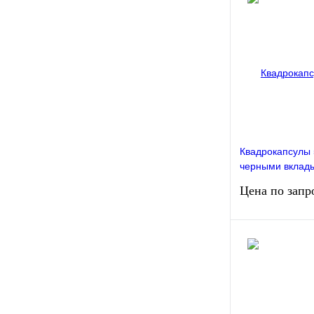
Сравнение
Недоступно
Квадрокапсулы 
черными вклад
диаметром 17,2
Цена по запр
Упаковка 20 шт
Запро
Сравнение
Недоступно