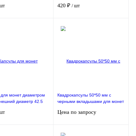
 в упаковке РССВ
мм). 100 штук в упаковке РССВ
420 ₽
 шт
/ шт
Подписаться
В корзину
ие
В избранное
Сравнение
В избранное
ступно
В наличии
 для монет диаметром
Квадрокапсулы 50*50 мм с
внешний диаметр 42.5
черными вкладышами для монет
 штук в упаковке РССВ
диаметром 18,23,28,33,38 мм.
Цена по запросу
 шт
Упаковка 20 штук РССВ