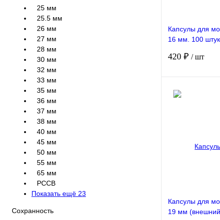
25 мм
25.5 мм
26 мм
Капсулы для м
27 мм
16 мм. 100 штук
28 мм
РССВ
420 ₽
/ шт
30 мм
32 мм
33 мм
35 мм
36 мм
37 мм
38 мм
Сравнение
40 мм
Недоступно
45 мм
50 мм
55 мм
65 мм
РССВ
Показать ещё 23
Капсулы для м
Сохранность
19 мм (внешний