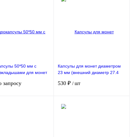
В корзину
Запросить цену
ие
В избранное
Сравнение
В избранное
Недоступно
личии
апсулы 50*50 мм с
Капсулы для монет диаметром
вкладышами для монет
23 мм (внешний диаметр 27.4
м 18,23,28,33,38 мм.
мм). 100 штук в упаковке РССВ
о запросу
530 ₽
/ шт
а 20 штук РССВ
Запросить цену
Подписаться
ие
В избранное
Сравнение
В избранное
ступно
Недоступно