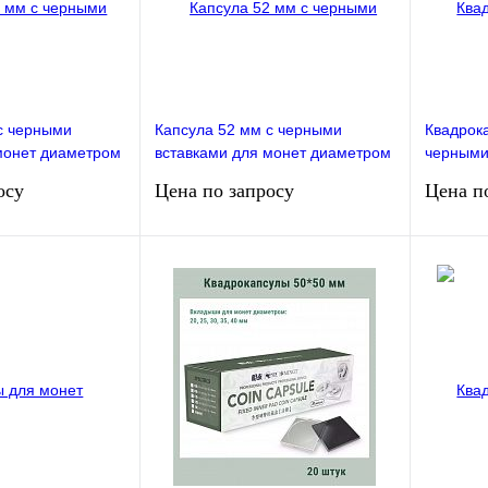
с черными
Капсула 52 мм с черными
Квадрок
монет диаметром
вставками для монет диаметром
черными
37 мм. Упаковка
20, 25, 30, 35, 40 мм. Упаковка
диаметро
осу
Цена по запросу
Цена п
10 штук РССВ
Упаковк
сить цену
Запросить цену
В избранное
Сравнение
В избранное
Сравнен
Недоступно
Недо