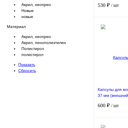
мм). 100 штук 
Акрил, неопрен
530 ₽
/ шт
(F)
Новые
новые
Материал
Акрил, неопрен
Акрил, пенополиэтилен
Сравнение
Полистирол
полистирол
В наличии
Показать
Сбросить
Капсулы для м
37 мм (внешний
мм). 100 штук 
600 ₽
/ шт