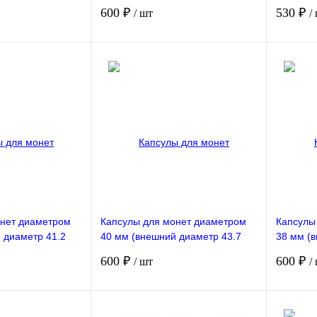
в упаковке РССВ
мм). 100 штук в упаковке РССВ
100 штук
600 ₽
530 ₽
/ шт
/
В корзину
В корзину
В избранное
Сравнение
В избранное
Сравнен
Недо
В наличии
онет диаметром
Капсулы для монет диаметром
Капсулы
 диаметр 41.2
40 мм (внешний диаметр 43.7
38 мм (
в упаковке РССВ
мм). 100 штук в упаковке РССВ
мм). 100
600 ₽
600 ₽
/ шт
/