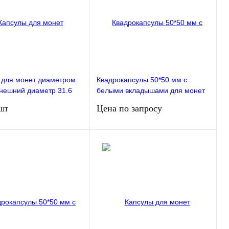
 для монет диаметром
Квадрокапсулы 50*50 мм с
внешний диаметр 31.6
белыми вкладышами для монет
 штук в упаковке РССВ
диаметром 20,25,30,35,40 мм.
Цена по запросу
 шт
Упаковка 20 штук РССВ
В корзину
Запросить цену
ие
В избранное
Сравнение
В избранное
Недоступно
личии