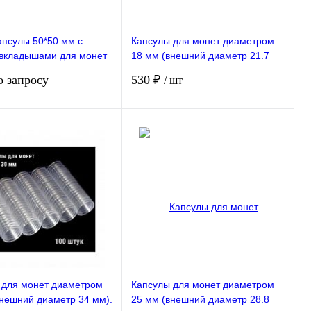
апсулы 50*50 мм с
Капсулы для монет диаметром
вкладышами для монет
18 мм (внешний диаметр 21.7
м 17,22,27,32,37 мм.
мм). 100 штук в упаковке РССВ
о запросу
530 ₽
/ шт
а 20 штук РССВ
Запросить цену
В корзину
ие
В избранное
Сравнение
В избранное
ступно
В наличии
 для монет диаметром
Капсулы для монет диаметром
внешний диаметр 34 мм).
25 мм (внешний диаметр 28.8