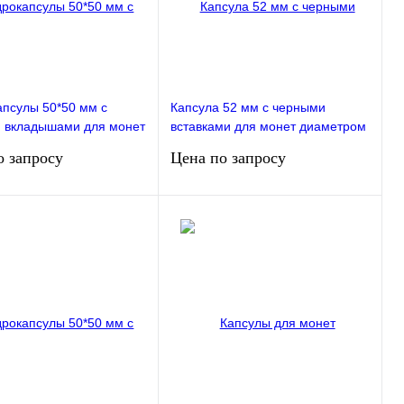
апсулы 50*50 мм с
Капсула 52 мм с черными
 вкладышами для монет
вставками для монет диаметром
м 16,21,26,31,36 мм.
19, 24, 29, 34, 39 мм. Упаковка
о запросу
Цена по запросу
а 20 штук РССВ
10 штук РССВ
Запросить цену
Запросить цену
ие
В избранное
Сравнение
В избранное
ступно
Недоступно