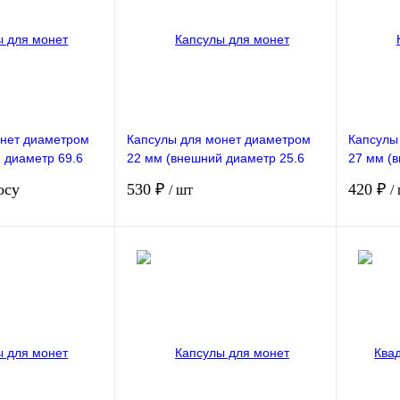
онет диаметром
Капсулы для монет диаметром
Капсулы
 диаметр 69.6
22 мм (внешний диаметр 25.6
27 мм (
 упаковке РССВ
мм). 100 штук в упаковке РССВ
мм). 100
осу
530 ₽
420 ₽
/ шт
/
сить цену
Подписаться
В избранное
Сравнение
В избранное
Сравнен
Недоступно
В на