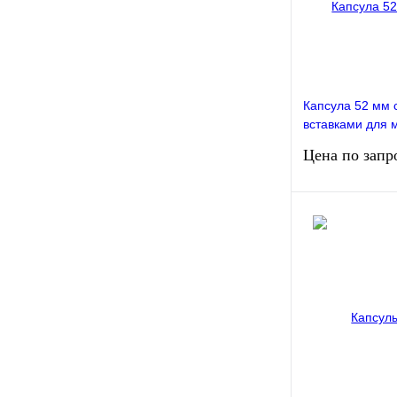
Капсула 52 мм 
вставками для 
17, 22, 27, 32, 
Цена по запр
10 штук РССВ
Запро
Сравнение
Недоступно