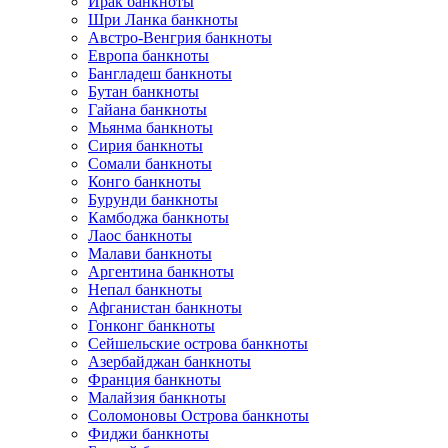
Ирак банкноты
Шри Ланка банкноты
Австро-Венгрия банкноты
Европа банкноты
Бангладеш банкноты
Бутан банкноты
Гайана банкноты
Мьянма банкноты
Сирия банкноты
Сомали банкноты
Конго банкноты
Бурунди банкноты
Камбоджа банкноты
Лаос банкноты
Малави банкноты
Аргентина банкноты
Непал банкноты
Афганистан банкноты
Гонконг банкноты
Сейшельские острова банкноты
Азербайджан банкноты
Франция банкноты
Малайзия банкноты
Соломоновы Острова банкноты
Фиджи банкноты