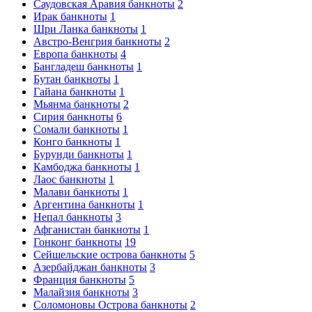
Саудовская Аравия банкноты
2
Ирак банкноты
1
Шри Ланка банкноты
1
Австро-Венгрия банкноты
2
Европа банкноты
4
Бангладеш банкноты
1
Бутан банкноты
1
Гайана банкноты
1
Мьянма банкноты
2
Сирия банкноты
6
Сомали банкноты
1
Конго банкноты
1
Бурунди банкноты
1
Камбоджа банкноты
1
Лаос банкноты
1
Малави банкноты
1
Аргентина банкноты
1
Непал банкноты
3
Афганистан банкноты
1
Гонконг банкноты
19
Сейшельские острова банкноты
5
Азербайджан банкноты
3
Франция банкноты
5
Малайзия банкноты
3
Соломоновы Острова банкноты
2