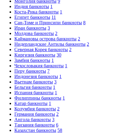
Монголия банкноты
9
Индия банкноты
1
Коста-Рика банкноты
1
Египет банкноты
11
Сан-Томе и Принсипи банкноты
8
Иран банкноты
3
Молдова банкноты
2
Каймановы острова банкноты
2
Нидерландские Антилы банкноты
2
Северная Корея банкноты
2
Киргизия банкноты
30
Замбия банкноты
1
Чехословакия банкноты
1
Перу банкноты
7
Индонезия банкноты
1
Вьетнам банкноты
3
Бельгия банкноты
1
Испания банкноты
1
Филиппины банкноты
1
Катар банкноты
1
Колумбия банкноты
2
Германия банкноты
2
Ангола банкноты
3
Танзания банкноты
6
Казахстан банкноты
58