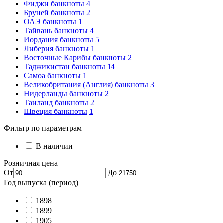
Фиджи банкноты
4
Бруней банкноты
2
ОАЭ банкноты
1
Тайвань банкноты
4
Иордания банкноты
5
Либерия банкноты
1
Восточные Карибы банкноты
2
Таджикистан банкноты
14
Самоа банкноты
1
Великобритания (Англия) банкноты
3
Нидерланды банкноты
2
Таиланд банкноты
2
Швеция банкноты
1
Фильтр по параметрам
В наличии
Розничная цена
От
До
Год выпуска (период)
1898
1899
1905