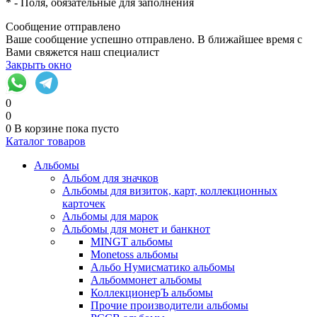
*
- Поля, обязательные для заполнения
Сообщение отправлено
Ваше сообщение успешно отправлено. В ближайшее время с
Вами свяжется наш специалист
Закрыть окно
0
0
0
В корзине
пока пусто
Каталог товаров
Альбомы
Альбом для значков
Альбомы для визиток, карт, коллекционных
карточек
Альбомы для марок
Альбомы для монет и банкнот
MINGT альбомы
Monetoss альбомы
Альбо Нумисматико альбомы
Альбоммонет альбомы
КоллекционерЪ альбомы
Прочие производители альбомы