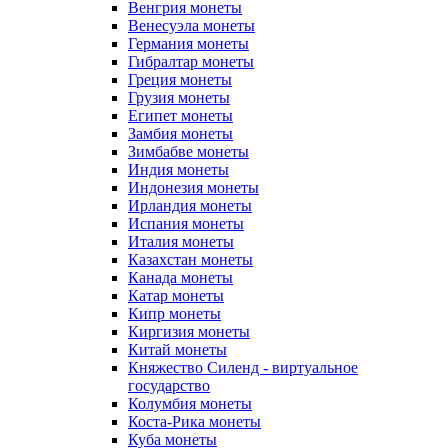
Венгрия монеты
Венесуэла монеты
Германия монеты
Гибралтар монеты
Греция монеты
Грузия монеты
Египет монеты
Замбия монеты
Зимбабве монеты
Индия монеты
Индонезия монеты
Ирландия монеты
Испания монеты
Италия монеты
Казахстан монеты
Канада монеты
Катар монеты
Кипр монеты
Киргизия монеты
Китай монеты
Княжество Силенд - виртуальное
государство
Колумбия монеты
Коста-Рика монеты
Куба монеты