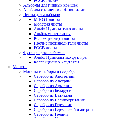
РССВ альбомы
Альбомы для пивных крышек
Альбомы с монетами, банкнотами
Листы для альбомов
MINGT листы
Monetoss листы
Альбо Нумисматико листы
Альбоммонет листы
КоллекционерЪ листы
Прочие производители листы
РССВ листы
Футляры для альбомов
Альбо Нумисматико футляры
КоллекционерЪ футляры
Монеты
Монеты и наборы из серебра
Серебро из Австралии
Серебро из Австрии
Серебро из Армении
Серебро из Беларусии
Серебро из Ватикана
Серебро из Великобритании
Серебро из Германии
Серебро из Германской империи
Серебро из Греции