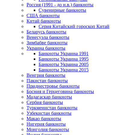
Россия (1991 - до н.в.) банкноты
Сувенирные банкноты
США банкноты
Китай банкноты
Серия Китайский гороскоп Китай
Беларусь банкноты
Венесуэла банкноты
Зимбабве банкноты
Украина банкноты
Банкноты Украина 1991
Банкноты Украина 1995
Банкноты Украина 2005
Банкноты Украина 2015
Венгрия банкноты
Пакистан банкноты
Приднестровье банкноты
Босния и Герцеговина банкноты
Мадагаскар банкноты
Сербия банкноты
Туркменистан банкноты
Узбекистан банкноты
Макао банкноты
Нигерия банкноты
Монголия банкноты
Индия банкноты