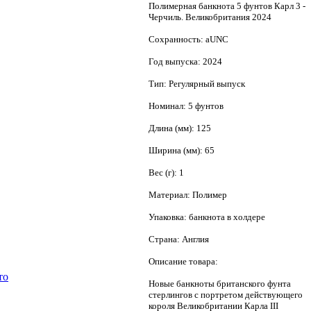
Полимерная банкнота 5 фунтов Карл 3 -
Черчиль. Великобритания 2024
Сохранность: аUNC
Год выпуска: 2024
Тип: Регулярный выпуск
Номинал: 5 фунтов
Длина (мм): 125
Ширина (мм): 65
Вес (г): 1
Материал: Полимер
Упаковка: банкнота в холдере
Страна: Англия
Описание товара:
то
Новые банкноты британского фунта
стерлингов с портретом действующего
короля Великобритании Карла III