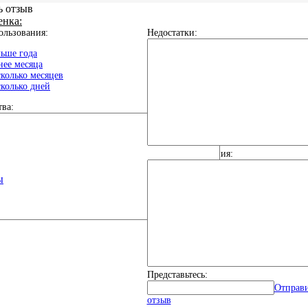
ь отзыв
енка:
ользования:
Недостатки:
ьше года
ее месяца
колько месяцев
колько дней
ва:
Общие впечатления:
ы
Представьтесь:
Отправ
отзыв