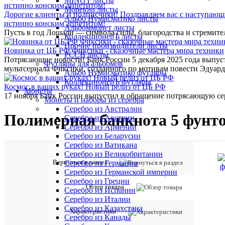
MINGT листы
Monetoss листы
Дорогие клиенты и подписчики! Поздравляем вас с наступающ
Альбо Нумисматико листы
истинно конским аппетитом!
Альбоммонет листы
Пусть в год Лошади — символа силы, благородства и стремите
КоллекционерЪ листы
Прочие производители листы
Новинка от ЦБ РФ Фиксики - сказочные мастера мира техники
РССВ листы
Потрясающие новости! Банк России 5 декабря 2025 года выпу
Футляры для альбомов
мультсериала Фиксики, созданного по мотивам повести Эдуард
Альбо Нумисматико футляры
КоллекционерЪ футляры
Космос в ваших руках! Новый релиз от ЦБ РФ
Монеты
17 ноября Банк России выпустил в обращение потрясающую се
Монеты и наборы из серебра
Серебро из Австралии
Полимерная банкнота 5 фунто
Серебро из Австрии
Серебро из Армении
Серебро из Беларусии
Серебро из Ватикана
Серебро из Великобритании
Вернуться в раздел
Серебро из Германии
Серебро из Германской империи
Серебро из Греции
Обзор товара
Серебро из Испании
Серебро из Италии
Серебро из Казахстана
Характеристики
Серебро из Канады