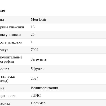
чие
Mon loisir
енд
18
рина упаковки
25
на упаковки
1
ота упаковки
7092
тикул
полнительные
Загрузить
тографии
5 фунтов
минал
 выпуска
2024
риод)
Великобритания
рия
aUNC
хранность
Полимер
териал