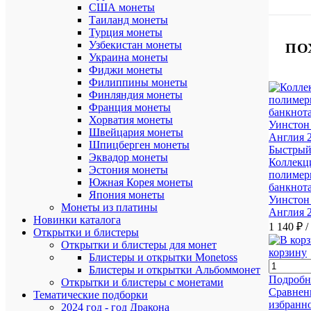
США монеты
Таиланд монеты
Турция монеты
Узбекистан монеты
ПО
Украина монеты
Фиджи монеты
Филиппины монеты
Финляндия монеты
Франция монеты
Хорватия монеты
Швейцария монеты
Шпицберген монеты
Быстрый
Эквадор монеты
Коллекц
Эстония монеты
полимер
Южная Корея монеты
банкнота
Япония монеты
Уинстон
Монеты из платины
Англия 
Новинки каталога
1 140 ₽
/
Открытки и блистеры
Открытки и блистеры для монет
корзину
Блистеры и открытки Monetoss
Блистеры и открытки Альбоммонет
Подробн
Открытки и блистеры с монетами
Сравнен
Тематические подборки
избранн
2024 год - год Дракона