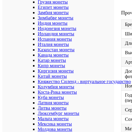
Грузия монеты
Египет монеты
Про
Замбия монеты
Зимбабве монеты
Индия монеты
Бр
Индонезия монеты
Ирландия монеты
Ши
Испания монеты
Дли
Италия монеты
Казахстан монеты
Выс
Канада монеты
Катар монеты
Ар
Кипр монеты
Киргизия монеты
До
Китай монеты
фо
Княжество Силенд - виртуальное государство
Но
Колумбия монеты
Коста-Рика монеты
Год
Куба монеты
(пе
Латвия монеты
Литва монеты
Се
Люксембург монеты
Мальта монеты
Со
Мексика монеты
Ма
Молдова монеты