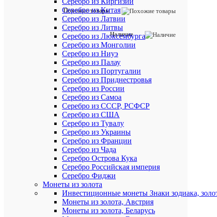
Серебро из Киргизии
Серебро из Китая
Похожие товары
Серебро из Латвии
Серебро из Литвы
Наличие
Серебро из Люксембурга
Серебро из Монголии
Серебро из Ниуэ
Серебро из Палау
Серебро из Португалии
Серебро из Приднестровья
Серебро из России
Серебро из Самоа
Серебро из СССР, РСФСР
Серебро из США
Серебро из Тувалу
Серебро из Украины
Серебро из Франции
Серебро из Чада
Серебро Острова Кука
Серебро Российская империя
Серебро Фиджи
Монеты из золота
Инвестиционные монеты Знаки зодиака, золо
Монеты из золота, Австрия
Монеты из золота, Беларусь