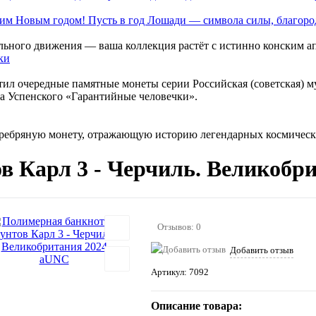
им Новым годом! Пусть в год Лошади — символа силы, благород
льного движения — ваша коллекция растёт с истинно конским а
стил очередные памятные монеты серии Российская (советская
а Успенского «Гарантийные человечки».
ребряную монету, отражающую историю легендарных космически
в Карл 3 - Черчиль. Великобр
Отзывов: 0
Добавить отзыв
Артикул:
7092
Описание товара: