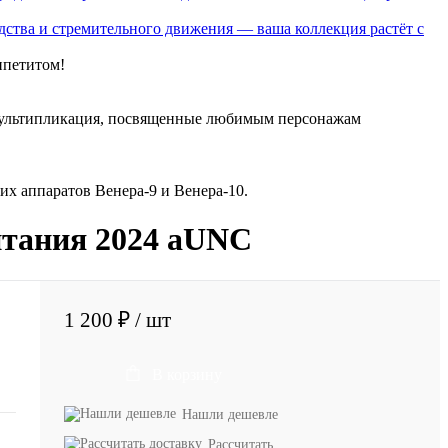
ства и стремительного движения — ваша коллекция растёт с
ппетитом!
) мультипликация, посвященные любимым персонажам
х аппаратов Венера-9 и Венера-10.
итания 2024 aUNC
1 200 ₽
/ шт
В корзину
Нашли дешевле
Рассчитать