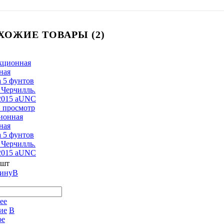
ХОЖИЕ ТОВАРЫ (2)
 просмотр
ионная
ная
 5 фунтов
 Черчилль.
2015 aUNC
 шт
В
ее
ие
В
ое