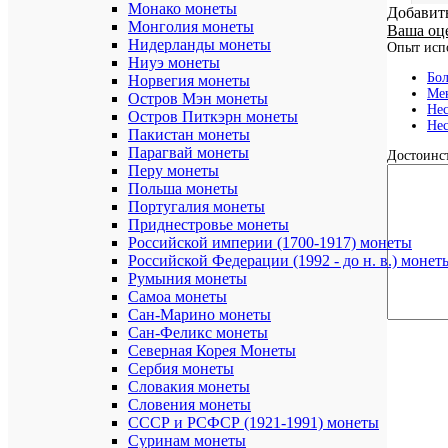
Монако монеты
Добавит
Монголия монеты
Ваша оц
Нидерланды монеты
Опыт исп
Ниуэ монеты
Бол
Норвегия монеты
Мен
Остров Мэн монеты
Нес
Остров Питкэрн монеты
Нес
Пакистан монеты
Парагвай монеты
Достоинст
Перу монеты
Польша монеты
Португалия монеты
Приднестровье монеты
Российской империи (1700-1917) монеты
Российской Федерации (1992 - до н. в.) монет
Румыния монеты
Самоа монеты
Сан-Марино монеты
Сан-Феликс монеты
Северная Корея Монеты
Сербия монеты
Словакия монеты
Словения монеты
СССР и РСФСР (1921-1991) монеты
Суринам монеты