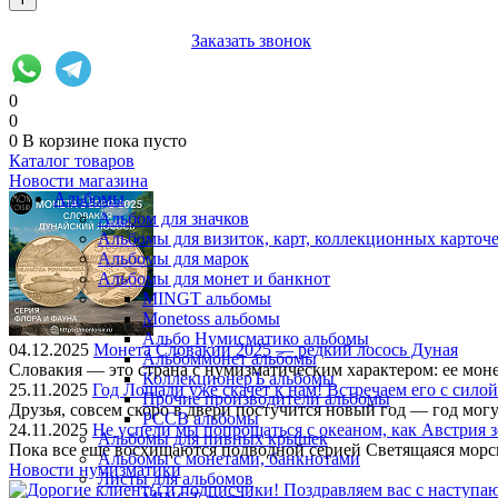
+7 (903) 112-25-77
Заказать звонок
0
0
0
В корзине
пока пусто
Каталог товаров
Новости магазина
Альбомы
Альбом для значков
Альбомы для визиток, карт, коллекционных карточ
Альбомы для марок
Альбомы для монет и банкнот
MINGT альбомы
Monetoss альбомы
Альбо Нумисматико альбомы
04.12.2025
Монета Словакии 2025 — редкий лосось Дуная
Альбоммонет альбомы
Словакия — это страна с нумизматическим характером: ее моне
КоллекционерЪ альбомы
25.11.2025
Год Лошади уже скачет к нам! Встречаем его с силой
Прочие производители альбомы
Друзья, совсем скоро в двери постучится новый год — год м
РССВ альбомы
24.11.2025
Не успели мы попрощаться с океаном, как Австрия зо
Альбомы для пивных крышек
Пока все еще восхищаются подводной серией Светящаяся морс
Альбомы с монетами, банкнотами
Новости нумизматики
Листы для альбомов