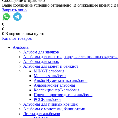
Сообщение отправлено
Ваше сообщение успешно отправлено. В ближайшее время с Ва
Закрыть окно
0
0
0
В корзине
пока пусто
Каталог товаров
Альбомы
Альбом для значков
Альбомы для визиток, карт, коллекционных карточ
Альбомы для марок
Альбомы для монет и банкнот
MINGT альбомы
Monetoss альбомы
Альбо Нумисматико альбомы
Альбоммонет альбомы
КоллекционерЪ альбомы
Прочие производители альбомы
РССВ альбомы
Альбомы для пивных крышек
Альбомы с монетами, банкнотами
Листы для альбомов