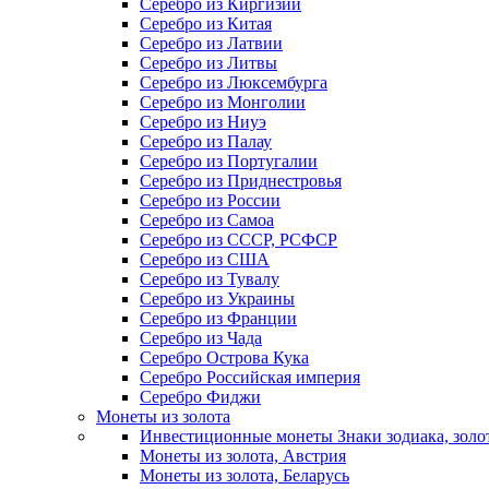
Серебро из Киргизии
Серебро из Китая
Серебро из Латвии
Серебро из Литвы
Серебро из Люксембурга
Серебро из Монголии
Серебро из Ниуэ
Серебро из Палау
Серебро из Португалии
Серебро из Приднестровья
Серебро из России
Серебро из Самоа
Серебро из СССР, РСФСР
Серебро из США
Серебро из Тувалу
Серебро из Украины
Серебро из Франции
Серебро из Чада
Серебро Острова Кука
Серебро Российская империя
Серебро Фиджи
Монеты из золота
Инвестиционные монеты Знаки зодиака, золо
Монеты из золота, Австрия
Монеты из золота, Беларусь