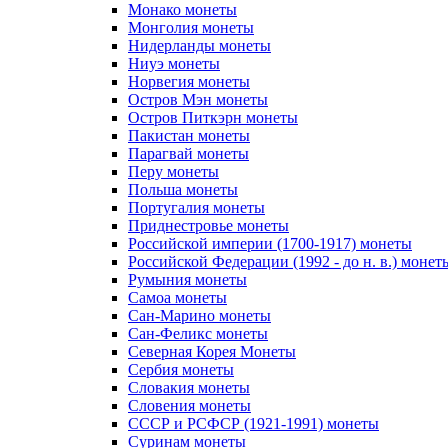
Монако монеты
Монголия монеты
Нидерланды монеты
Ниуэ монеты
Норвегия монеты
Остров Мэн монеты
Остров Питкэрн монеты
Пакистан монеты
Парагвай монеты
Перу монеты
Польша монеты
Португалия монеты
Приднестровье монеты
Российской империи (1700-1917) монеты
Российской Федерации (1992 - до н. в.) монет
Румыния монеты
Самоа монеты
Сан-Марино монеты
Сан-Феликс монеты
Северная Корея Монеты
Сербия монеты
Словакия монеты
Словения монеты
СССР и РСФСР (1921-1991) монеты
Суринам монеты