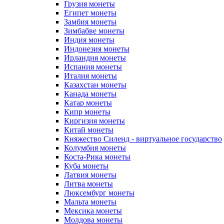
Грузия монеты
Египет монеты
Замбия монеты
Зимбабве монеты
Индия монеты
Индонезия монеты
Ирландия монеты
Испания монеты
Италия монеты
Казахстан монеты
Канада монеты
Катар монеты
Кипр монеты
Киргизия монеты
Китай монеты
Княжество Силенд - виртуальное государство
Колумбия монеты
Коста-Рика монеты
Куба монеты
Латвия монеты
Литва монеты
Люксембург монеты
Мальта монеты
Мексика монеты
Молдова монеты