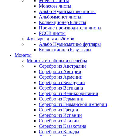
MINGT листы
Monetoss листы
Альбо Нумисматико листы
Альбоммонет листы
КоллекционерЪ листы
Прочие производители листы
РССВ листы
Футляры для альбомов
Альбо Нумисматико футляры
КоллекционерЪ футляры
Монеты
Монеты и наборы из серебра
Серебро из Австралии
Серебро из Австрии
Серебро из Армении
Серебро из Беларусии
Серебро из Ватикана
Серебро из Великобритании
Серебро из Германии
Серебро из Германской империи
Серебро из Греции
Серебро из Испании
Серебро из Италии
Серебро из Казахстана
Серебро из Канады