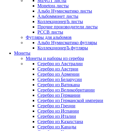
MINGT листы
Monetoss листы
Альбо Нумисматико листы
Альбоммонет листы
КоллекционерЪ листы
Прочие производители листы
РССВ листы
Футляры для альбомов
Альбо Нумисматико футляры
КоллекционерЪ футляры
Монеты
Монеты и наборы из серебра
Серебро из Австралии
Серебро из Австрии
Серебро из Армении
Серебро из Беларусии
Серебро из Ватикана
Серебро из Великобритании
Серебро из Германии
Серебро из Германской империи
Серебро из Греции
Серебро из Испании
Серебро из Италии
Серебро из Казахстана
Серебро из Канады