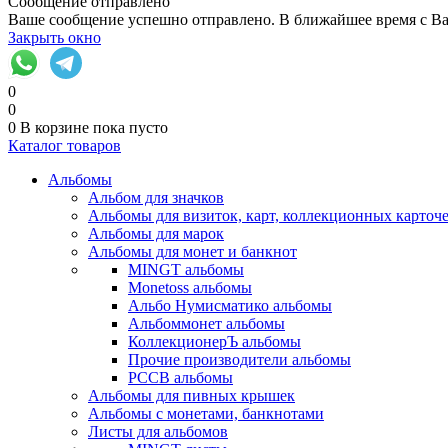
Сообщение отправлено
Ваше сообщение успешно отправлено. В ближайшее время с Ва
Закрыть окно
0
0
0
В корзине
пока пусто
Каталог товаров
Альбомы
Альбом для значков
Альбомы для визиток, карт, коллекционных карточ
Альбомы для марок
Альбомы для монет и банкнот
MINGT альбомы
Monetoss альбомы
Альбо Нумисматико альбомы
Альбоммонет альбомы
КоллекционерЪ альбомы
Прочие производители альбомы
РССВ альбомы
Альбомы для пивных крышек
Альбомы с монетами, банкнотами
Листы для альбомов