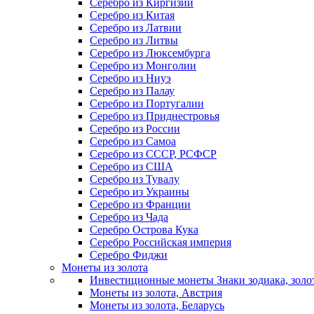
Серебро из Киргизии
Серебро из Китая
Серебро из Латвии
Серебро из Литвы
Серебро из Люксембурга
Серебро из Монголии
Серебро из Ниуэ
Серебро из Палау
Серебро из Португалии
Серебро из Приднестровья
Серебро из России
Серебро из Самоа
Серебро из СССР, РСФСР
Серебро из США
Серебро из Тувалу
Серебро из Украины
Серебро из Франции
Серебро из Чада
Серебро Острова Кука
Серебро Российская империя
Серебро Фиджи
Монеты из золота
Инвестиционные монеты Знаки зодиака, золо
Монеты из золота, Австрия
Монеты из золота, Беларусь