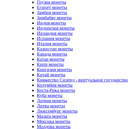
Грузия монеты
Египет монеты
Замбия монеты
Зимбабве монеты
Индия монеты
Индонезия монеты
Ирландия монеты
Испания монеты
Италия монеты
Казахстан монеты
Канада монеты
Катар монеты
Кипр монеты
Киргизия монеты
Китай монеты
Княжество Силенд - виртуальное государство
Колумбия монеты
Коста-Рика монеты
Куба монеты
Латвия монеты
Литва монеты
Люксембург монеты
Мальта монеты
Мексика монеты
Молдова монеты