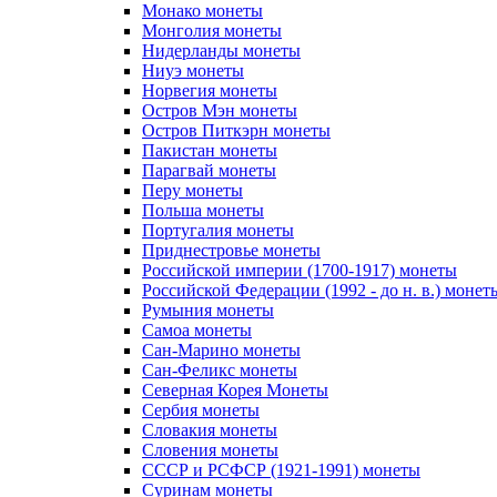
Монако монеты
Монголия монеты
Нидерланды монеты
Ниуэ монеты
Норвегия монеты
Остров Мэн монеты
Остров Питкэрн монеты
Пакистан монеты
Парагвай монеты
Перу монеты
Польша монеты
Португалия монеты
Приднестровье монеты
Российской империи (1700-1917) монеты
Российской Федерации (1992 - до н. в.) монет
Румыния монеты
Самоа монеты
Сан-Марино монеты
Сан-Феликс монеты
Северная Корея Монеты
Сербия монеты
Словакия монеты
Словения монеты
СССР и РСФСР (1921-1991) монеты
Суринам монеты