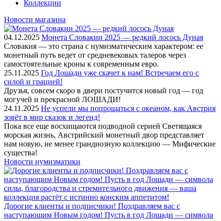
Коллекции
Новости магазина
04.12.2025
Монета Словакии 2025 — редкий лосось Дуная
Словакия — это страна с нумизматическим характером: ее
монетный путь ведет от средневековых талеров через
самостоятельные кроны к современным евро.
25.11.2025
Год Лошади уже скачет к нам! Встречаем его с
силой и грацией!
Друзья, совсем скоро в двери постучится новый год — год
могучей и прекрасной ЛОШАДИ!
24.11.2025
Не успели мы попрощаться с океаном, как Австрия
зовёт в мир сказок и легенд!
Пока все еще восхищаются подводной серией Светящаяся
морская жизнь, Австрийский монетный двор представляет
нам новую, не менее грандиозную коллекцию — Мифические
существа!
Новости нумизматики
Дорогие клиенты и подписчики! Поздравляем вас с
наступающим Новым годом! Пусть в год Лошади — символа