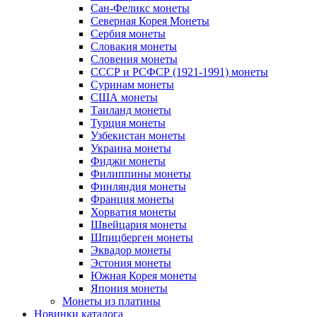
Сан-Феликс монеты
Северная Корея Монеты
Сербия монеты
Словакия монеты
Словения монеты
СССР и РСФСР (1921-1991) монеты
Суринам монеты
США монеты
Таиланд монеты
Турция монеты
Узбекистан монеты
Украина монеты
Фиджи монеты
Филиппины монеты
Финляндия монеты
Франция монеты
Хорватия монеты
Швейцария монеты
Шпицберген монеты
Эквадор монеты
Эстония монеты
Южная Корея монеты
Япония монеты
Монеты из платины
Новинки каталога