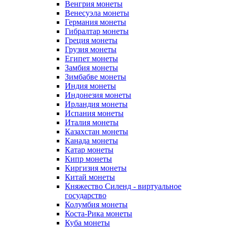
Венгрия монеты
Венесуэла монеты
Германия монеты
Гибралтар монеты
Греция монеты
Грузия монеты
Египет монеты
Замбия монеты
Зимбабве монеты
Индия монеты
Индонезия монеты
Ирландия монеты
Испания монеты
Италия монеты
Казахстан монеты
Канада монеты
Катар монеты
Кипр монеты
Киргизия монеты
Китай монеты
Княжество Силенд - виртуальное
государство
Колумбия монеты
Коста-Рика монеты
Куба монеты