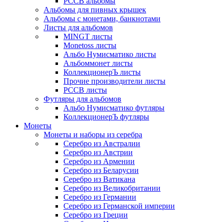
РССВ альбомы
Альбомы для пивных крышек
Альбомы с монетами, банкнотами
Листы для альбомов
MINGT листы
Monetoss листы
Альбо Нумисматико листы
Альбоммонет листы
КоллекционерЪ листы
Прочие производители листы
РССВ листы
Футляры для альбомов
Альбо Нумисматико футляры
КоллекционерЪ футляры
Монеты
Монеты и наборы из серебра
Серебро из Австралии
Серебро из Австрии
Серебро из Армении
Серебро из Беларусии
Серебро из Ватикана
Серебро из Великобритании
Серебро из Германии
Серебро из Германской империи
Серебро из Греции