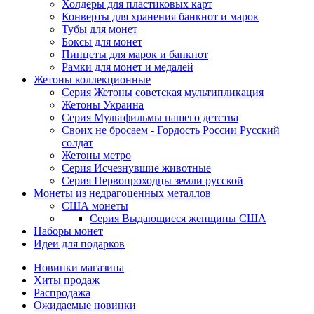
Холдеры для пластиковых карт
Конверты для хранения банкнот и марок
Тубы для монет
Боксы для монет
Пинцеты для марок и банкнот
Рамки для монет и медалей
Жетоны коллекционные
Серия Жетоны советская мультипликация
Жетоны Украина
Серия Мультфильмы нашего детства
Своих не бросаем - Гордость России Русский
солдат
Жетоны метро
Серия Исчезнувшие животные
Серия Первопроходцы земли русской
Монеты из недрагоценных металлов
США монеты
Серия Выдающиеся женщины США
Наборы монет
Идеи для подарков
Новинки магазина
Хиты продаж
Распродажа
Ожидаемые новинки