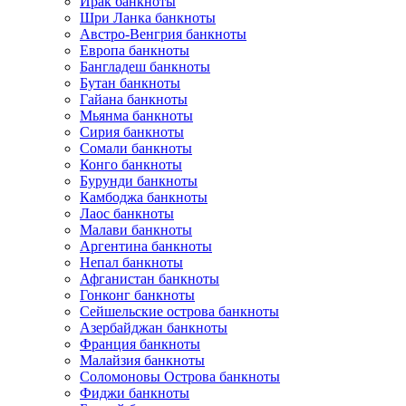
Ирак банкноты
Шри Ланка банкноты
Австро-Венгрия банкноты
Европа банкноты
Бангладеш банкноты
Бутан банкноты
Гайана банкноты
Мьянма банкноты
Сирия банкноты
Сомали банкноты
Конго банкноты
Бурунди банкноты
Камбоджа банкноты
Лаос банкноты
Малави банкноты
Аргентина банкноты
Непал банкноты
Афганистан банкноты
Гонконг банкноты
Сейшельские острова банкноты
Азербайджан банкноты
Франция банкноты
Малайзия банкноты
Соломоновы Острова банкноты
Фиджи банкноты