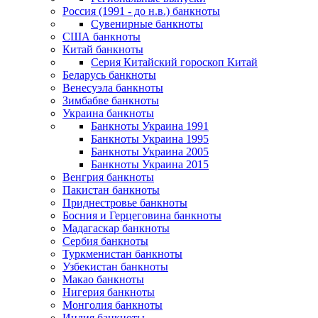
Россия (1991 - до н.в.) банкноты
Сувенирные банкноты
США банкноты
Китай банкноты
Серия Китайский гороскоп Китай
Беларусь банкноты
Венесуэла банкноты
Зимбабве банкноты
Украина банкноты
Банкноты Украина 1991
Банкноты Украина 1995
Банкноты Украина 2005
Банкноты Украина 2015
Венгрия банкноты
Пакистан банкноты
Приднестровье банкноты
Босния и Герцеговина банкноты
Мадагаскар банкноты
Сербия банкноты
Туркменистан банкноты
Узбекистан банкноты
Макао банкноты
Нигерия банкноты
Монголия банкноты
Индия банкноты