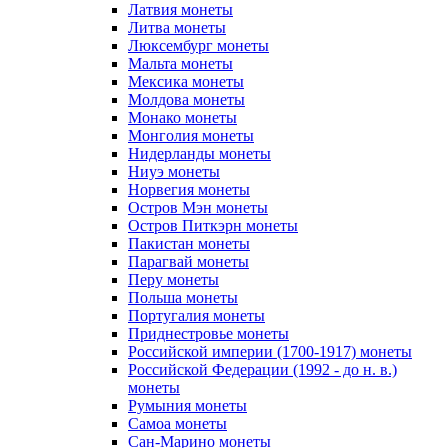
Латвия монеты
Литва монеты
Люксембург монеты
Мальта монеты
Мексика монеты
Молдова монеты
Монако монеты
Монголия монеты
Нидерланды монеты
Ниуэ монеты
Норвегия монеты
Остров Мэн монеты
Остров Питкэрн монеты
Пакистан монеты
Парагвай монеты
Перу монеты
Польша монеты
Португалия монеты
Приднестровье монеты
Российской империи (1700-1917) монеты
Российской Федерации (1992 - до н. в.)
монеты
Румыния монеты
Самоа монеты
Сан-Марино монеты