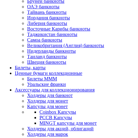
Бруней банкноты
ОАЭ банкноты
Тайвань банкноты
Иордания банкноты
Либерия банкноты
Восточные Карибы банкноты
Таджикистан банкноты
Самоа банкноты
Великобритания (Англия) банкноты
Нидерланды банкноты
Таиланд банкноты
Швеция банкноты
Билеты, карты
Ценные бумаги коллекционные
Билеты МММ
Уральские франки
Аксессуары для коллекционирования
Холдеры для банкнот
Холдеры для монет
Капсулы для монет
Coinbox Капсулы
РССВ Капсулы
MINGT капсулы для монет
Холдеры для акций, облигаций
Холдеры для марок