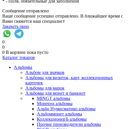
*
- Поля, обязательные для заполнения
Сообщение отправлено
Ваше сообщение успешно отправлено. В ближайшее время с
Вами свяжется наш специалист
Закрыть окно
0
0
0
В корзине
пока пусто
Каталог товаров
Альбомы
Альбом для значков
Альбомы для визиток, карт, коллекционных
карточек
Альбомы для марок
Альбомы для монет и банкнот
MINGT альбомы
Monetoss альбомы
Альбо Нумисматико альбомы
Альбоммонет альбомы
КоллекционерЪ альбомы
Прочие производители альбомы