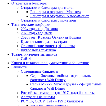
Открытки и блистеры
Открытки и блистеры для монет
Блистеры и открытки Monetoss
Блистеры и открытки Альбоммонет
Открытки и блистеры с монетами
Тематические подборки
2024 год - год Дракона
2025 год - год Змеи
2026 год - Красная Огненная Лошадь
Красная книга разных стран
Олимпийские монеты, банкноты
Футбольная тематика
Товары интернет-магазинов
Сайт4
Книги и каталоги по нумизматике и бонистике
Банкноты
Сувенирные банкноты
Серия Звездные войны - официальные
банкноты Walt Disney
Серия Микки Маус и друзья - официальные
банкноты Walt Disney
Российская империя (до 1917 года) банкноты
Австралия банкноты
РСФСР, СССР (1917 - 1991) банкноты
Региональные выпуски