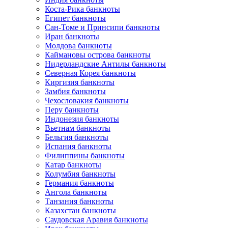
Коста-Рика банкноты
Египет банкноты
Сан-Томе и Принсипи банкноты
Иран банкноты
Молдова банкноты
Каймановы острова банкноты
Нидерландские Антилы банкноты
Северная Корея банкноты
Киргизия банкноты
Замбия банкноты
Чехословакия банкноты
Перу банкноты
Индонезия банкноты
Вьетнам банкноты
Бельгия банкноты
Испания банкноты
Филиппины банкноты
Катар банкноты
Колумбия банкноты
Германия банкноты
Ангола банкноты
Танзания банкноты
Казахстан банкноты
Саудовская Аравия банкноты